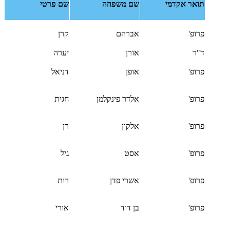
תואר אקדמי
שם משפחה
שם פרטי
פרופ'
אברהם
קרן
ד"ר
אורן
יערה
פרופ'
אופן
דניאל
פרופ'
אלדר פינקלמן
חגית
פרופ'
אלקון
רן
פרופ'
אסט
גיל
פרופ'
אשרי פדן
רות
פרופ'
בן דוד
אורי