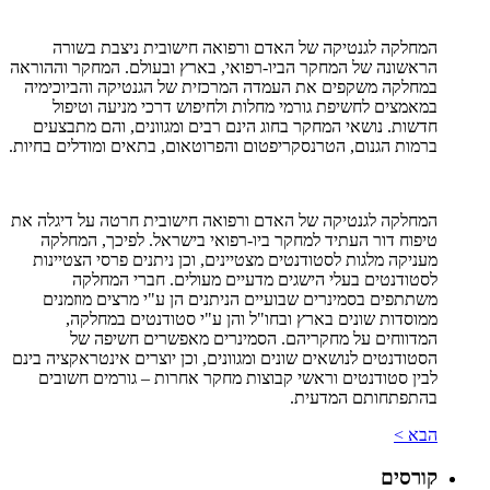
המחלקה לגנטיקה של האדם ורפואה חישובית ניצבת בשורה
הראשונה של המחקר הביו-רפואי, בארץ ובעולם. המחקר וההוראה
במחלקה משקפים את העמדה המרכזית של הגנטיקה והביוכימיה
במאמצים לחשיפת גורמי מחלות ולחיפוש דרכי מניעה וטיפול
חדשות. נושאי המחקר בחוג הינם רבים ומגוונים, והם מתבצעים
ברמות הגנום, הטרנסקריפטום והפרוטאום, בתאים ומודלים בחיות.
המחלקה לגנטיקה של האדם ורפואה חישובית חרטה על דיגלה את
טיפוח דור העתיד למחקר ביו-רפואי בישראל. לפיכך, המחלקה
מעניקה מלגות לסטודנטים מצטיינים, וכן ניתנים פרסי הצטיינות
לסטודנטים בעלי הישגים מדעיים מעולים. חברי המחלקה
משתתפים בסמינרים שבועיים הניתנים הן ע"י מרצים מוזמנים
ממוסדות שונים בארץ ובחו"ל והן ע"י סטודנטים במחלקה,
המדווחים על מחקריהם. הסמינרים מאפשרים חשיפה של
הסטודנטים לנושאים שונים ומגוונים, וכן יוצרים אינטראקציה בינם
לבין סטודנטים וראשי קבוצות מחקר אחרות – גורמים חשובים
בהתפתחותם המדעית.
הבא >
קורסים