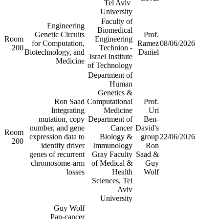
Tel Aviv
University
Faculty of
Engineering
Biomedical
Genetic Circuits
Prof.
Room
Engineering
for Computation,
Ramez
08/06/2026
200
Technion -
Biotechnology, and
Daniel
Israel Institute
Medicine
of Technology
Department of
Human
Genetics &
Ron Saad
Computational
Prof.
Integrating
Medicine
Uri
mutation, copy
Department of
Ben-
number, and gene
Cancer
David's
Room
expression data to
Biology &
group
22/06/2026
200
identify driver
Immunology
Ron
genes of recurrent
Gray Faculty
Saad &
chromosome-arm
of Medical &
Guy
losses
Health
Wolf
Sciences, Tel
Aviv
University
Guy Wolf
Pan-cancer