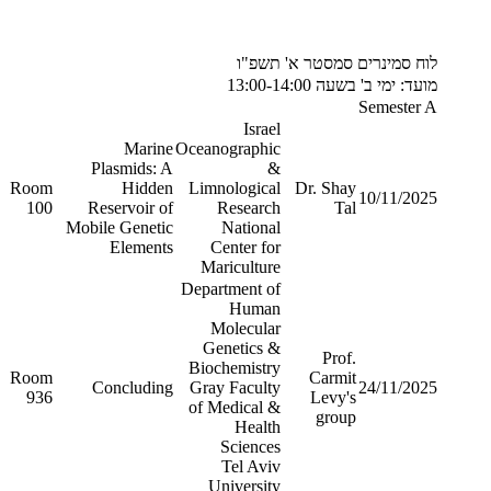
לוח סמינרים סמסטר א' תשפ"ו
מועד: ימי ב' בשעה 13:00-14:00
Semester A
Israel
Marine
Oceanographic
Plasmids: A
&
Room
Hidden
Limnological
Dr. Shay
10/11/2025
100
Reservoir of
Research
Tal
Mobile Genetic
National
Elements
Center for
Mariculture
Department of
Human
Molecular
Genetics &
Prof.
Biochemistry
Room
Carmit
Concluding
Gray Faculty
24/11/2025
936
Levy's
of Medical &
group
Health
Sciences
Tel Aviv
University