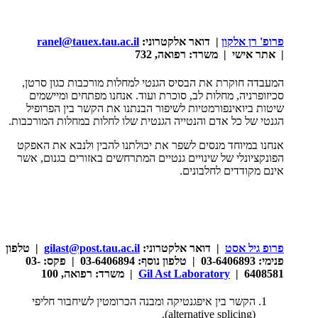
פרופ' רן אלקון
|
דואר אלקטרוני:
ranel@tauex.tau.ac.il
|
אתר אישי |
משרד: רפואה, 732
המעבדה חוקרת את הבסיס הגנטי למחלות מורכבות כגון סרטן,
סכיזופרניה, מחלות לב, סוכרת ועוד. אנחנו מפתחים ומיישמים
שיטות ביואינפורמטיות לשיפור הבנתנו את הקשר בין הפרופיל
הגנטי של כל אדם והנטייה הגנטית שלו לחלות במחלות המורכבות.
אנחנו במיוחד מנסים לשפר את יכולתנו להבין ולנבא את האפקט
הפונקציונלי של שינויים גנטיים המתרחשים באזורים בגנום, אשר
אינם מקודדים לחלבונים.
פרופ גיל אסט
| דואר אלקטרוני:
gilast@post.tau.ac.il
| טלפון
פנימי: 03-6406893 | טלפון נוסף: 03-6406894 | פקס: 03-
6408581 |
Gil Ast Laboratory
| משרד: רפואה, 100
הקשר בין איפגנטיקה ומבנה הכרומטין לשיחבור חליפי
).
alternative splicing
(