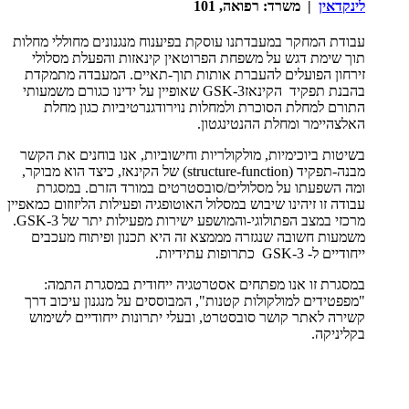
לינקדאין
| משרד: רפואה, 101
עבודת המחקר במעבדתנו עוסקת בפיענוח מנגנונים מחוללי מחלות
תוך שימת דגש על משפחת הפרוטאין קינאזות והפעלת מסלולי
זירחון הפועלים להעברת אותות תוך-תאיים. המעבדה מתמקדת
בהבנת תפקיד הקינאזGSK-3 שאופיין על ידינו כגורם משמעותי
התורם למחלת הסוכרת ולמחלות נוירודגנרטיביות כגון מחלת
האלצהיימר ומחלת ההנטינגטון.
בשיטות ביוכימיות, מולקולריות וחישוביות, אנו בוחנים את הקשר
מבנה-תפקיד (structure-function) של הקינאז, כיצד הוא מבוקר,
ומה השפעתו על מסלולים/סובסטרטים במורד הזרם. במסגרת
עבודה זו זיהינו שיבוש במסלול האוטופגיה ופעילות הליזוזום כמאפיין
מרכזי במצב הפתולוגי-והמושפע ישירות מפעילות יתר של GSK-3.
משמעות חשובה שנגזרה מממצא זה היא תכנון ופיתוח מעכבים
ייחודיים ל- GSK-3 כתרופות עתידיות.
במסגרת זו אנו מפתחים אסטרטגיה ייחודית במסגרת התמה:
"מפפטידים למולקולות קטנות", המבוססים על מנגנון עיכוב דרך
קשירה לאתר קושר סובסטרט, ובעלי יתרונות ייחודיים לשימוש
בקליניקה.