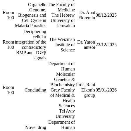
Organelle
The Faculty of
Genome,
Medicine
Room
Dr. Anat
Biogenesis and
The Hebrew
08/12/2025
100
Florentin
Cell Cycle in
University of
Malaria Parasites
Jerusalem
Deciphering
cellular
The Weizman
Room
integration of the
Dr. Yaron
Institute of
22/12/2025
100
contradictory
antebi
Science
BMP and TGFβ
signals
Department of
Human
Molecular
Genetics &
Biochemistry
Prof. Rani
Room
Concluding
Gray Faculty
Elkon's
05/01/2026
100
of Medical &
group
Health
Sciences
Tel Aviv
University
Department of
Novel drug
Human