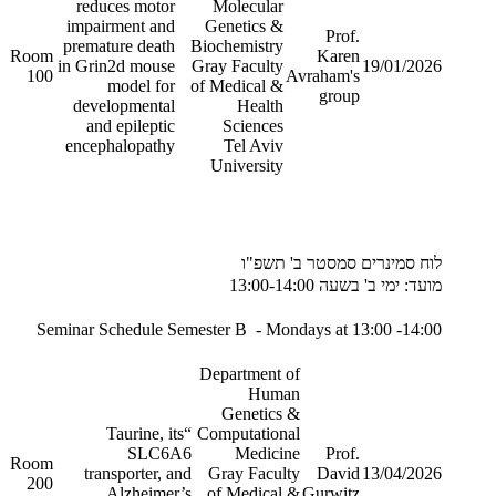
reduces motor
Molecular
impairment and
Genetics &
Prof.
premature death
Biochemistry
Room
Karen
in Grin2d mouse
Gray Faculty
19/01/2026
100
Avraham's
model for
of Medical &
group
developmental
Health
and epileptic
Sciences
encephalopathy
Tel Aviv
University
לוח סמינרים סמסטר ב' תשפ"ו
מועד: ימי ב' בשעה 13:00-14:00
Seminar Schedule Semester B - Mondays at 13:00 -14:00
Department of
Human
Genetics &
“Taurine, its
Computational
SLC6A6
Medicine
Prof.
Room
transporter, and
Gray Faculty
David
13/04/2026
200
Alzheimer’s
of Medical &
Gurwitz