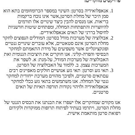
פרויקטים מחקריים:
אנאפלואידיה בסרטן: השינוי במספר הכרומוזומים בתא הוא
סמן היכר של מחלת הסרטן,אשר אינו נוכח ברקמות
בריאות. אנו מנסים להבין כיצד שינויים אלו תורמים
להיווצרות והתפתחות המחלה, ומפתחים שיטות חדשניות
לחיסול בררני של תאים אנאפלואידיים.
אבולוציה של מערכות מודל בסרטן: המודלים הנפוצים לחקר
מחלת הסרטן אינם סטאטיים, אלא עוברים שינויים גנטיים
ופונקציונליים אשר משפיעים על מידת התאמתם למחקר
הבסיסי והפרה-קליני. אנו חוקרים את היציבות הגנומית ואת
האבולוציה של מערכות המודל, על-מנת: א. לשפר את
המערכות עצמן. ב. ללמוד על האבולוציה של הסרטן.
תאי גזע וסרטן: תאי גזע אנושיים חולקים מאפיינים רבים
עםתאים סרטניים, ולפיכך מהווים מערכת ייחודית למחקר
גנטי של המחלה. אנו משתמשים בתאי גזע ככלי למחקר
אנאפלואידיה ולזיהוי נקודות תורפה תאיות של תאים
סרטניים.
אנו מקווים שמחקרים אלו ישפרו את הבנתנו את הבסיס הגנטי של
מחלת הסרטן, ויתרמו בעתיד לפיתוח תרופות ממוקדות ולקידום
רפואת סרטן מותאמת אישית.