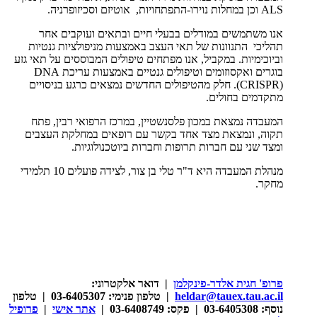
ALS
וכן במחלות נוירו-התפתחויות, אוטיזם וסכיזופרניה.
אנו משתמשים במודלים בבעלי חיים ובתאים ועוקבים אחר
תהליכי התנוונות של תאי העצב באמצעות מניפולציות גנטיות
וביוכימיות. במקביל, אנו מפתחים טיפולים המבוססים על תאי גזע
בוגרים ואקסוזומים וטיפולים גנטיים באמצעות עריכת
DNA
CRISPR)
). חלק מהטיפולים החדשים נמצאים כרגע בניסויים
מתקדמים בחולים.
המעבדה נמצאת במכון פלסנשטיין, במרכז הרפואי רבין, פתח
תקוה, ונמצאת מצד אחד בקשר עם רופאים במחלקת העצבים
ומצד שני עם חברות תרופות וחברות ביוטכנולוגיות.
מנהלת המעבדה היא ד"ר טלי בן צור, לצידה פועלים 10
תלמידי
מחקר.
פרופ' חגית אלדר-פינקלמן
| דואר אלקטרוני:
heldar@tauex.tau.ac.il
| טלפון פנימי: 03-6405307 | טלפון
נוסף: 03-6405308 | פקס: 03-6408749 |
אתר אישי
|
פרופיל