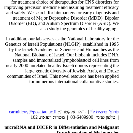
for treatment choice of therapeutics for CNS disorders for
improving precision medicine and assuring treatment efficacy
and safety. We search for biomarkers for early diagnosis and
treatment of Major Depressive Disorder (MDD), Bipolar
Disorder (BD), and Autism Spectrum Disorder (ASD). We
also study the genomics of healthy aging.
In addition, our lab serves as the National Laboratory for the
Genetics of Israeli Populations (NLGIP), established in 1995
by the Israeli Academy for Sciences and Humanities as the
National Biobank of Israel. Our biobank includes DNA
samples and immortalized lymphoblastoid cell lines from
nearly 2000 unrelated healthy Israeli donors representing the
large genetic diversity of Jewish, Arab, and Druze
communities of Israel. This novel resource has been applied
for numerous international collaborative studies.
פרופ' כרמית לוי
| דואר אלקטרוני:
carmitlevy@post.tau.ac.il
| טלפון פנימי: 03-6409900 | משרד: רפואה, 102
microRNA and DICER in Differentiation and Malignant
Transformation of Melanocytes