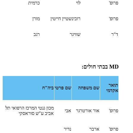
פרופ'
לוי
כרמית
פרופ'
רובינשטיין חייטין
מורן
ד"ר
שוויגר
רגב
MD
בבתי חולים:
תואר
שם משפחה
שם פרטי
ביה"ח
אקדמי
מכון גנטי המרכז הרפואי תל
פרופ'
אור אורטרגר
אבי
אביב ע"ש סוראסקי
פרופ'
ארבר
נדיר