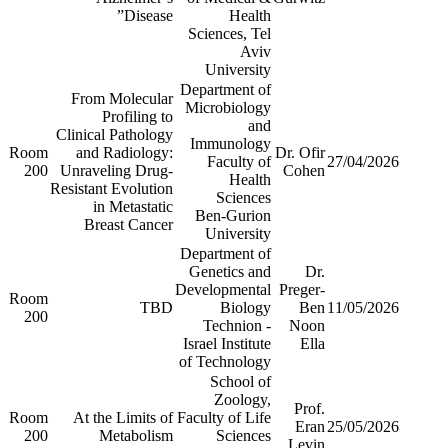
Disease”
Health
Sciences, Tel
Aviv
University
Department of
From Molecular
Microbiology
Profiling to
and
Clinical Pathology
Immunology
Room
and Radiology:
Dr. Ofir
Faculty of
27/04/2026
200
Unraveling Drug-
Cohen
Health
Resistant Evolution
Sciences
in Metastatic
Ben-Gurion
Breast Cancer
University
Department of
Genetics and
Dr.
Developmental
Preger-
Room
TBD
Biology
Ben
11/05/2026
200
Technion -
Noon
Israel Institute
Ella
of Technology
School of
Zoology,
Prof.
Room
At the Limits of
Faculty of Life
Eran
25/05/2026
200
Metabolism
Sciences
Levin