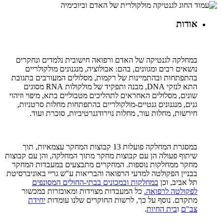
אודות
במחלקה לגנטיקה של האדם ורפואה חישובית נלמדים ונחקרים
נושאים רבים ומגוונים, בהם: אבולוציה, מנגנונים מולקולריים
בהתפתחות ובהתמיינות של רקמות, מסלולים המעורבים בתגובת
התא לנזקי DNA, מבנה ותפקיד של מולקולות RNA מסוגים
שונים, מסלולים האחראים לתהליכים מטבוליים בתא, מיפוי וזיהוי
גנים, מנגנונים גנטיים-מולקולריים בהתפתחות מחלות סרטניות,
חירשות, מחלות עור, מחלות נוירודגנרטיביות, סוכרת ועוד.
במסגרת המחלקה פועלות 13 קבוצות המחקר עצמאיות, תוך
שיתוף פעולה הן עם קבוצות מחקר מתוך המחלקה, והן עם קבוצות
מחקר ממחלקות נוספות. המחקרים מתבצעים במעבדות המחקר
בבניין הפקולטה למדעי הרפואה והבריאות ע"ש גריי באוניברסיטת
תל אביב, וכן
במחלקות ובמכונים בבתי-החולים המסונפים
לפקולטה לרפואה.
כל המעבדות מצוידות ומאובזרות במכשור
מתקדם. נוסף על כך, לרשות החוקרים שלנו עומדות
יחידת
צב"ם
ו
בית החיות
.