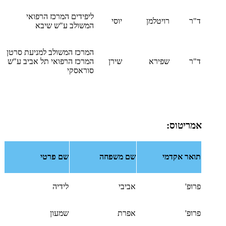
ליפידים המרכז הרפואי
ד"ר
רויטלמן
יוסי
המשולב ע"ש שיבא
המרכז המשולב למניעת סרטן
ד"ר
שפירא
שירן
המרכז הרפואי תל אביב ע"ש
סוראסקי
אמריטוס:
תואר אקדמי
שם משפחה
שם פרטי
פרופ'
אביבי
לידיה
פרופ'
אפרת
שמעון