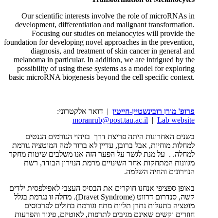
Our scientific interests involve the role of microRNAs in
development, differentiation and malignant transformation.
Focusing our studies on melanocytes will provide the
foundation for developing novel approaches in the prevention,
diagnosis, and treatment of skin cancer in general and
melanoma in particular. In addition, we are intrigued by the
possibility of using these systems as a model for exploring
basic microRNA biogenesis beyond the cell specific context.
פרופ' מורן רובינשטיין-חייטין
| דואר אלקטרוני:
moranrub@post.tau.ac.il
|
Lab website
בשנים האחרונות היתה פריצת דרך בזיהוי הגורמים הגנטים
למחלות מוחיות, אבל ברובן, עדיין לא ברור למה המוטציה גורמת
למחלה. . על מנת לגשר על הפער הזה אנו משלבים שיטות מחקר
מגוונות המתחקות אחר השינויים מרמת הנוירון הבודד, רשת
הנוירונים והחיה השלמה.
באופן ספציפי אנחנו חוקרים את הבסיס העצבי לאפילפסית ילדים
קשה, סנדרום דרווט (Dravet Syndrome). מחלה זו נגרמת בגלל
מוטציה בתעלות נתרן תליות מתח וגורמת בחולים לפרכוסים
חוזרים וקשים שאינם מגיבים לתרפות, לאוטיזם, פיגור והפרעות