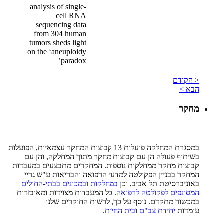
analysis of single-
cell RNA
sequencing data
from 304 human
tumors sheds light
on the ‘aneuploidy
paradox’
< הקודם
הבא >
מחקר
במסגרת המחלקה פועלות 13 קבוצות המחקר עצמאיות, הפועלות
בשיתוף פעולה הן עם קבוצות מחקר מתוך המחלקה, והן עם
קבוצות מחקר ממחלקות נוספות. המחקרים מתבצעים במעבדות
המחקר בבניין הפקולטה למדעי הרפואה והבריאות ע"ש גריי
באוניברסיטת תל אביב, וכן
במחלקות ובמכונים בבתי-החולים
המסונפים לפקולטה לרפואה.
כל המעבדות מצוידות ומאובזרות
במכשור מתקדם. נוסף על כך, לרשות החוקרים שלנו
עומדות
יחידת צב"ם
ו
בית החיות
.