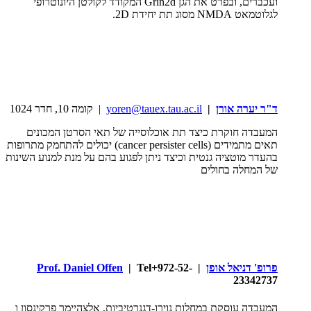
ועכברים, ובפרט את הגן
Grin2d
המקודד לקולטן היונוטרופי
לגלוטמאט
NMDA
מסוג תת יחידת
2D
.
ד"ר יערה אורן
|
yoren@tauex.tau.ac.il
| קומה 10, חדר 1024
המעבדה חוקרת כיצד תת אוכלוסייה של תאי הסרטן המכונים
תאים מתמידים (cancer persister cells) יכולים להתחמק מתרופות
בהעדר מוטציה גנטית וכיצד ניתן לפגוע בהם על מנת למנוע השינות
של המחלה בחולים
פרופ' דניאל אופן
|
| Tel+972-52-
Prof. Daniel Offen
23342737
המעבדה עוסקת במחלות נוירו-דגנרטיביות, אלצהיימר פרקינסון ו