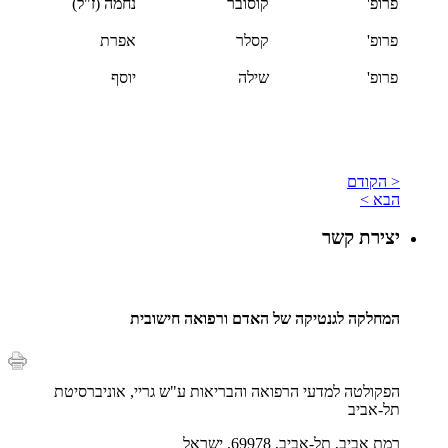
פרופ'
קוסובר
נחמה (ז"ל)
פרופ'
קסלר
אפרת
פרופ'
שילה
יוסף
< הקודם
הבא >
יצירת קשר
המחלקה לגנטיקה של האדם ורפואה חישובית
הפקולטה למדעי הרפואה והבריאות ע"ש גריי, אוניברסיטת
תל-אביב
רמת אביב, תל-אביב, 69978, ישראל