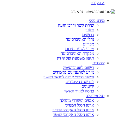
< הקודם
מידע כללי
יצירת קשר ודרכי הגעה
אלפון
דרושים
נהלי האוניברסיטה
מכרזים
מידע לשעת חירום
מבקרת האוניברסיטה
תקנון משמעת ופסקי דין
לימודים
רישום לאוניברסיטה
מידע למתעניינים בלימודים
חישוב סיכויי קבלה לתואר ראשון
לוח שנת הלימודים
ידיעונים
כניסה לאזור האישי
סגל ומינהלה
אגפים ומשרדי מינהלה
ארגון הסגל המנהלי
ארגון הסגל האקדמי הבכיר
ארגון הסגל האקדמי הזוטר