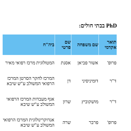
PhD
בבתי חולים:
תואר
שם
שם משפחה
ביה"ח
אקדמי
פרטי
פרופ'
אשור פביאן
אסנת
המטולוגית מרכז רפואי מאיר
המרכז לחקר הסרטן המרכז
ד"ר
דומיניסיני
דן
הרפואי המשולב ע"ש שיבא
אגף מעבדות המרכז הרפואי
ד"ר
מושקוביץ
שרון
המשולב ע"ש שיבא
אנדוקרינולוגית המרכז הרפואי
פרופ'
פרבר
שרה
המשולב ע"ש שיבא