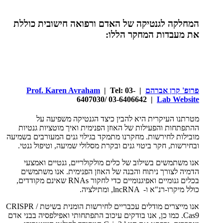
המחלקה לגנטיקה של האדם ורפואה חישובית כוללת
את מעבדות המחקר הללו:
פרופ' קרן אברהם
|
| Tel: 03-
Prof. Karen Avraham
6407030/ 03-6406642 |
Lab Website
מטרתנו העיקרית היא להבין כיצד הגנטיקה משפיעה על
ההתפתחות והפעילות של האוזן הפנימית ואיך מוטציות גנטיות
מובילות לחירשות. מחקרנו מתמקד בגילוי גנים המעורבים בשמיעה
ובחירשות, חקר ביטוי גנים ובקרת מסלולי שמיעה, וטיפול גנטי.
אנו משתמשים בשילוב של כלים מולקולריים, גנטיים ואמצעי
הדמיה לצורך ניתוח והבנה של האוזן הפנימית. אנו משתמשים
בכלים גנומיים ואפיגנומיים כדי לחקור
RNAs
שאינם מקודדים,
כולל מיקרו-רנ"א ו-
lncRNA
, ומתילציה.
אנו מייצרים מודלים עכבריים לחירשות הומנית בשיטת
CRISPR /
Cas9
. כמו כן, אנו בודקים עיכוב התפתחותי ואפילפסיה בבני אדם