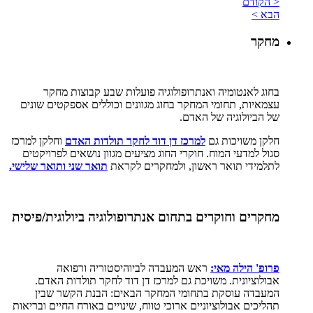
< הקודם
הבא >
מחקר
בחוג לאנטומיה ואנתרופולוגיה פועלות שבע קבוצות מחקר
עצמאיות, תחומי המחקר בחוג מגוונים וכוללים אספקטים שונים
של הביולוגיה של האדם.
חלקן משויכות גם
למרכז דן דוד לחקר תולדות האדם
וחלקן למרכז
סגול למדעי המוח. חוקרי החוג מציעים מגוון נושאים לפרויקטים
לתלמידי תואר ראשון, ולמחקרים לקראת
תואר שני ותואר שלישי.
מחקרים וחוקרים בתחום אנתרופולוגיה ביולוגית/פיסית
פרופ' הילה מאי:
ראש המעבדה לביוהיסטוריה ורפואה
אבולוציונית. משויכת גם למרכז דן דוד לחקר תולדות האדם.
המעבדה עוסקת בתחומי המחקר הבאים: הבנת הקשר שבין
תהליכים אבולוציוניים ארוכי טווח, שינויים באורח החיים ובריאות