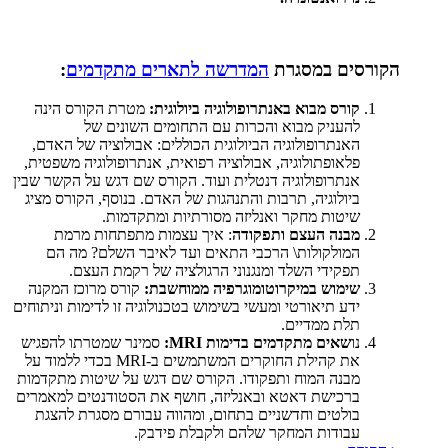
הקורסים במסגרת
המדרשה לתארים מתקדמים
:
קורס מבוא באנתרופולוגיה ביולוגית:
מטרת הקורס הינה
להעניק מבוא והכרות עם התחומים השונים של
האנתרופולוגיה הביולוגית הכוללים: אבולוציה של האדם,
פלאופתולוגיה, אבולוציה רפואית, אנתרופולוגיה משפטית,
אנתרופולוגיה דנטלית ועוד. הקורס שם דגש על הקשר שבין
ביולוגיה, תרבות והתנהגות של האדם. בנוסף, הקורס מציג
שיטות מחקר ואנליזה מסורתיות ומתקדמות.
מבנה העצם ותפקודה
: איך עצמות מתפתחות מרמת
המולקולות\ הרכבי התאים ועד לאיבר השלם? מה הם
תפקידי השלד ומנגנוני הרגולציה של רקמת העצם.
שימוש במיקרוטומוגרפיה ממוחשבת:
קורס מרוכז המקנה
ידע תיאורטי ומעשי בשימוש בטכנולוגיה זו לדימות וניתוחים
תלת ממדיים.
נו
שאים מתקדמים בדימות
MRI
:
סמינר שמטרתו להפגיש
את קהילת החוקרים המשתמשים ב-
MRI
בכדי ללמוד על
מבנה המוח ותפקודו. הקורס שם דגש על שיטות מתקדמות
ברכישת דאטא ובאנליזה, חושף את הסטודנטים למאמרים
בולטים וחדשניים בתחום, ומהווה עבורם מסגרת להצגת
עבודות המחקר שלהם ולקבלת פידבק.