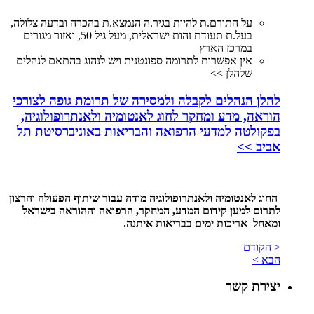
על התורם.ת להיות בגיר.ה הנמצא.ת בהכרה ובדעה צלולה,
בעל.ת תעודת זהות ישראלית, מעל גיל 50, ואזור מגורים
במרכז הארץ
אין אפשרות לתרומה ספונטנית ויש לנהוג בהתאם לנהלים
שלהלן >>
להלן הנהלים לקבלה ולמסירה של תרומת גופה לצורכי
הוראה, מדע ומחקר לחוג לאנטומיה ולאנתרופולוגיה,
בפקולטה למדעי הרפואה והבריאות באוניברסיטת תל
אביב >>
החוג לאנטומיה ולאנתרופולוגיה מודה עבור שיתוף הפעולה והרצון
לתרום למען קידום המדע, המחקר, הרפואה
וההוראה בישראל
ומאחל אריכות ימים בבריאות איתנה.
< הקודם
הבא >
יצירת קשר