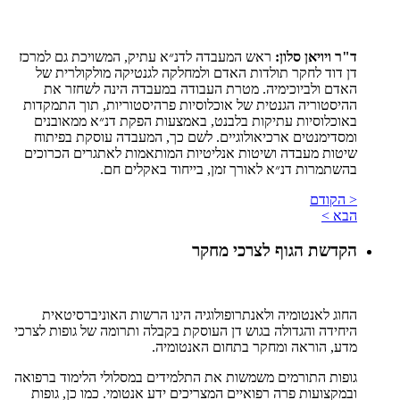
ד"ר ויויאן סלון:
ראש המעבדה לדנ״א עתיק, המשויכת גם למרכז
דן דוד לחקר תולדות האדם ולמחלקה לגנטיקה מולקולרית של
האדם ולביוכימיה. מטרת העבודה במעבדה הינה לשחזר את
ההיסטוריה הגנטית של אוכלוסיות פרהיסטוריות, תוך התמקדות
באוכלוסיות עתיקות בלבנט, באמצעות הפקת דנ״א ממאובנים
ומסדימנטים ארכיאולוגיים. לשם כך, המעבדה עוסקת בפיתוח
שיטות מעבדה ושיטות אנליטיות המותאמות לאתגרים הכרוכים
בהשתמרות דנ״א לאורך זמן, בייחוד באקלים חם.
< הקודם
הבא >
הקדשת הגוף לצרכי מחקר
החוג לאנטומיה ולאנתרופולוגיה הינו הרשות האוניברסיטאית
היחידה והגדולה בגוש דן העוסקת בקבלה ותרומה של גופות לצרכי
מדע, הוראה ומחקר בתחום האנטומיה.
גופות התורמים משמשות את התלמידים במסלולי הלימוד ברפואה
ובמקצועות פרה רפואיים המצריכים ידע אנטומי. כמו כן, גופות