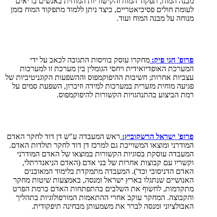
מבנה המוח, תפקוד המוח והקישוריות המוחית באנשים בריאים
לעומת חולים פסיכיאטריים, כיצד ניתן ללמוד מתפקוד המוח בזמן
מנוחה על מבנה המוח ועוד.
פרופ' חגי פיק:
מחקרו עוסק בוויסות התגובה לכאב על ידי
המערכת האופדיואידית ויחסי הגומלין בין מערכת זו למערכות
עצביות אחרות; חשיבות ההיפוקמפוס וההשפעות הקוגניטיביות של
פגיעה מוחית מזערית במערכות למידה וזיכרון, השפעת סמים על
רמת הביצוע בהתנהגויות הקשורות להיפוקמפוס.
פרופ' ישראל הרשקוביץ:
ראש המעבדה ע
"
ש דן דוד לחקר האדם
המודרני ומוצאו המשוייכת גם למרכז דן דוד לחקר תולדות האדם.
המעבדה עוסקת בסוגיות הקשורות במוצאו של האדם המודרני
וקשריו עם קבוצות אחרות של בני אדם (האדם הניאנדרתלי,
האדם הדניסובי וכד'). המעבדה מתמקדת בלימוד המאובנים
האנושיים שנתגלו בארץ ישראל ומנסה, באמצעות שיטות מחקר
מתקדמות, לחשוף את השלבים בהתפתחות האדם ברמת הפרט
והקבוצה. המחקר עוקב אחרי ההתאמות המורפולוגיות בתהליך
האבולציוני ומנסה לברר את משמעותן מבחינה תיפקודית.