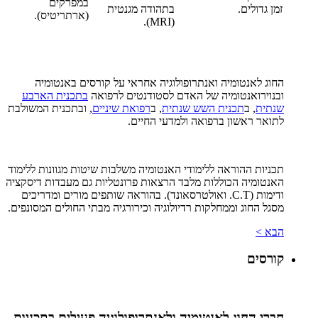
במפרקים
זמן גדולים.
בתהודה מגנטית
(ארתריטיס).
).
MRI
(
החוג לאנטומיה ואנתרופולוגיה אחראי על קורסים באנטומיה
ובנוירואנטומיה של האדם לסטודנטים לרפואה
בתכנית הארבע
שנתית
, ב
תכנית השש שנתית
, ב
רפואת שיניים
, ובתכנית המשולבת
לתואר ראשון ברפואה ולמדעי החיים.
תכניות ההוראה ללימודי האנטומיה משלבות שיטות מגוונות ללימוד
האנטומיה הכוללות מלבד הרצאות פרונטליות גם מעבדות דיסקציה
ודימות (C.T. ואולטרסאונד). בהוראה שותפים מורים ומדריכים
מסגל החוג וממחלקות רדיולוגיה וכירורגיה מבתי החולים המסונפים.
הבא >
קורסים
חברי החוג לאנטומיה ולאנתרופולוגיה פעילים בתכניות