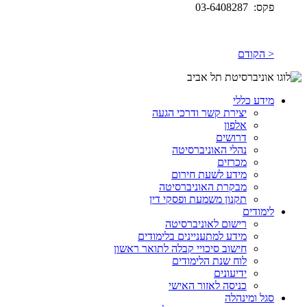
פקס: 03-6408287
< הקודם
מידע כללי
יצירת קשר ודרכי הגעה
אלפון
דרושים
נהלי האוניברסיטה
מכרזים
מידע לשעת חירום
מבקרת האוניברסיטה
תקנון משמעת ופסקי דין
לימודים
רישום לאוניברסיטה
מידע למתעניינים בלימודים
חישוב סיכויי קבלה לתואר ראשון
לוח שנת הלימודים
ידיעונים
כניסה לאזור האישי
סגל ומינהלה