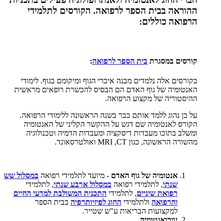
ההוראה בבית הספר לרפואה. הקורסים לתלמידי
הרפואה כוללים:
קורסים במסגרת
בית הספר לרפואה
:
בקורסים אלה נלמדים מבנה איברי הגוף ומיקומם בגוף. לימודי
האנטומיה של גוף האדם הם הבסיס להכשרת רופאים מראשית
ההיסטוריה של מקצוע הרפואה.
על כן נהוג ללמד אותם כבר בשנה הראשונה ללימודי הרפואה.
הקורס לאנטומיה שם דגש על ההקשר הקליני של האנטומיה
ומשלב בתוכו מעבדות דיסקציה ומעבדות הדמיה וטכנולוגיה
מהשורה הראשונה, כגון
MRI ,CT
ואולטרסאונד
.
אנטומיה של גוף האדם
- מיועד לתלמידי רפואה
במסלול שש
שנתי
, לתלמידי רפואה
במסלול ארבע שנתי
, לתלמידי
רפואת שיניים
, לתלמידי
התכנית המשולבת למדעי החיים
והרפואה
ולתלמידי
החוג לפיזיותרפיה
בבית הספר
למקצועות הבריאות ע"ש שטייר.
נוירואנטומיה
.