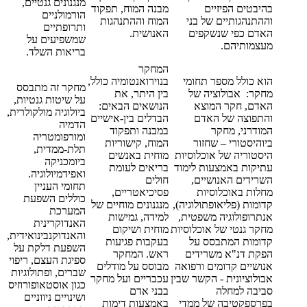
מנגנונים גנטיים,
בהיבטים הפיזיים
מבנה המוח, תפקוד
הורמולניים
וההתנהגותיים של בני
המוח וההתנהגות
ותרופתיים
האדם כפי שנשקפים
האנושית.
שמשפיעים על
מעצמותיהם.
בריאות השלד.
המחקר
הוא כולל מספר תחומי
בנוירואנטומיה כולל,
מחקר זה מתבסס
מחקר: אבולוציה של
בין היתר, את
על שיטות גנטיות,
האדם, חקר המוצא
הנושאים הבאים:
ביולוגיה מולקולרית,
והתפוצה של האדם
הבדלים בין-אישיים
הדמיה
המודרני, מחקר
במבנה ותפקוד
ומורפומטריה
ביוהיסטורי – שחזור
המוח, קישוריות
תלת-ממדית,
היסטוריה של אוכלוסיות
מוחית באנשים
ביומכניקה
עתיקות באמצעות לימוד
בריאים לעומת
ואפידמיולוגיה.
השרידים האנושיים,
חולים
תחומי העניין
מחלות באוכלוסיות
פסיכיאטריים,
כוללים השפעת
קדומות (פליאופתולוגיה),
מנגנונים מוחיים של
המערכת
אנתרופולוגיה משפטית,
למידה, גמישות
האנדוקרינית
מחקר גנטי של אוכלוסיות
מוחית ושיקום
והאנדוקנבינואידית,
קדומות המתבסס על
בעקבות פגיעות
השפעת דלקת על
הפקת דנ"א משרידים
ראש. המחקר
ספיגת העצם, ריפוי
אנושיים קדומים ורפואה
מבוסס על מודלים
שברים, ופתולוגיות
אבולוציונית - הקשר שבין
עכבריים ועל מחקר
כגון אוסטאופורוזיס
סביבה למחלה
בבני אדם
ושינויים ניווניים
בפרספקטיבה של ממדי
באמצעות דימות