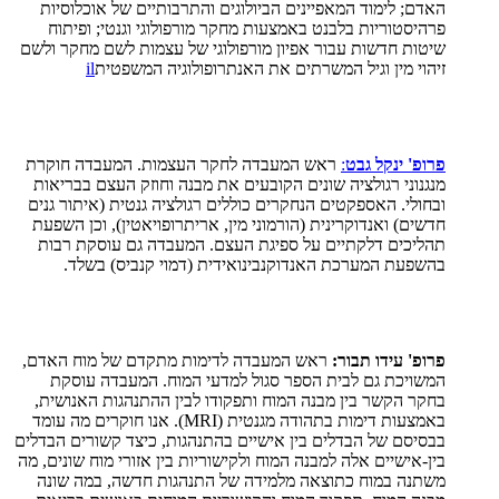
האדם; לימוד המאפיינים הביולוגים והתרבותיים של אוכלוסיות
פרהיסטוריות בלבנט באמצעות מחקר מורפולוגי וגנטי; ופיתוח
שיטות חדשות עבור אפיון מורפולוגי של עצמות לשם מחקר ולשם
זיהוי מין וגיל המשרתים את האנתרופולוגיה המשפטית
il
פרופ' ינקל גבט
:
ראש המעבדה לחקר העצמות. המעבדה חוקרת
מנגנוני רגולציה שונים הקובעים את מבנה וחוזק העצם בבריאות
ובחולי. האספקטים הנחקרים כוללים רגולציה גנטית (איתור גנים
חדשים) ואנדוקרינית (הורמוני מין, אריתרופויאטין), וכן השפעת
תהליכים דלקתיים על ספיגת העצם. המעבדה גם עוסקת רבות
בהשפעת המערכת האנדוקנבינואידית (דמוי קנביס) בשלד.
פרופ' עידו תבור:
ראש המעבדה לדימות מתקדם של מוח האדם,
המשויכת גם לבית הספר סגול למדעי המוח. המעבדה עוסקת
בחקר הקשר בין מבנה המוח ותפקודו לבין ההתנהגות האנושית,
באמצעות דימות בתהודה מגנטית (
MRI
). אנו חוקרים מה עומד
בבסיסם של הבדלים בין אישיים בהתנהגות, כיצד קשורים הבדלים
בין-אישיים אלה למבנה המוח ולקישוריות בין אזורי מוח שונים, מה
משתנה במוח כתוצאה מלמידה של התנהגות חדשה, במה שונה