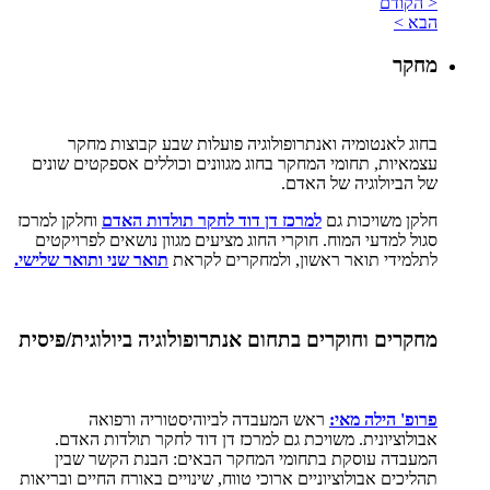
< הקודם
הבא >
מחקר
בחוג לאנטומיה ואנתרופולוגיה פועלות שבע קבוצות מחקר
עצמאיות, תחומי המחקר בחוג מגוונים וכוללים אספקטים שונים
של הביולוגיה של האדם.
חלקן משויכות גם
למרכז דן דוד לחקר תולדות האדם
וחלקן למרכז
סגול למדעי המוח. חוקרי החוג מציעים מגוון נושאים לפרויקטים
לתלמידי תואר ראשון, ולמחקרים לקראת
תואר שני ותואר שלישי.
מחקרים וחוקרים בתחום אנתרופולוגיה ביולוגית/פיסית
פרופ' הילה מאי:
ראש המעבדה לביוהיסטוריה ורפואה
אבולוציונית. משויכת גם למרכז דן דוד לחקר תולדות האדם.
המעבדה עוסקת בתחומי המחקר הבאים: הבנת הקשר שבין
תהליכים אבולוציוניים ארוכי טווח, שינויים באורח החיים ובריאות