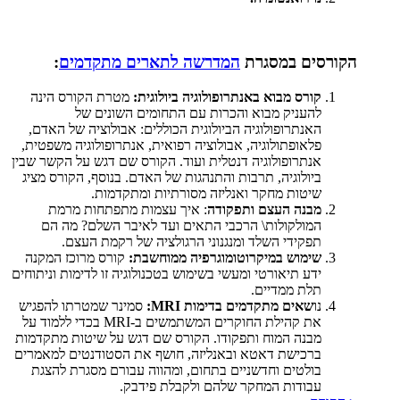
הקורסים במסגרת
המדרשה לתארים מתקדמים
:
קורס מבוא באנתרופולוגיה ביולוגית:
מטרת הקורס הינה
להעניק מבוא והכרות עם התחומים השונים של
האנתרופולוגיה הביולוגית הכוללים: אבולוציה של האדם,
פלאופתולוגיה, אבולוציה רפואית, אנתרופולוגיה משפטית,
אנתרופולוגיה דנטלית ועוד. הקורס שם דגש על הקשר שבין
ביולוגיה, תרבות והתנהגות של האדם. בנוסף, הקורס מציג
שיטות מחקר ואנליזה מסורתיות ומתקדמות.
מבנה העצם ותפקודה
: איך עצמות מתפתחות מרמת
המולקולות\ הרכבי התאים ועד לאיבר השלם? מה הם
תפקידי השלד ומנגנוני הרגולציה של רקמת העצם.
שימוש במיקרוטומוגרפיה ממוחשבת:
קורס מרוכז המקנה
ידע תיאורטי ומעשי בשימוש בטכנולוגיה זו לדימות וניתוחים
תלת ממדיים.
נו
שאים מתקדמים בדימות
MRI
:
סמינר שמטרתו להפגיש
את קהילת החוקרים המשתמשים ב-
MRI
בכדי ללמוד על
מבנה המוח ותפקודו. הקורס שם דגש על שיטות מתקדמות
ברכישת דאטא ובאנליזה, חושף את הסטודנטים למאמרים
בולטים וחדשניים בתחום, ומהווה עבורם מסגרת להצגת
עבודות המחקר שלהם ולקבלת פידבק.