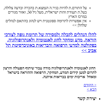
על התורם.ת להיות בגיר.ה הנמצא.ת בהכרה ובדעה צלולה,
בעל.ת תעודת זהות ישראלית, מעל גיל 50, ואזור מגורים
במרכז הארץ
אין אפשרות לתרומה ספונטנית ויש לנהוג בהתאם לנהלים
שלהלן >>
להלן הנהלים לקבלה ולמסירה של תרומת גופה לצורכי
הוראה, מדע ומחקר לחוג לאנטומיה ולאנתרופולוגיה,
בפקולטה למדעי הרפואה והבריאות באוניברסיטת תל
אביב >>
החוג לאנטומיה ולאנתרופולוגיה מודה עבור שיתוף הפעולה והרצון
לתרום למען קידום המדע, המחקר, הרפואה
וההוראה בישראל
ומאחל אריכות ימים בבריאות איתנה.
< הקודם
הבא >
יצירת קשר