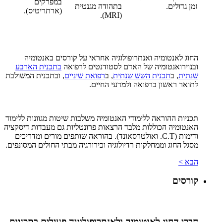
במפרקים
זמן גדולים.
בתהודה מגנטית
(ארתריטיס).
).
MRI
(
החוג לאנטומיה ואנתרופולוגיה אחראי על קורסים באנטומיה
ובנוירואנטומיה של האדם לסטודנטים לרפואה
בתכנית הארבע
שנתית
, ב
תכנית השש שנתית
, ב
רפואת שיניים
, ובתכנית המשולבת
לתואר ראשון ברפואה ולמדעי החיים.
תכניות ההוראה ללימודי האנטומיה משלבות שיטות מגוונות ללימוד
האנטומיה הכוללות מלבד הרצאות פרונטליות גם מעבדות דיסקציה
ודימות (C.T. ואולטרסאונד). בהוראה שותפים מורים ומדריכים
מסגל החוג וממחלקות רדיולוגיה וכירורגיה מבתי החולים המסונפים.
הבא >
קורסים
חברי החוג לאנטומיה ולאנתרופולוגיה פעילים בתכניות