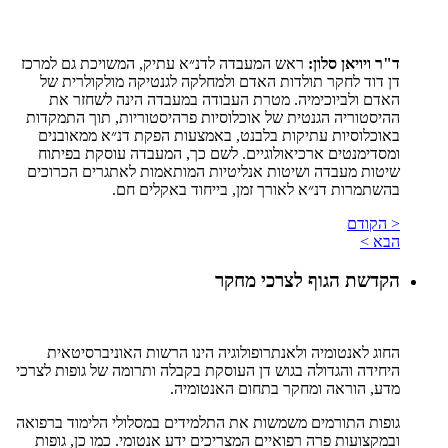
ד"ר ויויאן סלון:
ראש המעבדה לדנ״א עתיק, המשויכת גם למרכז
דן דוד לחקר תולדות האדם ולמחלקה לגנטיקה מולקולרית של
האדם ולביוכימיה. מטרת העבודה במעבדה הינה לשחזר את
ההיסטוריה הגנטית של אוכלוסיות פרהיסטוריות, תוך התמקדות
באוכלוסיות עתיקות בלבנט, באמצעות הפקת דנ״א ממאובנים
ומסדימנטים ארכיאולוגיים. לשם כך, המעבדה עוסקת בפיתוח
שיטות מעבדה ושיטות אנליטיות המותאמות לאתגרים הכרוכים
בהשתמרות דנ״א לאורך זמן, בייחוד באקלים חם.
< הקודם
הבא >
הקדשת הגוף לצרכי מחקר
החוג לאנטומיה ולאנתרופולוגיה הינו הרשות האוניברסיטאית
היחידה והגדולה בגוש דן העוסקת בקבלה ותרומה של גופות לצרכי
מדע, הוראה ומחקר בתחום האנטומיה.
גופות התורמים משמשות את התלמידים במסלולי הלימוד ברפואה
ובמקצועות פרה רפואיים המצריכים ידע אנטומי. כמו כן, גופות