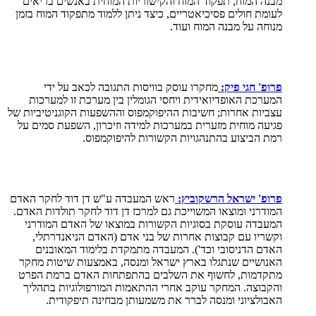
מבנה המוח, תפקוד המוח והקישוריות המוחית באנשים בריאים
לעומת חולים פסיכיאטריים, כיצד ניתן ללמוד מתפקוד המוח בזמן
מנוחה על מבנה המוח ועוד.
פרופ' חגי פיק:
מחקרו עוסק בוויסות התגובה לכאב על ידי
המערכת האופדיואידית ויחסי הגומלין בין מערכת זו למערכות
עצביות אחרות; חשיבות ההיפוקמפוס וההשפעות הקוגניטיביות של
פגיעה מוחית מזערית במערכות למידה וזיכרון, השפעת סמים על
רמת הביצוע בהתנהגויות הקשורות להיפוקמפוס.
פרופ' ישראל הרשקוביץ:
ראש המעבדה ע
"
ש דן דוד לחקר האדם
המודרני ומוצאו המשוייכת גם למרכז דן דוד לחקר תולדות האדם.
המעבדה עוסקת בסוגיות הקשורות במוצאו של האדם המודרני
וקשריו עם קבוצות אחרות של בני אדם (האדם הניאנדרתלי,
האדם הדניסובי וכד'). המעבדה מתמקדת בלימוד המאובנים
האנושיים שנתגלו בארץ ישראל ומנסה, באמצעות שיטות מחקר
מתקדמות, לחשוף את השלבים בהתפתחות האדם ברמת הפרט
והקבוצה. המחקר עוקב אחרי ההתאמות המורפולוגיות בתהליך
האבולציוני ומנסה לברר את משמעותן מבחינה תיפקודית.