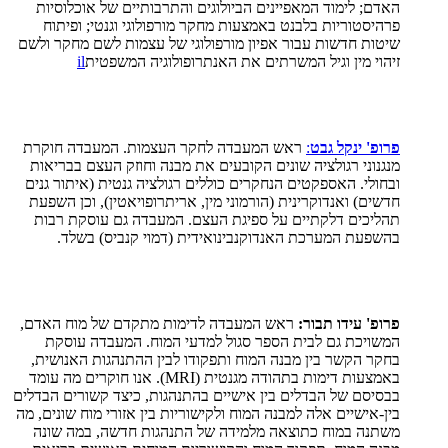
האדם; לימוד המאפיינים הביולוגים והתרבותיים של אוכלוסיות
פרהיסטוריות בלבנט באמצעות מחקר מורפולוגי וגנטי; ופיתוח
שיטות חדשות עבור אפיון מורפולוגי של עצמות לשם מחקר ולשם
זיהוי מין וגיל המשרתים את האנתרופולוגיה המשפטית
il
פרופ' ינקל גבט
:
ראש המעבדה לחקר העצמות. המעבדה חוקרת
מנגנוני רגולציה שונים הקובעים את מבנה וחוזק העצם בבריאות
ובחולי. האספקטים הנחקרים כוללים רגולציה גנטית (איתור גנים
חדשים) ואנדוקרינית (הורמוני מין, אריתרופויאטין), וכן השפעת
תהליכים דלקתיים על ספיגת העצם. המעבדה גם עוסקת רבות
בהשפעת המערכת האנדוקנבינואידית (דמוי קנביס) בשלד.
פרופ' עידו תבור:
ראש המעבדה לדימות מתקדם של מוח האדם,
המשויכת גם לבית הספר סגול למדעי המוח. המעבדה עוסקת
בחקר הקשר בין מבנה המוח ותפקודו לבין ההתנהגות האנושית,
באמצעות דימות בתהודה מגנטית (
MRI
). אנו חוקרים מה עומד
בבסיסם של הבדלים בין אישיים בהתנהגות, כיצד קשורים הבדלים
בין-אישיים אלה למבנה המוח ולקישוריות בין אזורי מוח שונים, מה
משתנה במוח כתוצאה מלמידה של התנהגות חדשה, במה שונה