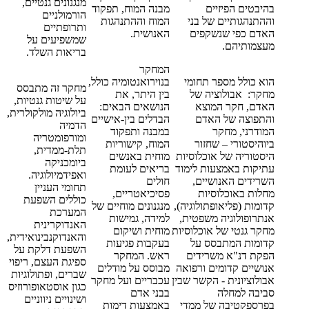
מנגנונים גנטיים,
בהיבטים הפיזיים
מבנה המוח, תפקוד
הורמולניים
וההתנהגותיים של בני
המוח וההתנהגות
ותרופתיים
האדם כפי שנשקפים
האנושית.
שמשפיעים על
מעצמותיהם.
בריאות השלד.
המחקר
הוא כולל מספר תחומי
בנוירואנטומיה כולל,
מחקר זה מתבסס
מחקר: אבולוציה של
בין היתר, את
על שיטות גנטיות,
האדם, חקר המוצא
הנושאים הבאים:
ביולוגיה מולקולרית,
והתפוצה של האדם
הבדלים בין-אישיים
הדמיה
המודרני, מחקר
במבנה ותפקוד
ומורפומטריה
ביוהיסטורי – שחזור
המוח, קישוריות
תלת-ממדית,
היסטוריה של אוכלוסיות
מוחית באנשים
ביומכניקה
עתיקות באמצעות לימוד
בריאים לעומת
ואפידמיולוגיה.
השרידים האנושיים,
חולים
תחומי העניין
מחלות באוכלוסיות
פסיכיאטריים,
כוללים השפעת
קדומות (פליאופתולוגיה),
מנגנונים מוחיים של
המערכת
אנתרופולוגיה משפטית,
למידה, גמישות
האנדוקרינית
מחקר גנטי של אוכלוסיות
מוחית ושיקום
והאנדוקנבינואידית,
קדומות המתבסס על
בעקבות פגיעות
השפעת דלקת על
הפקת דנ"א משרידים
ראש. המחקר
ספיגת העצם, ריפוי
אנושיים קדומים ורפואה
מבוסס על מודלים
שברים, ופתולוגיות
אבולוציונית - הקשר שבין
עכבריים ועל מחקר
כגון אוסטאופורוזיס
סביבה למחלה
בבני אדם
ושינויים ניווניים
בפרספקטיבה של ממדי
באמצעות דימות