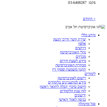
פקס: 03-6408287
< הקודם
מידע כללי
יצירת קשר ודרכי הגעה
אלפון
דרושים
נהלי האוניברסיטה
מכרזים
מידע לשעת חירום
מבקרת האוניברסיטה
תקנון משמעת ופסקי דין
לימודים
רישום לאוניברסיטה
מידע למתעניינים בלימודים
חישוב סיכויי קבלה לתואר ראשון
לוח שנת הלימודים
ידיעונים
כניסה לאזור האישי
סגל ומינהלה