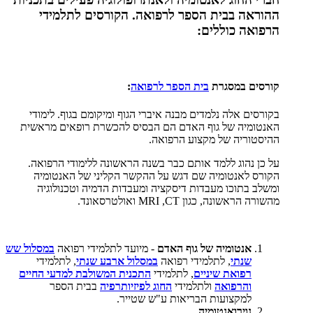
ההוראה בבית הספר לרפואה. הקורסים לתלמידי
הרפואה כוללים:
קורסים במסגרת
בית הספר לרפואה
:
בקורסים אלה נלמדים מבנה איברי הגוף ומיקומם בגוף. לימודי
האנטומיה של גוף האדם הם הבסיס להכשרת רופאים מראשית
ההיסטוריה של מקצוע הרפואה.
על כן נהוג ללמד אותם כבר בשנה הראשונה ללימודי הרפואה.
הקורס לאנטומיה שם דגש על ההקשר הקליני של האנטומיה
ומשלב בתוכו מעבדות דיסקציה ומעבדות הדמיה וטכנולוגיה
מהשורה הראשונה, כגון
MRI ,CT
ואולטרסאונד
.
אנטומיה של גוף האדם
- מיועד לתלמידי רפואה
במסלול שש
שנתי
, לתלמידי רפואה
במסלול ארבע שנתי
, לתלמידי
רפואת שיניים
, לתלמידי
התכנית המשולבת למדעי החיים
והרפואה
ולתלמידי
החוג לפיזיותרפיה
בבית הספר
למקצועות הבריאות ע"ש שטייר.
נוירואנטומיה
.