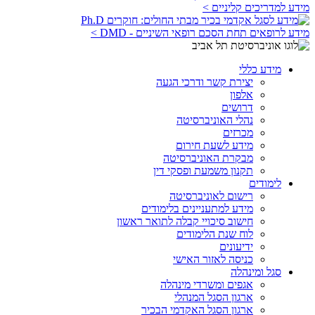
מידע למדריכים קליניים >
מידע לרופאים תחת הסכם רופאי השיניים - DMD >
מידע כללי
יצירת קשר ודרכי הגעה
אלפון
דרושים
נהלי האוניברסיטה
מכרזים
מידע לשעת חירום
מבקרת האוניברסיטה
תקנון משמעת ופסקי דין
לימודים
רישום לאוניברסיטה
מידע למתעניינים בלימודים
חישוב סיכויי קבלה לתואר ראשון
לוח שנת הלימודים
ידיעונים
כניסה לאזור האישי
סגל ומינהלה
אגפים ומשרדי מינהלה
ארגון הסגל המנהלי
ארגון הסגל האקדמי הבכיר