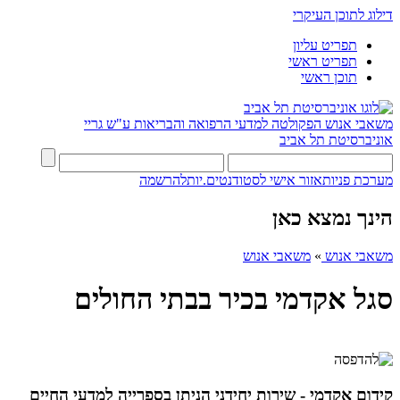
דילוג לתוכן העיקרי
תפריט עליון
תפריט ראשי
תוכן ראשי
משאבי אנוש
הפקולטה למדעי הרפואה והבריאות ע"ש גריי
אוניברסיטת תל אביב
מערכת פניות
אזור אישי לסטודנטים.יות
להרשמה
הינך נמצא כאן
משאבי אנוש
»
משאבי אנוש
סגל אקדמי בכיר בבתי החולים
קידום אקדמי - שירות יחידני הניתן בספרייה למדעי החיים