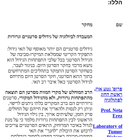
הללו:
שם
מחקר
המעבדה לביולוגיה של גידולים סרטניים וגרורות
גידולים סרטניים הם יותר מאוסף של תאי גידול:
התפקיד הקריטי שממלאת המיקרו-סביבה של
הגידול הסרטני בכל שלבי התפתחות הגידול הוא
נושא מרכזי בחקר הסרטן היום. בניגוד לעבר,
כשחקר הסרטן התמקד בתהליכים המתרחשים
בתוך התא הסרטני, חקר הסרטן היום מתייחס
לגידול הסרטני כאל איבר רב תאי.
פרופ' נטע ארז,
הרב המוחלט של מקרי המוות מסרטן הם תוצאה
ראשת החוג
מהתפתחות גרורות, ולא מהגידול המקורי.
סרטנים
לפתולוגיה
גרורתיים הם ברב המקרים בלתי ניתנים לריפוי,
וניתן רק לנסות ולהאריך את חייהם של החולים.
Prof. Neta
פרק הזמן, שלעיתים ארוך, בין גילוי הגידול
Erez
הראשוני לבין התפתחות גרורות מלמד כי על מנת
לגדול באיבר המרוחק, התאים הסרטניים צריכים
Laboratory of
לרכוש את היכולת "לחנך" את תאי
Tumor
המיקרו-סביבה באיבר החדש לתמוך בגדילתם,