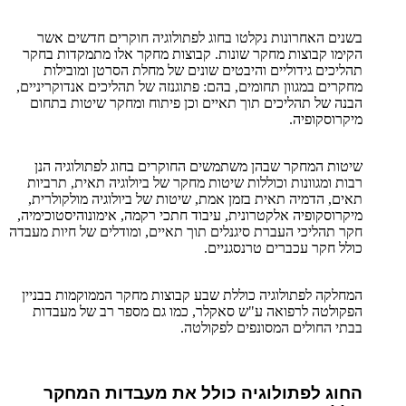
בשנים האחרונות נקלטו בחוג לפתולוגיה חוקרים חדשים אשר
הקימו קבוצות מחקר שונות. קבוצות מחקר אלו מתמקדות בחקר
תהליכים גידוליים והיבטים שונים של מחלת הסרטן ומובילות
מחקרים במגוון תחומים, בהם: פתוגנזה של תהליכים אנדוקריניים,
הבנה של תהליכים תוך תאיים וכן פיתוח ומחקר שיטות בתחום
מיקרוסקופיה.
שיטות המחקר שבהן משתמשים החוקרים בחוג לפתולוגיה הנן
רבות ומגוונות וכוללות שיטות מחקר של ביולוגיה תאית, תרביות
תאים, הדמיה תאית בזמן אמת, שיטות של ביולוגיה מולקולרית,
מיקרוסקופיה אלקטרונית, עיבוד חתכי רקמה, אימונוהיסטוכימיה,
חקר תהליכי העברת סיגנלים תוך תאיים, ומודלים של חיות מעבדה
כולל חקר עכברים טרנסגניים.
המחלקה לפתולוגיה כוללת שבע קבוצות מחקר הממוקמות בבניין
הפקולטה לרפואה ע"ש סאקלר, כמו גם מספר רב של מעבדות
בבתי החולים המסונפים לפקולטה.
החוג לפתולוגיה כולל את מעבדות המחקר