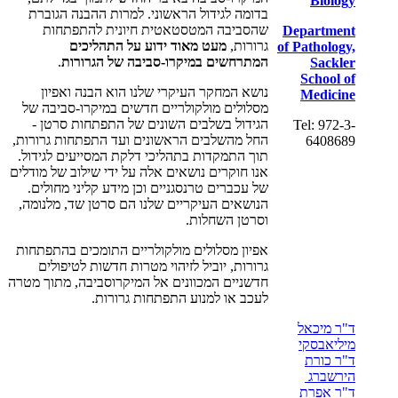
Biology
בדומה לגידול הראשוני. למרות ההבנה הגוברת
שהסביבה המטסטאטית חיונית להתפתחות
Department
גרורות,
מעט מאוד ידוע על התהליכים
of Pathology,
המתרחשים במיקרו-סביבה של הגרורות
.
Sackler
School of
נושא המחקר העיקרי שלנו הוא הבנה ואפיון
Medicine
מסלולים מולקולריים חדשים במיקרו-סביבה של
הגידול בשלבים השונים של התפתחות סרטן -
Tel: 972-3-
החל מהשלבים הראשונים ועד התפתחות גרורות,
6408689
תוך התמקדות בתהליכי דלקת המסייעים לגידול.
אנו חוקרים נושאים אלה על ידי שילוב של מודלים
של עכברים טרנסגניים וכן מידע קליני מחולים.
הנושאים העיקריים שלנו הם סרטן שד, מלנומה,
וסרטן השחלות.
אפיון מסלולים מולקולריים התומכים בהתפתחות
גרורות, יוביל לזיהוי מטרות חדשות לטיפולים
חדשניים המכוונים אל המיקרוסביבה, מתוך מטרה
לעכב או למנוע התפתחות גרורות.
ד"ר מיכאל
מיליאבסקי
ד"ר כורת
הירשברג
ד"ר אפרת