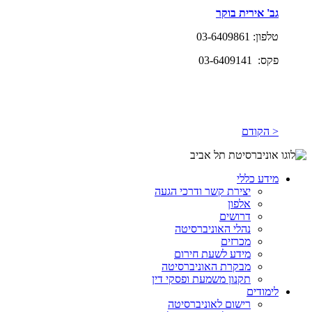
גב' אירית בוקר
טלפון: 03-6409861
פקס: 03-6409141
< הקודם
מידע כללי
יצירת קשר ודרכי הגעה
אלפון
דרושים
נהלי האוניברסיטה
מכרזים
מידע לשעת חירום
מבקרת האוניברסיטה
תקנון משמעת ופסקי דין
לימודים
רישום לאוניברסיטה