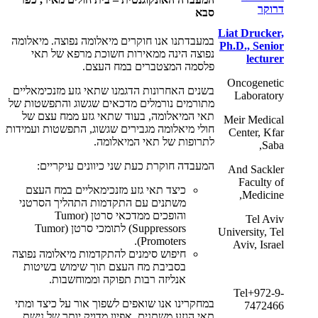
דרוקר
סבא
Liat Drucker,
במעבדתנו אנו חוקרים מיאלומה נפוצה. מיאלומה
Ph.D., Senior
נפוצה הינה ממאירות חשוכת מרפא של תאי
lecturer
פלסמה המצטברים במח העצם.
Oncogenetic
בשנים האחרונות הדגמנו שתאי גזע מזנכימאליים
Laboratory
מתורמים נורמלים מדכאים שגשוג והתפשטות של
תאי המיאלומה, בעוד שתאי גזע ממח עצם של
Meir Medical
חולי מיאלומה מגבירים שגשוג, התפשטות ועמידות
Center, Kfar
לתרופות של תאי המיאלומה.
Saba,
המעבדה חוקרת כעת שני כיוונים עיקריים:
And Sackler
Faculty of
כיצד תאי גזע מזנכימאליים במח העצם
Medicine,
משתנים עם התקדמות התהליך הסרטני
והופכים ממדכאי סרטן (
Tumor
Tel Aviv
Suppressors
) לתומכי סרטן (
Tumor
University, Tel
).
Promoters
Aviv, Israel
חיפוש סימנים להתקדמות מיאלומה נפוצה
בסביבת מח העצם תוך שימוש בשיטות
אנליזה רבות תפוקה וממוחשבות.
Tel+972-9-
במחקרינו אנו שואפים לשפוך אור על כיצד ומתי
7472466
תאי הגזע משתנים, אפיון מדויק יותר של נישת