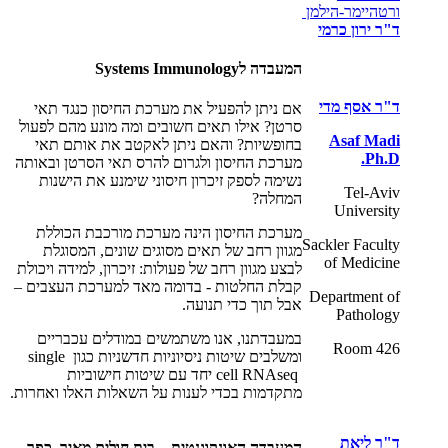
ורטהיימר-הילמן
ד"ר ירון כרמי
המעבדה ל
Systems Immunology
ד"ר אסף מדי
אם ניתן להפעיל את מערכת החיסון כנגד תאי
סרטן? אילו תאים חשובים ומה מונע מהם לפעול
Asaf Madi
בחופשיות? והאם ניתן לאקטב את אותם תאי
Ph.D.
מערכת החיסון ולגרום להרס תאי הסרטן ובאותה
נשימה לספק זיכרון חיסוני שימנע את הישנות
Tel-Aviv
המחלה?
University
מערכת החיסון הינה מערכת מורכבת הכוללת
Sackler Faculty
מגוון רחב של תאים מסוגים שונים, המסוגלת
of Medicine
לבצע מגוון רחב של פעולות: זיכרון, למידה ויכולת
קבלת החלטות - בדומה מאד למערכת העצבים –
Department of
אבל תוך כדי תנועה.
Pathology
במעבדתנו, אנו משתמשים במודלים עכבריים
Room 426
ומשלבים שיטות ניסיוניות חדשניות כגון
single
cell RNAseq
יחד עם שיטות חישוביות
מתקדמות בכדי לענות על השאלות האלו ואחרות.
ד"ר ליאת
המעבדה האונקוגנטית – בית חולים מאיר, כפר