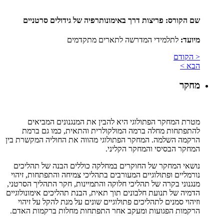
שם הקורס: פריצות דרך באימונותרפיה של גידולים סרטניים
מיועד:
לתלמידי המדרשה לתארים מתקדמים
< הקודם
הבא >
מחקר
מטרת המחקר הפתולוגי היא להבין את המנגנונים המביאים
להתפתחות מחלה ברמה המולקולרית והתאית, כמו גם ברמת
הרקמה השלמה. המחקר הפתולוגי מהווה את החוליה המקשרת בין
המחקר הבסיסי והמחקר הקליני.
נושאי המחקר של החוקרים במחלקה כוללים הבנה של תהליכים
נורמליים ופתולוגיים המעורבים בתהליכי צמיחה והתפתחות, זיהוי
מנגנוני בקרה של תהליכי חלוקה והתמיינות, חקר התהליך הסרטני,
הדמיה של תנועת חלבונים תוך תאית, הבנת תהליכים אימונולוגיים
וזיהוי סמנים לתהליכים פתולוגיים שונים על מנת להקל על זיהוי
הרקמות הפגועות ומעקב אחר התפתחות מחלות ברקמות האדם.