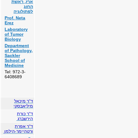
ארז, ראשת
החוג
לפתולוגיה
Prof. Neta
Erez
Laboratory
of Tumor
Biology
Department
of Pathology,
Sackler
School of
Medicine
Tel: 972-3-
6408689
ד"ר מיכאל
מיליאבסקי
ד"ר כורת
הירשברג
ד"ר אפרת
ורטהיימר-הילמן