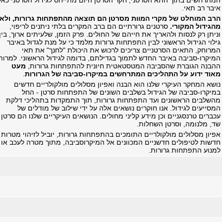
המתרחשים בתוך התא הסרטני, חקר הסרטן היום מתייחס לגידול הסרטני כאל
איבר רב תאי.
הרב המוחלט של מקרי המוות מסרטן הם תוצאה מהתפתחות גרורות, ולא
מהגידול המקורי.
סרטנים גרורתיים הם ברב המקרים בלתי ניתנים לריפוי,
וניתן רק לנסות ולהאריך את חייהם של החולים. פרק הזמן, שלעיתים ארוך, בין
גילוי הגידול הראשוני לבין התפתחות גרורות מלמד כי על מנת לגדול באיבר
המרוחק, התאים הסרטניים צריכים לרכוש את היכולת "לחנך" את תאי
המיקרו-סביבה באיבר החדש לתמוך בגדילתם, בדומה לגידול הראשוני. למרות
ההבנה הגוברת שהסביבה המטסטאטית חיונית להתפתחות גרורות,
מעט
מאוד ידוע על התהליכים המתרחשים במיקרו-סביבה של הגרורות
.
נושא המחקר העיקרי שלנו הוא הבנה ואפיון מסלולים מולקולריים חדשים
במיקרו-סביבה של הגידול בשלבים השונים של התפתחות סרטן - החל
מהשלבים הראשונים ועד התפתחות גרורות, תוך התמקדות בתהליכי דלקת
המסייעים לגידול. אנו חוקרים נושאים אלה על ידי שילוב של מודלים של
עכברים טרנסגניים וכן מידע קליני מחולים. הנושאים העיקריים שלנו הם סרטן
שד, מלנומה, וסרטן השחלות.
אפיון מסלולים מולקולריים התומכים בהתפתחות גרורות, יוביל לזיהוי מטרות
חדשות לטיפולים חדשניים המכוונים אל המיקרוסביבה, מתוך מטרה לעכב או
למנוע התפתחות גרורות.