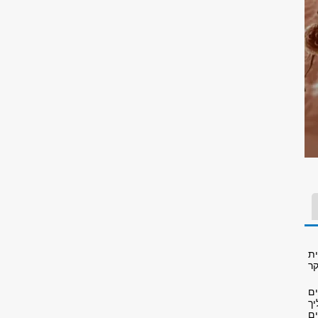
ת
ר
ם
ך
ים