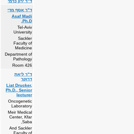
ד"ר ירון כרמי
ד"ר אסף מדי
Asaf Madi
Ph.D.
Tel-Aviv
University
Sackler
Faculty of
Medicine
Department of
Pathology
Room 426
ד"ר ליאת
דרוקר
Liat Drucker,
Ph.D., Senior
lecturer
Oncogenetic
Laboratory
Meir Medical
Center, Kfar
Saba,
And Sackler
Faculty of