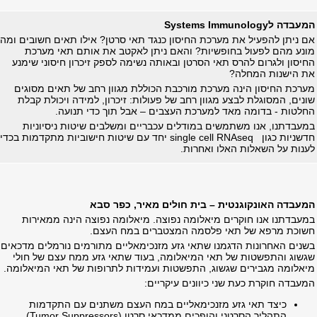
המעבדה ל
Systems Immunology
אם ניתן להפעיל את מערכת החיסון כנגד תאי סרטן? אילו תאים חשובים ומה
מונע מהם לפעול בחופשיות? והאם ניתן לאקטב את אותם תאי מערכת
החיסון ולגרום להרס תאי הסרטן ובאותה נשימה לספק זיכרון חיסוני שימנע
את הישנות המחלה?
מערכת החיסון הינה מערכת מורכבת הכוללת מגוון רחב של תאים מסוגים
שונים, המסוגלת לבצע מגוון רחב של פעולות: זיכרון, למידה ויכולת קבלת
החלטות - בדומה מאד למערכת העצבים – אבל תוך כדי תנועה.
במעבדתנו, אנו משתמשים במודלים עכבריים ומשלבים שיטות ניסיוניות
חדשניות כגון
single cell RNAseq
יחד עם שיטות חישוביות מתקדמות בכדי
לענות על השאלות האלו ואחרות.
המעבדה האונקוגנטית – בית חולים מאיר, כפר סבא
במעבדתנו אנו חוקרים מיאלומה נפוצה. מיאלומה נפוצה הינה ממאירות
חשוכת מרפא של תאי פלסמה המצטברים במח העצם.
בשנים האחרונות הדגמנו שתאי גזע מזנכימאליים מתורמים נורמלים מדכאים
שגשוג והתפשטות של תאי המיאלומה, בעוד שתאי גזע ממח עצם של חולי
מיאלומה מגבירים שגשוג, התפשטות ועמידות לתרופות של תאי המיאלומה.
המעבדה חוקרת כעת שני כיוונים עיקריים:
כיצד תאי גזע מזנכימאליים במח העצם משתנים עם התקדמות
התהליך הסרטני והופכים ממדכאי סרטן (
Tumor Suppressors
)