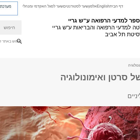
מערכת פ
דף הבית
English
אלפון
שער לסטודנטים
שער לסגל האקדמי ומנהלי
פר למדעי הרפואה ע"ש גריי
חיפוש
ה למדעי הרפואה והבריאות ע"ש גריי
סיטת תל אביב
חיפוש באתר ז
נולוגיה
של סרטן ואימונולוגיה
ניים