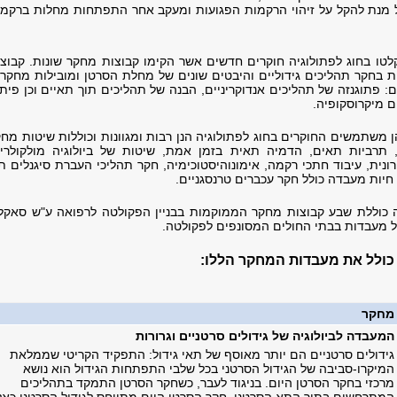
ל מנת להקל על זיהוי הרקמות הפגועות ומעקב אחר התפתחות מחלות ברקמו
לטו בחוג לפתולוגיה חוקרים חדשים אשר הקימו קבוצות מחקר שונות. קבוצ
בחקר תהליכים גידוליים והיבטים שונים של מחלת הסרטן ומובילות מחקרי
: פתוגנזה של תהליכים אנדוקריניים, הבנה של תהליכים תוך תאיים וכן פית
 מיקרוסקופיה.
משתמשים החוקרים בחוג לפתולוגיה הנן רבות ומגוונות וכוללות שיטות מח
, תרביות תאים, הדמיה תאית בזמן אמת, שיטות של ביולוגיה מולקולרית
ונית, עיבוד חתכי רקמה, אימונוהיסטוכימיה, חקר תהליכי העברת סיגנלים ת
חיות מעבדה כולל חקר עכברים טרנסגניים.
 כוללת שבע קבוצות מחקר הממוקמות בבניין הפקולטה לרפואה ע"ש סאקלר
 מעבדות בבתי החולים המסונפים לפקולטה.
 כולל את מעבדות המחקר הללו:
מחקר
המעבדה לביולוגיה של גידולים סרטניים וגרורות
גידולים סרטניים הם יותר מאוסף של תאי גידול: התפקיד הקריטי שממלאת
המיקרו-סביבה של הגידול הסרטני בכל שלבי התפתחות הגידול הוא נושא
מרכזי בחקר הסרטן היום. בניגוד לעבר, כשחקר הסרטן התמקד בתהליכים