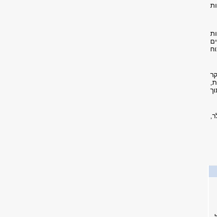
ת
ות
ם
וח
קר
,
וך
,