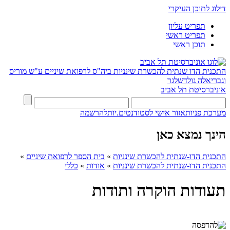
דילוג לתוכן העיקרי
תפריט עליון
תפריט ראשי
תוכן ראשי
התכנית הדו שנתית להכשרת שינניות
ביה"ס לרפואת שיניים ע"ש מוריס
וגבריאלה גולדשלגר
אוניברסיטת תל אביב
מערכת פניות
אזור אישי לסטודנטים.יות
להרשמה
הינך נמצא כאן
התכנית הדו-שנתית להכשרת שינניות
»
בית הספר לרפואת שיניים
»
התכנית הדו-שנתית להכשרת שינניות
»
אודות
»
כללי
תעודות הוקרה ותודות