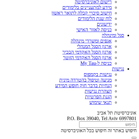
רישום לאוניברסיטה
מידע למתעניינים בלימודים
חישוב סיכויי קבלה לתואר ראשון
לוח שנת הלימודים
ידיעונים
כניסה לאזור האישי
סגל ומינהלה
אגפים ומשרדי מינהלה
ארגון הסגל המנהלי
ארגון הסגל האקדמי הבכיר
ארגון הסגל האקדמי הזוטר
כניסה ל-My Tau
נגישות
נגישות בקמפוס
מניעה וטיפול בהטרדה מינית
הנחיות בדבר חוק חופש המידע
הצהרת נגישות
הגנת הפרטיות
תנאי שימוש
אוניברסיטת תל אביב
P.O. Box 39040, Tel Aviv 6997801
חיפוש באתר זה
חיפוש בכל האוניברסיטה