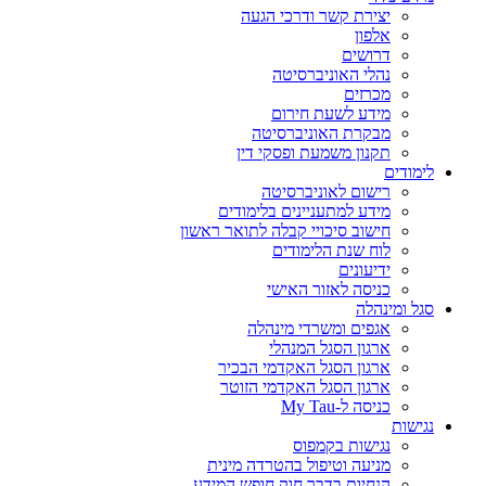
יצירת קשר ודרכי הגעה
אלפון
דרושים
נהלי האוניברסיטה
מכרזים
מידע לשעת חירום
מבקרת האוניברסיטה
תקנון משמעת ופסקי דין
לימודים
רישום לאוניברסיטה
מידע למתעניינים בלימודים
חישוב סיכויי קבלה לתואר ראשון
לוח שנת הלימודים
ידיעונים
כניסה לאזור האישי
סגל ומינהלה
אגפים ומשרדי מינהלה
ארגון הסגל המנהלי
ארגון הסגל האקדמי הבכיר
ארגון הסגל האקדמי הזוטר
כניסה ל-My Tau
נגישות
נגישות בקמפוס
מניעה וטיפול בהטרדה מינית
הנחיות בדבר חוק חופש המידע