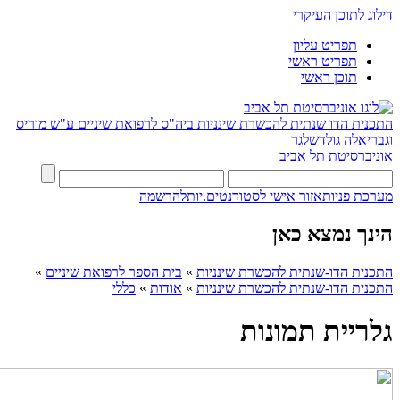
דילוג לתוכן העיקרי
תפריט עליון
תפריט ראשי
תוכן ראשי
התכנית הדו שנתית להכשרת שינניות
ביה"ס לרפואת שיניים ע"ש מוריס
וגבריאלה גולדשלגר
אוניברסיטת תל אביב
מערכת פניות
אזור אישי לסטודנטים.יות
להרשמה
הינך נמצא כאן
התכנית הדו-שנתית להכשרת שינניות
»
בית הספר לרפואת שיניים
»
התכנית הדו-שנתית להכשרת שינניות
»
אודות
»
כללי
גלריית תמונות