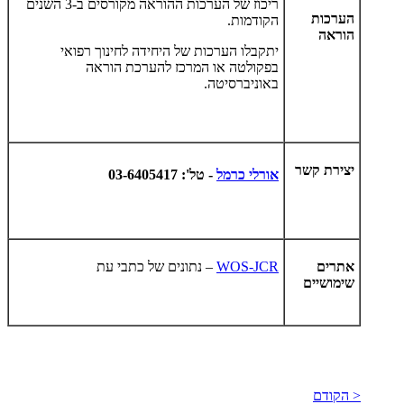
ריכוז של הערכות ההוראה מקורסים ב-3 השנים
הערכות
הקודמות.
הוראה
יתקבלו הערכות של היחידה לחינוך רפואי
בפקולטה או המרכז להערכת הוראה
באוניברסיטה.
יצירת קשר
אורלי כרמל
-
טל':
03-6405417
אתרים
WOS-JCR
– נתונים של כתבי עת
שימושיים
< הקודם