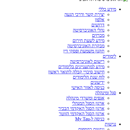
מידע כללי
יצירת קשר ודרכי הגעה
אלפון
דרושים
נהלי האוניברסיטה
מכרזים
מידע לשעת חירום
מבקרת האוניברסיטה
תקנון משמעת ופסקי דין
לימודים
רישום לאוניברסיטה
מידע למתעניינים בלימודים
חישוב סיכויי קבלה לתואר ראשון
לוח שנת הלימודים
ידיעונים
כניסה לאזור האישי
סגל ומינהלה
אגפים ומשרדי מינהלה
ארגון הסגל המנהלי
ארגון הסגל האקדמי הבכיר
ארגון הסגל האקדמי הזוטר
כניסה ל-My Tau
נגישות
נגישות בקמפוס