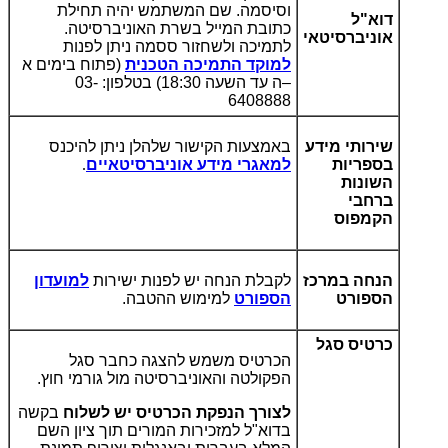
וסיסמה. שם המשתמש יהיה תחילת
דוא"ל
כתובת המייל בשרת האוניברסיטה.
אוניברסיטאי
לתמיכה ולשחזור ססמה ניתן לפנות
למוקד התמיכה הטכנית
(פתוח בימים א
–ה עד השעה 18:30) בטלפון: 03-
6408888
שירותי מידע
באמצעות הקישור שלהלן ניתן להיכנס
בספריות
למאגרי מידע אוניברסיטאיים
.
השונות
ברחבי
הקמפוס
הנחה במרכז
לקבלת הנחה יש לפנות ישירות
למועדון
הספורט
הספורט
למימוש ההטבה.
כרטיס סגל
הכרטיס משמש להצגה כחבר סגל
הפקולטה והאוניברסיטה מול גורמי חוץ.
לצורך הנפקת הכרטיס יש לשלוח
בקשה
בדוא"ל למזכירות המורים תוך ציון השם