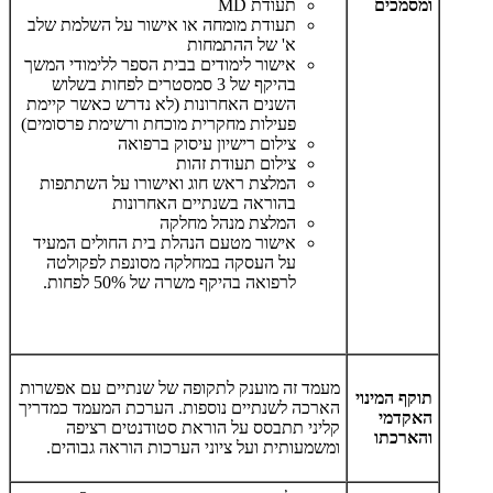
ומסמכים
תעודת MD
תעודת מומחה או אישור על השלמת שלב
א' של ההתמחות
אישור לימודים בבית הספר ללימודי המשך
בהיקף של 3 סמסטרים לפחות בשלוש
השנים האחרונות (לא נדרש כאשר קיימת
פעילות מחקרית מוכחת ורשימת פרסומים)
צילום רישיון עיסוק ברפואה
צילום תעודת זהות
המלצת ראש חוג ואישורו על השתתפות
בהוראה בשנתיים האחרונות
המלצת מנהל מחלקה
אישור מטעם הנהלת בית החולים המעיד
על העסקה במחלקה מסונפת לפקולטה
לרפואה בהיקף משרה של 50% לפחות.
מעמד זה מוענק לתקופה של שנתיים עם אפשרות
תוקף המינוי
הארכה לשנתיים נוספות. הערכת המעמד כמדריך
האקדמי
קליני תתבסס על הוראת סטודנטים רציפה
והארכתו
ומשמעותית ועל ציוני הערכות הוראה גבוהים.