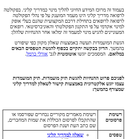
בעמוד זה מרוכז המידע החיוני להליך מינוי כמדריך קליני. בפקולטה
לרפואה מדריך קליני הינו מעמד המוענק על פי נהלי הפקולטה
לרפואה לרופאים בתחילת דרכם המקצועית שהנם בעלי אופק
למינוי אקדמי על פי התקנון הפקולטתי והאוניברסיטאי. רופאים
המעוניינים להגיש מינוי למעמד זה ימלאו אחר ההנחיות שלהלן:
הגשת המועמדות תעשה באמצעות שאלון מקוון כפי שיפורט
בהמשך.
הדיון בבקשה יתקיים בכפוף להגשת הטפסים הבאים
במלואם.
המסמכים יוגשו
אוטומטית
לגב'
אורלי כרמל
.
לפניכם פרוט ההנחיות להגשת תיק מועמדות. תיק המועמדות
עצמו יוגש אלקטרונית באמצעות קישור לשאלון למדריך קליני
שמצורף בהמשך:
רשימת
רשימת מאמרים מקוריים נבחרים
שפורסמו או
פרסומים
שהתקבלו לפרסום הכוללת את שמות המחברים,
שם כתב העת ושנת הפרסום
טפסים
שאלון למדריך קליני