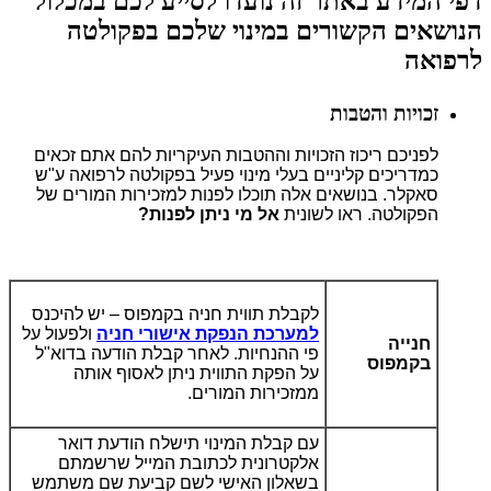
דפי המידע באתר זה נועדו לסייע לכם במכלול
הנושאים הקשורים במינוי שלכם בפקולטה
לרפואה
זכויות והטבות
לפניכם ריכוז הזכויות וההטבות העיקריות להם אתם זכאים
כמדריכים קליניים בעלי מינוי פעיל בפקולטה לרפואה ע"ש
סאקלר. בנושאים אלה תוכלו לפנות למזכירות המורים של
הפקולטה. ראו לשונית
אל מי ניתן לפנות?
לקבלת תווית חניה בקמפוס – יש להיכנס
למערכת הנפקת אישורי חניה
ולפעול על
חנייה
פי ההנחיות. לאחר קבלת הודעה בדוא"ל
בקמפוס
על הפקת התווית ניתן לאסוף אותה
ממזכירות המורים.
עם קבלת המינוי
תישלח הודעת דואר
אלקטרונית לכתובת המייל שרשמתם
בשאלון האישי לשם קביעת שם משתמש