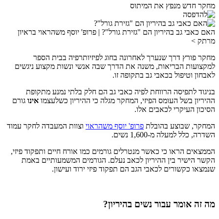
מחקר חדש מנפץ את המיתוס
האם כאבי גב בהיריון הם "גזירת גורל"? | פרופ' יוסף משהראוי בראיון
מרתק >
מחקר פורץ דרך שנערך לאחרונה בחוג לפיזיותרפיה בבית הספר
למקצועות הבריאות, משנה את הדרך שבה אנשי ונשות מקצוע ניגשים
לאבחון וטיפול בכאבי גב בתקופה זו.
בניגוד לתפיסה הרווחת לפיה כאבי גב הם חלק בלתי נמנע מתקופת
ההיריון בשל העומס הפיזי, המחקר מגלה כי ההיריון כשלעצמו
אינו
גורם
הסיכון העיקרי לכאבים אלו.
המחקר, שבוצע בהובלת
פרופ' יוסף משהראוי
וצוות המעבדה לחקר עמוד
השדרה, כלל למעלה מ-1,600 נשים.
הממצאים הראו כי כאשר מנטרלים גורמים כמו אורח חיים ותפקוד פיזי,
הקשר הישיר בין ההיריון לכאב נעלם. הגורמים המשמעותיים באמת
שנמצאו כקשורים לכאבי הגב הם תפקוד פיזי ירוד ועישון.
מה זה אומר עבור נשים בהיריון?