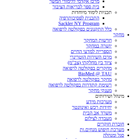
מרכז אקדמי ללימודי המשך
בית ספר לבריאות הציבור
תכניות לימוד מיוחדות
התכנית לפסיכותרפיה
Sackler NY Program
כלל התקנונים בפקולטה לרפואה
מחקר
חדשות המחקר
יושרה במחקר
הספרייה למדעי החיים
מרכז השירות הוטרינרי
ציוד בין מחלקתי (צב"מ)
מחקרים בפקולטה לרפואה
BioMed @ TAU
מחקר בפקולטה לרפואה
רשימת קתדרות בפקולטה לרפואה
מענקי מחקר
מינהל ושירותים
מערכות מידע
יחידות רכש ואינוונטר
משרד אב הבית
מעבדה לצילום
חוברת חוקרים
מערכת חיפוש מנחים.ות
סגל ומנהלה