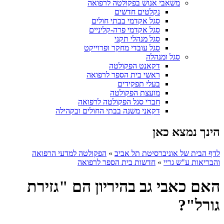
משאבי אנוש בפקולטה לרפואה
נקלטים חדשים
סגל אקדמי בבתי חולים
סגל אקדמי פרה-קליניים
סגל מנהלי תקני
סגל עובדי מחקר ופרוייקט
סגל ומנהלה
דקאנט הפקולטה
ראשי בית הספר לרפואה
בעלי תפקידים
מועצת הפקולטה
חברי סגל הפקולטה לרפואה
דקאני משנה בבתי החולים ובקהילה
הינך נמצא כאן
לדף הבית של אוניברסיטת תל אביב
»
הפקולטה למדעי הרפואה
והבריאות ע"ש גריי
»
חדשות בית הספר לרפואה
האם כאבי גב בהיריון הם "גזירת
גורל"?