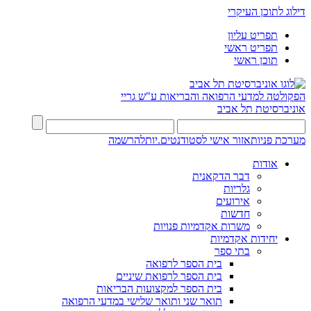
דילוג לתוכן העיקרי
תפריט עליון
תפריט ראשי
תוכן ראשי
הפקולטה למדעי הרפואה והבריאות ע"ש גריי
אוניברסיטת תל אביב
מערכת פניות
אזור אישי לסטודנטים.יות
להרשמה
אודות
דבר הדקאנית
גלריות
אירועים
חדשות
משרות אקדמיות פנויות
יחידות אקדמיות
בתי ספר
בית הספר לרפואה
בית הספר לרפואת שיניים
בית הספר למקצועות הבריאות
תואר שני ותואר שלישי במדעי הרפואה