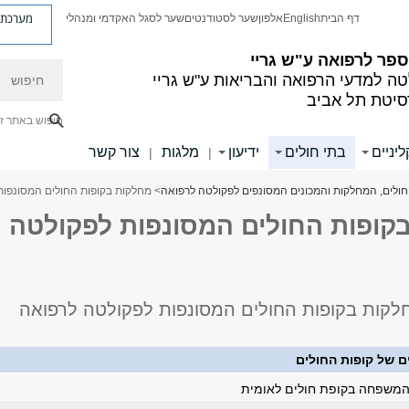
מערכת פ
דף הבית
English
אלפון
שער לסטודנטים
שער לסגל האקדמי ומנהלי
פר לרפואה ע"ש גריי
חיפוש
ה למדעי הרפואה והבריאות ע"ש גריי
סיטת תל אביב
חיפוש באתר ז
יניים
בתי חולים
ידיעון
מלגות
צור קשר
|
|
חולים, המחלקות והמכונים המסונפים לפקולטה לרפואה
> מחלקות בקופות החולים המסונפות
קופות החולים המסונפות לפקולטה
לקות בקופות החולים המסונפות לפקולטה לרפואה
ם של קופות החולים
משפחה בקופת חולים לאומית