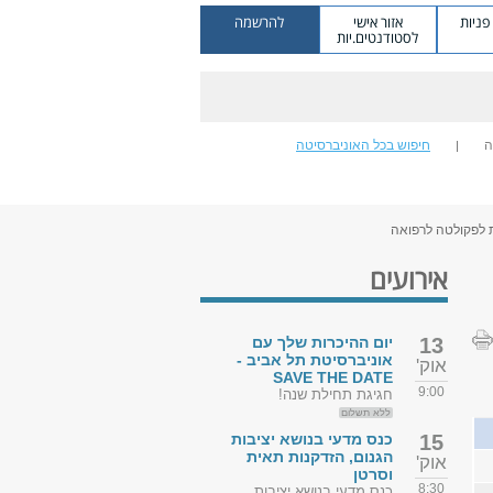
ניות
אזור אישי
להרשמה
לסטודנטים.יות
ה
חיפוש בכל האוניברסיטה
 לפקולטה לרפואה
אירועים
13
יום ההיכרות שלך עם
אוניברסיטת תל אביב -
אוק'
SAVE THE DATE
9:00
חגיגת תחילת שנה!
ללא תשלום
15
כנס מדעי בנושא יציבות
הגנום, הזדקנות תאית
אוק'
וסרטן
8:30
כנס מדעי בנושא יציבות