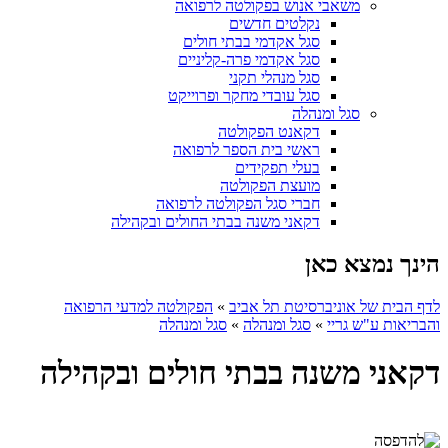
משאבי אנוש בפקולטה לרפואה
נקלטים חדשים
סגל אקדמי בבתי חולים
סגל אקדמי פרה-קליניים
סגל מנהלי תקני
סגל עובדי מחקר ופרוייקט
סגל ומנהלה
דקאנט הפקולטה
ראשי בית הספר לרפואה
בעלי תפקידים
מועצת הפקולטה
חברי סגל הפקולטה לרפואה
דקאני משנה בבתי החולים ובקהילה
הינך נמצא כאן
לדף הבית של אוניברסיטת תל אביב
»
הפקולטה למדעי הרפואה
והבריאות ע"ש גריי
»
סגל ומנהלה
»
סגל ומנהלה
דקאני משנה בבתי חולים ובקהילה