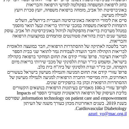
בחוג לרפואת המשפחה בפקולטה למדעי הרפואה והבריאות
באוניברסיטת תל אביב, מומחה ברפואת משפחה, יועץ סכרת ויועץ
לגמילה מעישון.
סיים את לימודי הרפואה באוניברסיטה העברית בירושלים, השלים
התמחות לרפואת משפחה במכבי שירותי בריאות ובעל תואר מוסמך
במנהל מערכות בריאות מהפקולטה לניהול באוניברסיטת תל אביב. עוסק
במשך שנים רבות בהוראת סטודנטים ומתמחים במקצועות הרפואה
והבריאות.
חבר בלשכה לאתיקה של ההסתדרות הרפואית, חבר במועצה הלאומית
לבריאות הקהילה וחבר הועדה לעבודות גמר לתואר שני בבית הספר
לבריאות הציבור. פרופ' עזורי קידם את תחום המחקר ברפואה בקהילה
בישראל, ומשמש כיו"ר ועדת הלסינקי של מכבי שירותי בריאות מיום
הקמתה, וכן כיו"ר ועדת הלסינקי של ביה"ח בית בלב.
פרופ' עזורי קידם את תחום המניעה והגמילה מעישון בישראל בעשורים
האחרונים, היה ממייסדי החברה הרפואית למניעה ולגמילה מעישון של
ההסתדרות הרפואית וכהן בה בתפקידים שונים.
לפרופ' עזורי כ-100 מאמרים בעיתונות הרפואית בנושאים הקשורים
בליבת העיסוק של הרפואה הראשונית ומעורכי הספר Impacts of
information technology on patient care and empowerment, שפורסם
בשנת 2019. בשנים האחרונות מכהן כעורך משנה של העיתון
Cardiovascular Diabetology.
azuri_yo@mac.org.il