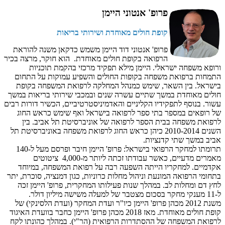
פרופ' אנטוני היימן
קופת חולים מאוחדת ושירותי בריאות
פרופ' אנטוני דוד היימן משמש כדקאן משנה להוראת
הרפואה בקופת חולים מאוחדת. הוא חוקר, מרצה בכיר
ורופא משפחה ישראלי. היימן מילא תפקיד מרכזי בהקמת תוכניות
התמחות ברפואת משפחה בקופות החולים והשפיע עמוקות על התחום
בישראל. בין השאר, שימש כמנהל המחלקה לרפואת המשפחה בקופת
חולים מאוחדת במשך שתיים עשרה שנים ובמכבי שירותי בריאות במשך
עשור. בנוסף לתפקידיו הקליניים והאדמיניסטרטיביים, הכשיר דורות רבים
של רופאים במספר בתי ספר לרפואה בישראל ואף שימש כראש החוג
לרפואת משפחה בבית הספר לרפואה של אוניברסיטת תל אביב. בין
השנים 2010-2014 כיהן כראש החוג לרפואת משפחה באוניברסיטת תל
אביב במשך שתי קדנציות.
תרומתו למחקר הרפואי בישראל: פרופ' היימן חיבר ופרסם מעל ל-140
מאמרים מדעיים, כאשר עבודתו זכתה ליותר מ-4,000 ציטוטים
אקדמיים. למחקריו הייתה השפעה רבה על רפואת המשפחה, במיוחד
בתחומי הרפואה המונעת וניהול מחלות כרוניות, כגון דמנציה, סוכרת, יתר
לחץ דם ומחלות לב. במהלך שנות פעילותו המחקרית, פרופ' היימן זכה
ל-11 מענקי מחקר בסכום מצטבר של למעלה משישה מיליון דולר.
משנת 2012 מכהן פרופ' היימן כיו"ר ועדת המחקר (ועדת הלסינקי) של
קופת חולים מאוחדת. מאז 2018 מכהן פרופ' היימן כחבר בוועדת האיגוד
לרפואת המשפחה של ההסתדרות הרפואית (הר"י). במהלך כהונתו לקח