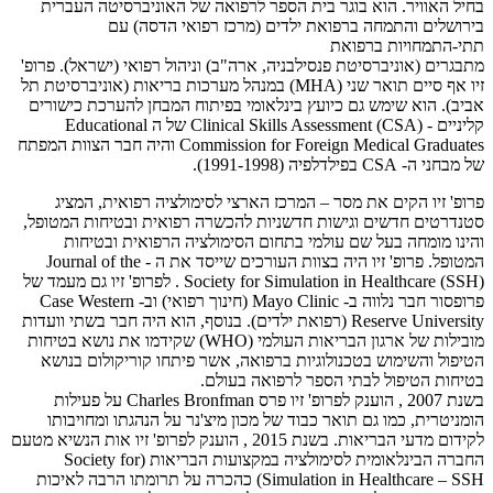
בחיל האוויר. הוא בוגר בית הספר לרפואה של האוניברסיטה העברית
בירושלים והתמחה ברפואת ילדים (מרכז רפואי הדסה) עם
תתי-התמחויות ברפואת
מתבגרים (אוניברסיטת פנסילבניה, ארה"ב) וניהול רפואי (ישראל). פרופ'
זיו אף סיים תואר שני (MHA) במנהל מערכות בריאות (אוניברסיטת תל
אביב). הוא שימש גם כיועץ בינלאומי בפיתוח המבחן להערכת כישורים
קליניים - Clinical Skills Assessment (CSA) של ה Educational
Commission for Foreign Medical Graduates והיה חבר הצוות המפתח
של מבחני ה- CSA בפילדלפיה (1991-1998).
פרופ' זיו הקים את מסר – המרכז הארצי לסימולציה רפואית, המציג
סטנדרטים חדשים וגישות חדשניות להכשרה רפואית ובטיחות המטופל,
והינו מומחה בעל שם עולמי בתחום הסימולציה הרפואית ובטיחות
המטופל. פרופ' זיו היה בצוות העורכים שייסד את ה - Journal of the
Society for Simulation in Healthcare (SSH) . לפרופ' זיו גם מעמד של
פרופסור חבר נלווה ב- Mayo Clinic (חינוך רפואי) וב- Case Western
Reserve University (רפואת ילדים). בנוסף, הוא היה חבר בשתי וועדות
מובילות של ארגון הבריאות העולמי (WHO) שקידמו את נושא בטיחות
הטיפול והשימוש בטכנולוגיות ברפואה, אשר פיתחו קוריקולום בנושא
בטיחות הטיפול לבתי הספר לרפואה בעולם.
בשנת 2007 , הוענק לפרופ' זיו פרס Charles Bronfman על פעילות
הומניטרית, כמו גם תואר כבוד של מכון מיצ'נר על הנהגתו ומחויבותו
לקידום מדעי הבריאות. בשנת 2015 , הוענק לפרופ' זיו אות הנשיא מטעם
החברה הבינלאומית לסימולציה במקצועות הבריאות (Society for
Simulation in Healthcare – SSH) כהכרה על תרומתו הרבה לאיכות