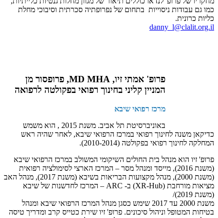
מחקריו של פרופ' לנדאו כוללים תיאור של מגוון מחלות גנטיות כלייתיות,
כמו גם עבודות ניסוייות בתחום של נפרופתיה סכרתית וסיבוכי מחלת
כליות כרונית.
danny_l@clalit.org.il
פרופ' אמתי זיו, MD MHA, פרופסור מן
המניין קליני בחינוך רפואי בפקולטה לרפואה
מרכז רפואי שיבא
באוניברסיטת תל אביב. משנת 2015 , הוא משמש
כדיקאן משנה לחינוך רפואי במרכז הרפואי שיבא, לאחר שהיה ראש
המחלקה לחינוך רפואי בפקולטה (2010-2014).
פרופ' זיו הוא מנהל בית החולים השיקומי המשולב במרכז הרפואי שיבא
(משנת 2016), מייסד ומנהל מסר – המרכז הארצי לסימולציה רפואית
(משנת 2000), מנהל מקצועות הבריאות בשיבא (משנת 2017), מנהל האב
מציאות מורחבת (XR-Hub) ב- ARC – המרכז לחדשנות של שיבא
(משנת 2019)/
משנת 2000 עד 2017 שימש כסגן מנהל המרכז הרפואי שיבא ומנהל
בטיחות המטופל וניהול סיכונים. פרופ' זיו שירת כטייס קרב ומדריך טיסה