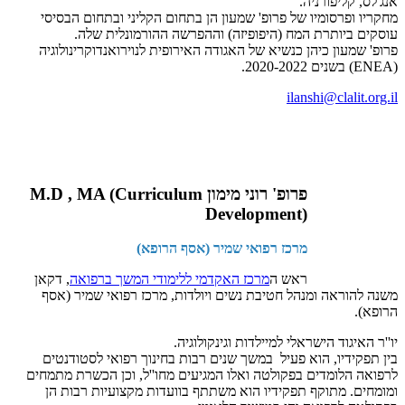
אנג'לס, קליפורניה.
מחקריו ופרסומיו של פרופ' שמעון הן בתחום הקליני ובתחום הבסיסי
עוסקים ביותרת המח (היפופיזה) וההפרשה ההורמונלית שלה.
פרופ' שמעון כיהן כנשיא של האגודה האירופית לנוירואנדוקרינולוגיה
(ENEA) בשנים 2020-2022.
ilanshi@clalit.org.il
פרופ' רוני מימון M.D , MA (Curriculum
Development)
מרכז רפואי שמיר (אסף הרופא)
ראש ה
מרכז האקדמי ללימודי המשך ברפואה
, דקאן
משנה להוראה ומנהל חטיבת נשים ויולדות, מרכז רפואי שמיר (אסף
הרופא).
יו''ר האיגוד הישראלי למיילדות וגינקולוגיה.
בין תפקידיו, הוא פעיל במשך שנים רבות בחינוך רפואי לסטודנטים
לרפואה הלומדים בפקולטה ואלו המגיעים מחו''ל, וכן הכשרת מתמחים
ומומחים. מתוקף תפקידיו הוא משתתף בוועדות מקצועיות רבות הן