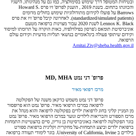
ובטיחות המטופל דרך שימוש בסימולציה, כמו גם על מנהיגותו, הישגיו
והכוונתו בתחום. בשנת 2019 , הוענק לפרופ' זיו פרס Howard S.
Barrows על פועלו לקידום מתודולוגיות שימוש בחולים מדומים
(standardized/simulated patients). לאחרונה קיבל פרופ' זיו את פרס
Lennox K. Black לשנת 2020 עבור מצוינות ברפואה מטעם
אוניברסיטת תומאס ג'פרסון בפילדלפיה, כאות הוקרה על תרומתו למיסוד
וקידום שיתופי פעולה בינלאומיים בנושאי תגליות מדעיות וקידום עולם
הרפואה.
Amitai.Ziv@sheba.health.gov.il
פרופ' דני נמט MD, MHA
מרכז רפואי מאיר
פרופ' דני נמט משמש כדקאן משנה של הפקולטה
לרפואה במרכז הרפואי מאיר. פרופ' נמט הוא פרופסור
מן המניין קליני בחוג לרפואת ילדים בפקולטה לרפואה והוא מנהל את
מרכז הספורט והבריאות לילדים ונוער במרכז הרפואי מאיר. פרופ' נמט
בוגר הפקולטה לרפואה באוניברסיטת בן גוריון, סיים בהצטיינות התמחות
ברפואת ילדים וביצע התמחות-על מחקרית וקלינית ברפואת ספורט
בילדים ב University of California, Irvine. בוגר לימודי תעודה ברפואה