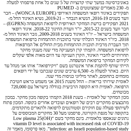
באוניברסיטה במשך שתי קדנציות של 5 שנים כל אחת פרסמתי למעלה
מ- 230 מאמרים שמצוטטים ב- PUMED
תפקידים באיגוד רופאי המשפחה האירופי (WONCA EUROPE) – חבר
וועד בשנים 2016-19, הנשיא הנבחר – 2019-21, נשיא האיגוד החל מ-
2021 תפקידים ברשת המחקר האירופית לרפואת המשפחה (EGPRN) –
חבר וועד בשנים 2015-22, יו"ר וועדת החינוך 2018-22. איגוד רופאי
המשפחה בישראל – יו"ר האיגוד בשנים 2009-2018, גזבר האיגוד החל מ-
2018. כיו"ר האיגוד הובלתי שינוי בתוכנית ההתמחות ברפואת המשפחה
תוך העברת מרבית תוכנית ההתמחות מבית החולים אל המרפאות
לרפואת המשפחה. הקמתי קרן המעניקה מדי שנה מענקי מחקר
תחרותיים לחברי האיגוד, הקרן העניקה עד היום מאות אלפי שקלים
לקידום המחקר ברפואת המשפחה.
הייתי שותף להקמת אתר אינטרנט בשם "ויקירפואה" אותו אני מנהל עד
היום. באתר למעלה מ- 6,500 ערכים שונים שנכתבו על ידי רופאים
מומחים בתחומם, לאתר מיליוני כניסות מדי שנה.
לאומית שירותי בריאות – החל משנת 2015 אני משמש כראש חטיבת
הרפואה. לאומית היא הקופה הרביעית בגודלה בישראל עם 720,000
מבוטחים.
מכון המחקר של לאומית - בשנת 2018 הקמתי בקופה מכון מחקר. במכון
מתבצעים מחקרים רבים של רופאים ועובדים אחרים בקופה. המכון פתוח
לשיתופי פעולה עם חוקירם וסטודנטים לרפואה ולתארים מתקדמים.
בתקופה של מגפת הקורונה, פרסמנו מעל 30 מחקרים המבוססים על
נתונים שנאספו בלאומית. בינם מחקר בשם “Low plasma 25(OH)
vitamin D level is associated with increased risk of COVID-19
infection: an Israeli population-based study”. מאז פרסומו, מאמר זה