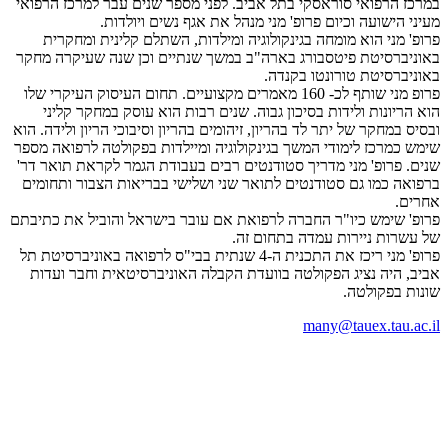
במרכז הרפואי סוראסקי בתל אביב. לפני מספר שנים עבר למרכז הרפואי
מעיני הישועה וכיום פרופ' מני מנהל את אגף נשים ויולדות.
פרופ' מני הוא מומחה בגינקולוגיה ומילדות, השתלם קלינית ומחקרית
באוניברסיטת פיטסבורג בארה"ב במשך שנתיים וכן שנה שעיקרה מחקר
באוניברסיטת טורונטו בקנדה.
פרופ מני שותף לכ- 160 מאמרים מקצועיים. תחום העיסוק העיקרי שלו
הוא הריונות ולידות בסיכון גבוה. שנים רבות הוא עוסק במחקר קליני
ובסיס במחקר של יתר לד בהריון, זיהומים בהריון וסיבוכי הריון ולידה. הוא
שימש כמרכז לימודי המשך בגינקולוגיה ומיילדות בפקולטה לרפואה מספר
שנים. פרופ' מני מדריך סטודנטים רבים בעבודת הגמר לקראת תואר דר'
ברפואה כמו גם סטודנטים לתואר שני ושלישי בבריאות הצבור ותחומים
אחרים.
פרופ' שימש כיו"ר החברה לרפואת אם עובר בישראל והוביל את כתיבתם
של עשרות ניירות עמדה בתחום זה.
פרופ' מני ריכז את התכנית ה-4 שנתית בבי"ס לרפואה באוניברסיטת תל
אביב, היה נציג הפקולטה בוועדת הקבלה האוניברסיטאית וחבר ועדות
שונות בפקולטה.
many@tauex.tau.ac.il