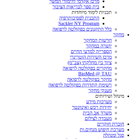
מרכז אקדמי ללימודי המשך
בית ספר לבריאות הציבור
תכניות לימוד מיוחדות
התכנית לפסיכותרפיה
Sackler NY Program
כלל התקנונים בפקולטה לרפואה
מחקר
חדשות המחקר
יושרה במחקר
הספרייה למדעי החיים
מרכז השירות הוטרינרי
ציוד בין מחלקתי (צב"מ)
מחקרים בפקולטה לרפואה
BioMed @ TAU
מחקר בפקולטה לרפואה
רשימת קתדרות בפקולטה לרפואה
מענקי מחקר
מינהל ושירותים
מערכות מידע
יחידות רכש ואינוונטר
משרד אב הבית
מעבדה לצילום
חוברת חוקרים
מערכת חיפוש מנחים.ות
סגל ומנהלה