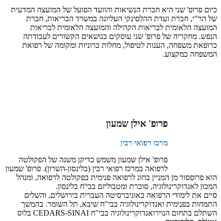
כיום פרופ' שני היא חברת הנשיאות והוועד הפועל של המועצה המדעית
של הר"י, חברת ועדת ההלסינקי העליונה במשרד הבריאות, חברת
המועצה הלאומית לבריאות הקהילה והמועצה הלאומית לבריאות
הנפש. מחקריה של פרופ' שני עוסקים בנושאים הקשורים לעבודתה
כרופאת משפחה, הענות לטיפול, מחלות כרוניות ומקומה של רפואת
המשפחה כמקצוע.
פרופ' אילן שמעון
מרכז רפואי רבין
פרופ' אילן שמעון משמש כדיקן משנה של הפקולטה
לרפואה במרכז רפואי רבין (בלינסון-השרון). פרופ' שמעון
הוא פרופסור מן המניין בחוג לרפואה פנימית בפקולטה לרפואה, ומנהל
המכון לאנדוקרינולוגיה, סוכרת ומטבוליזם בבי'ח בלינסון.
סיים את לימודי הרפואה באוניברסיטה העברית בירושלים, והשלים
התמחות בפנימית ואנדוקרינולוגיה בבי"ח שיבא, תל השומר. בהמשך
השתלם בתחום הנוירואנדוקרינולוגיה בבי"ח CEDARS-SINAI בלוס