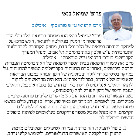
פרופ' שמואל בנאי
מרכז הרפואי ע"ש סוראסקי – איכילוב
פרופ' שמואל בנאי הוא מומחה ברפואת הלב וכלי הדם,
פרופסור מן המניין בפקולטה לרפואה, ראש מרכז-על
למחקר והנדסה רפואית של הלב וכלי הדם, מחזיק הקתדרה לקרדיולוגיה
התערבותית ע"ש וולטון באוניברסיטת תל אביב, ומנהל המערך
הקרדיולוגי במרכז הרפואי ע"ש סוראסקי – איכילוב.
סיים את לימודי הרפואה בבית הספר לרפואה של האוניברסיטה העברית
והדסה בירושלים, ואחרי סיום התמחות בקרדיולוגיה המשיך להתמחות-על
במחקר בסיסי בקרדיולוגיה ובביולוגיה של דופן העורק במכוני הבריאות
הלאומיים של ארה"ב, במרילנד ארה"ב. הוא היה מהראשונים לחקור
ולתאר תהליכי אנגיוגנזיס (גדילת כלי דם חדשים) בלב האיסכמי, ותהליכי
תגובה וריפוי של דופן העורק לנזק (רסטנוזיס).
בשני העשורים האחרונים הוא הוביל 3 מחקרים קליניים פרוספקטיביים,
מבוקרים, בין לאומיים, רב מרכזיים באירופה, ארה"ב וקנדה, כולם בנושא
פיתוח טיפול רפואי חדש בחולים עם תעוקת חזה עמידה לטיפולים
הקיימים. הוא מנהל ומוביל מספר פרויקטים בינלאומיים לפיתוח טיפולים
חדשים במחלות לב:
טיפול לתעוקת חזה כרונית עמידה לטיפולים המקובלים מרמת
הרעיון ועד לקבלת האישורים הרגולטוריים, ולשימוש קליני נרחב,