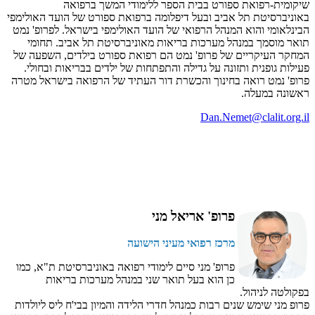
שיקומית-רפואת ספורט בבית הספר ללימודי המשך ברפואה
באוניברסיטת תל אביב ובעל דיפלומה ברפואת ספורט של הועד האולימפי
הבינלאומי והוא המנהל הרפואי של הועד האולימפי בישראל. לפרופ' נמט
תואר מוסמך במנהל מערכות בריאות מאוניברסיטת תל אביב. תחומי
המחקר העיקריים של פרופ' נמט הם רפואת ספורט בילדים, השפעה של
פעילות גופנית ותזונה על גדילה והתפתחות של ילדים בבריאות ובחולי.
פרופ' נמט רואה בחינוך והכשרת דור העתיד של הרפואה בישראל מטרה
ראשונה במעלה.
Dan.Nemet@clalit.org.il
פרופ' אריאל מני
מרכז רפואי מעיני הישועה
פרופ' מני סיים לימודי רפואה באוניברסיטת ת"א, כמו
כן הוא בעל תואר שני במנהל מערכות בריאות
בפקולטה לניהול.
פרופ מני שימש שנים רבות כמנהל חדרי הלידה והמיון בבי'ח ליס ליולדות