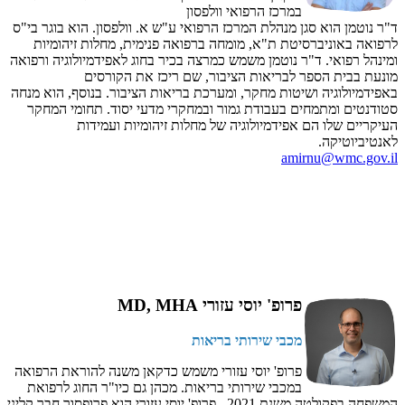
במרכז הרפואי וולפסון
ד"ר נוטמן הוא סגן מנהלת המרכז הרפואי ע"ש א. וולפסון. הוא בוגר בי"ס
לרפואה באוניברסיטת ת"א, מומחה ברפואה פנימית, מחלות זיהומיות
ומינהל רפואי. ד"ר נוטמן משמש כמרצה בכיר בחוג לאפידמיולוגיה ורפואה
מונעת בבית הספר לבריאות הציבור, שם ריכז את הקורסים
באפידמיולוגיה ושיטות מחקר, ומערכת בריאות הציבור. בנוסף, הוא מנחה
סטודנטים ומתמחים בעבודת גמור ובמחקרי מדעי יסוד. תחומי המחקר
העיקריים שלו הם אפידמיולוגיה של מחלות זיהומיות ועמידות
לאנטיביוטיקה.
amirnu@wmc.gov.il
פרופ' יוסי עזורי MD, MHA
מכבי שירותי בריאות
פרופ' יוסי עזורי משמש כדקאן משנה להוראת הרפואה
במכבי שירותי בריאות. מכהן גם כיו"ר החוג לרפואת
המשפחה בפקולטה משנת 2021. פרופ' יוסי עזורי הוא פרופסור חבר קליני