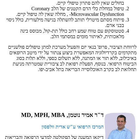
בחולים שאין להם פתרון טיפולי קיים.
טיפול במחלת כלי הדם הקטנים של הלב Coronary
Microvascular Dysfunction- , מחלה שאין לה טיפול קיים.
פיתוח מסתם מיטרלי תותב להשתלה בגישה מילעורית, כולל ניסוי
בבני אדם.
סטטוסקופ עם טווח שמע רחב כולל תת-קול, מבוסס בינה
מלאכותית, לאיתור מומים במסתמי הלב.
לרווחת הציבור, פרופ' בנאי יזם והפעיל מערכת למתן טיפולים פולשניים
מתקדמים בקרדיולוגיה המאפשרת ביצוע צנתור על ידי מיטב הרופאים
באיכילוב, ללא תור או המתנה, ללא תשלום כספי, וללא תלות בסוג
הביטוח הרפואי. בנוסף, הפעלת רפואת לב ציבורית שמטרתה מניעת
תחלואת לב בקרב האוכלוסייה הבריאה בתל אביב-יפו.
ד"ר אמיר נוטמן, MD, MPH, MBA
המרכז הרפואי ע"ש אדית וולפסון
דיקאן המשנה של הפקולטה למדעי הרפואה והבריאות