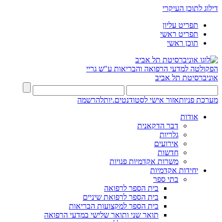
דילוג לתוכן העיקרי
תפריט עליון
תפריט ראשי
תוכן ראשי
הפקולטה למדעי הרפואה והבריאות ע"ש גריי
אוניברסיטת תל אביב
מערכת פניות
אזור אישי לסטודנטים.יות
להרשמה
אודות
דבר הדקאנית
גלריות
אירועים
חדשות
משרות אקדמיות פנויות
יחידות אקדמיות
בתי ספר
בית הספר לרפואה
בית הספר לרפואת שיניים
בית הספר למקצועות הבריאות
תואר שני ותואר שלישי במדעי הרפואה