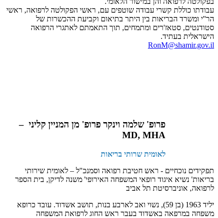
בפקולטה לרפואה והן במישור הלאומי.
עבודתו כוללת קשרי עבודה שוטפים עם, ראשי הפקולטה לרפואה, ראשי
הר''י ומשרד הבריאות בין היתר בתיאום וקביעת ההכשרות של
סטודנטים, סטאז'רים ומתמחים, תוך התאמתם לאתגרי הרפואה
הישראלית בעתיד.
RonM@shamir.gov.il
פרופ' שלמה וינקר פרופ' מן המניין קליני –
MD, MHA
לאומית שרותי בריאות
תפקידים נוכחיים - ראש חטיבת רפואה וסמנכ"ל – לאומית שירותי
בריאות' נשיא איגוד רופאי המשפחה האירופי' משנה לדיקן, בית הספר
לרפואה, אוניברסיטת תל אביב
יליד 1963 (בן 59), נשוי ואב לארבע בנות, תושב אשדוד. עובד כרופא
משפחה במרפאה באשדוד בעבר ראש החוג לרפואת המשפחה