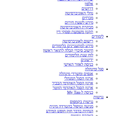
אלפון
דרושים
נהלי האוניברסיטה
מכרזים
מידע לשעת חירום
מבקרת האוניברסיטה
תקנון משמעת ופסקי דין
לימודים
רישום לאוניברסיטה
מידע למתעניינים בלימודים
חישוב סיכויי קבלה לתואר ראשון
לוח שנת הלימודים
ידיעונים
כניסה לאזור האישי
סגל ומינהלה
אגפים ומשרדי מינהלה
ארגון הסגל המנהלי
ארגון הסגל האקדמי הבכיר
ארגון הסגל האקדמי הזוטר
כניסה ל-My Tau
נגישות
נגישות בקמפוס
מניעה וטיפול בהטרדה מינית
הנחיות בדבר חוק חופש המידע
הצהרת נגישות