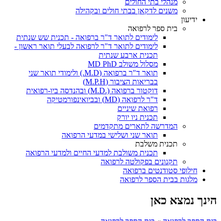
מנהלי בתי החולים
משנים לדקאן בבתי חולים ובקהילה
ידיעון
בית ספר לרפואה
לימודים לתואר ד"ר ברפואה - תכנית שש שנתית
לימודים לתואר ד"ר לרפואה לבעלי תואר ראשון -
תכנית ארבע שנתית
מסלול משולב MD PhD
תואר ד"ר ברפואה (M.D.) ולימודי תואר שני
בבריאות הציבור (M.P.H)
דוקטור ברפואה (.M.D) ובהנדסה ביו-רפואית
ד"ר לרפואה (MD) ובביואינפורמטיקה
רפואת שיניים
תכנית ניו יורק
המדרשה לתארים מתקדמים
תואר שני ושלישי במדעי הרפואה
תכנית משלבת
תכנית משולבת למדעי החיים ולמדעי הרפואה
תקנונים בפקולטה לרפואה
חילופי סטודנטים ברפואה
מלגות בבית הספר לרפואה
הינך נמצא כאן