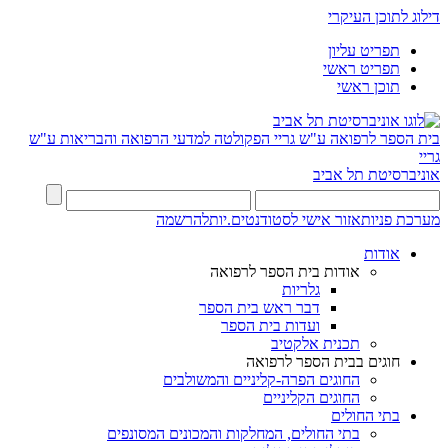
דילוג לתוכן העיקרי
תפריט עליון
תפריט ראשי
תוכן ראשי
בית הספר לרפואה ע"ש גריי
הפקולטה למדעי הרפואה והבריאות ע"ש
גריי
אוניברסיטת תל אביב
מערכת פניות
אזור אישי לסטודנטים.יות
להרשמה
אודות
אודות בית הספר לרפואה
גלריות
דבר ראש בית הספר
ועדות בית הספר
תכנית אלקטיב
חוגים בבית הספר לרפואה
החוגים הפרה-קליניים והמשולבים
החוגים הקליניים
בתי החולים
בתי החולים, המחלקות והמכונים המסונפים