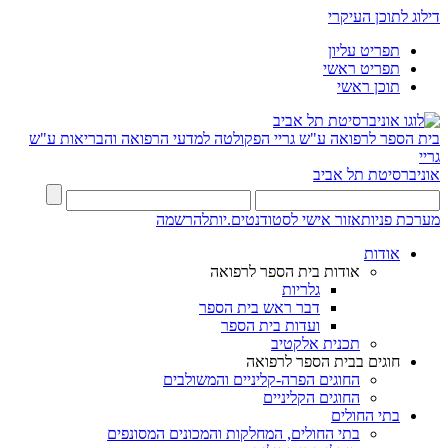
דילוג לתוכן העיקרי
תפריט עליון
תפריט ראשי
תוכן ראשי
בית הספר לרפואה ע"ש גריי
הפקולטה למדעי הרפואה והבריאות ע"ש
גריי
אוניברסיטת תל אביב
מערכת פניות
אזור אישי לסטודנטים.יות
להרשמה
אודות
אודות בית הספר לרפואה
גלריות
דבר ראש בית הספר
ועדות בית הספר
תכנית אלקטיב
חוגים בבית הספר לרפואה
החוגים הפרה-קליניים והמשולבים
החוגים הקליניים
בתי החולים
בתי החולים, המחלקות והמכונים המסונפים