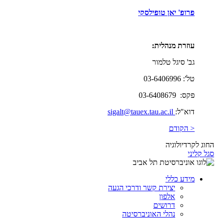
פרופ' יאן טופילסקי
עוזרת מנהלית:
גב' סיגל טלמור
טל': 03-6406996
פקס: 03-6408679
דוא"ל:
sigalt@tauex.tau.ac.il
< הקודם
החוג לקרדיולוגיה
סגל קליני
מידע כללי
יצירת קשר ודרכי הגעה
אלפון
דרושים
נהלי האוניברסיטה