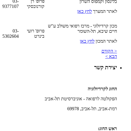
פרופ' רן
03-
בלינסון וקמפוס השרון
קורנובסקי
9377107
לאתר המערך
לחץ כאן
מכון קרדיולוגי - מרכז רפואי משולב ע"ש
פרופ' רועי
03-
חיים שיבא, תל-השומר
בינרט
5302604
לאתר המכון
לחץ כאן
< הקודם
הבא >
יצירת קשר
החוג לקרדיולוגיה
הפקולטה לרפואה - אוניברסיטת תל-אביב
רמת-אביב, תל-אביב, 69978
ראש החוג: