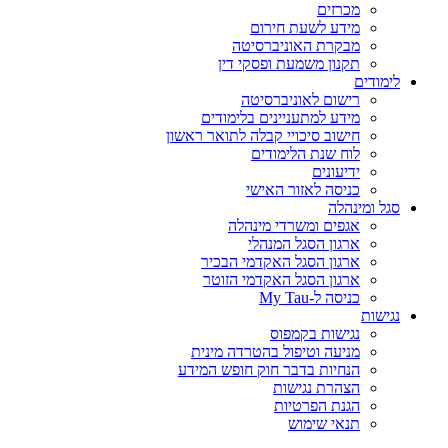
מכרזים
מידע לשעת חירום
מבקרת האוניברסיטה
תקנון משמעת ופסקי דין
לימודים
רישום לאוניברסיטה
מידע למתעניינים בלימודים
חישוב סיכויי קבלה לתואר ראשון
לוח שנת הלימודים
ידיעונים
כניסה לאזור האישי
סגל ומינהלה
אגפים ומשרדי מינהלה
ארגון הסגל המנהלי
ארגון הסגל האקדמי הבכיר
ארגון הסגל האקדמי הזוטר
כניסה ל-My Tau
נגישות
נגישות בקמפוס
מניעה וטיפול בהטרדה מינית
הנחיות בדבר חוק חופש המידע
הצהרת נגישות
הגנת הפרטיות
תנאי שימוש