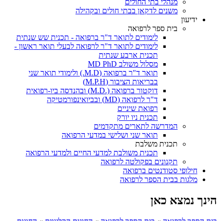
מנהלי בתי החולים
משנים לדקאן בבתי חולים ובקהילה
ידיעון
בית ספר לרפואה
לימודים לתואר ד"ר ברפואה - תכנית שש שנתית
לימודים לתואר ד"ר לרפואה לבעלי תואר ראשון -
תכנית ארבע שנתית
מסלול משולב MD PhD
תואר ד"ר ברפואה (M.D.) ולימודי תואר שני
בבריאות הציבור (M.P.H)
דוקטור ברפואה (.M.D) ובהנדסה ביו-רפואית
ד"ר לרפואה (MD) ובביואינפורמטיקה
רפואת שיניים
תכנית ניו יורק
המדרשה לתארים מתקדמים
תואר שני ושלישי במדעי הרפואה
תכנית משלבת
תכנית משולבת למדעי החיים ולמדעי הרפואה
תקנונים בפקולטה לרפואה
חילופי סטודנטים ברפואה
מלגות בבית הספר לרפואה
הינך נמצא כאן