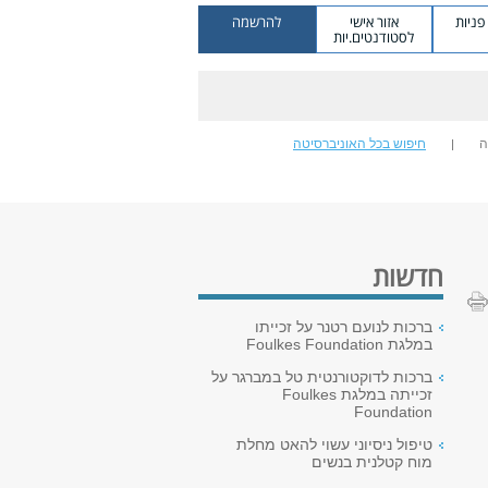
ניות
אזור אישי
להרשמה
לסטודנטים.יות
ה
חיפוש בכל האוניברסיטה
חדשות
ברכות לנועם רטנר על זכייתו
במלגת Foulkes Foundation
ברכות לדוקטורנטית טל במברגר על
זכייתה במלגת Foulkes
Foundation
טיפול ניסיוני עשוי להאט מחלת
מוח קטלנית בנשים