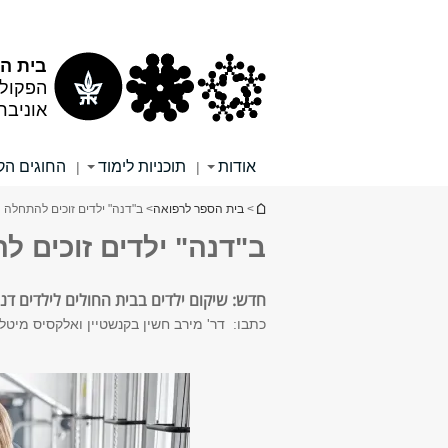
תוכן
תפריט
עליון
ראשי
בית הס
הפקולט
אוניבר
אודות
תוכניות לימוד
החוגים הקל
|
|
הינך נמצא כאן
>
בית הספר לרפואה
> ב"דנה" ילדים זוכים להתחלה 
ב"דנה" ילדים זוכים ל
חדש: שיקום ילדים בבית החולים לילדים דנ
כתבו: דר' מירב חשין בקנשטיין ואלקסיס מיט