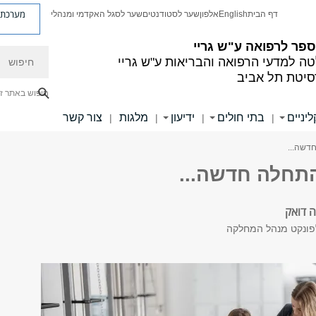
מערכת פ
דף הבית
English
אלפון
שער לסטודנטים
שער לסגל האקדמי ומנהלי
פר לרפואה ע"ש גריי
חיפוש
ה למדעי הרפואה והבריאות ע"ש גריי
סיטת תל אביב
חיפוש באתר ז
יניים
בתי חולים
ידיעון
מלגות
צור קשר
|
|
|
|
חדשה...
התחלה חדשה...
ה דואק
לפונקט מנהל המחלקה