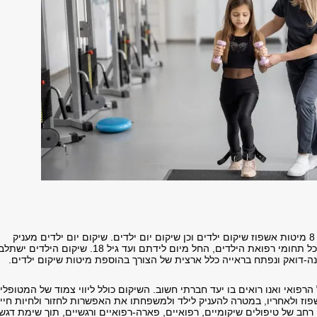
בבית החולים לילדים על שם דנה-דואק נפתחו 8 מיטות אשפוז שיקום ילדים וכן שיקום יום ילדים. שיקום יום ילדים מעניק
שירותי אבחון וטיפול רפואי מקיפים ומגוונים לכל תחומי רפואת הילדים, החל מיום לידתם ועד גיל 18. שיקום הילדים ישתל
נה-דואק ונפתח בראייה כלל ארצית של הצורך בהוספת מיטות שיקום ילדים.
רפואי ואנו רואים בו יעד חברתי חשוב. השיקום כולל ליווי צמוד של המטופלי
ז ולאחריו, במטרה להעניק לילד ולמשפחתו את האפשרות לחזור ולחיות חיי
חב של טיפולים שיקומיים, רפואיים, פארה-רפואיים ורגשיים, תוך שימת דגש