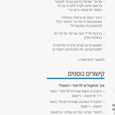
פרופ' ישראל ברבש נבחר לעמוד
בראש החוג לקרדיולוגיה בבית
הספר לרפואה ע"ש גריי
כיצד הופכים טיפול במחלה
אוטואימונית מדיכוי חיסוני כללי
להתערבות ממוקדת?
ברכות לד"ר רגב שוייגר על זכייתו
במלגת אלון
מפגש סיום קורס ערבית מדוברת
לסטודנטים.יות ולצוותים רפואיים
למאגר החדשות >
קישורים נוספים
איך מתקבלים ללימודי רפואה?
ב
התכנית השש שנתית ללימודי תואר
ד"ר לרפואה - רישום
התכנית הארבע שנתית לבעלי תואר
ם
ראשון - רישום
ם
לימודי מדעי החיים ומדעי הרפואה