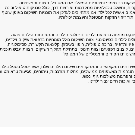
יקום רב מימדי וחיבוריות המשלב את המטופל, הצוות והמשפחה.
רית, ותשלב טכנולוגיות מתקדמות ופורצות דרך, כולל טכניקות טיפול ובינה
ים אישית לכל ילד. אנו מתחייבים לעדכן את תוכניות השיקום באופן שוטף
ך זיהוי חוזקות המטופל והעצמת יכולותיו.
נקט מומחה ברפואת ילדים, נוירולוגית ילדים והתפתחות הילד ורפואה
לים לילדים בסינסינטי. צוות השיקום כולל מומחיות ברפואת שיקום וילדים,
זיותרפיה, בריכה טיפולית, ריפוי בעיסוק, קלינאות תקשורת, פסיכולוגיה,
ם, ליצנים רפואיים וצוות חינוכי. בתחילת תהליך השיקום, הצוות יגבש תוכנית
השינויים הפיזיים והמנטליים של המטופל.
שירותים המקצועיים והמתקדמים שיקום הילדים שלנו, אשר יטפל בטפל בילדי
אלו הנגרמות מאשפוזים ממושכים, מחלות מורכבות, ניתוחים, פגיעות טראומטיות
ים והפרעות משולבות גוף ונפש.
ואיכות חיים עבור ילדינו.