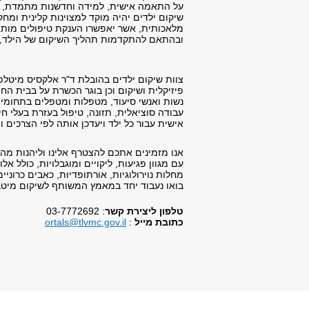
על התאמה אישית, למידה וחדשנות מתמדת, ש
שיקום ילדים יהיה מוקד למצוינות קלינית ומחק
מלאכותית, אשר יאפשרו הענקת טיפולים מותאמ
ובהתאם להתקדמות תהליך השיקום של הילד, תו
צוות שיקום ילדים בהובלת ד"ר אלקסיס מיטלפו
פיזיקלית ושיקום וכן בוגר הכשרת על בבית החו
נשות ואנשי סיעוד, מטפלות ומטפלים בתחומי פי
עבודה סוציאלית, תזונה, טיפול בעזרת בעלי חיי
אישית עבור כל ילד ויעדכן אותה לפי הצרכים ו
אנו מזמינים אתכם להצטרף אלינו וליהנות מה
עם מגוון פגיעות, ליקויים ומוגבלויות, כולל 
מחלות נוירולוגיות, אורתופדיות, כאבים כרוני
בואו נעבוד יחד במאמץ המשותף לשיקום מיטבי 
טלפון ליצירת קשר
: 03-7772692
כתובת מייל
:
ortals@tlvmc.gov.il