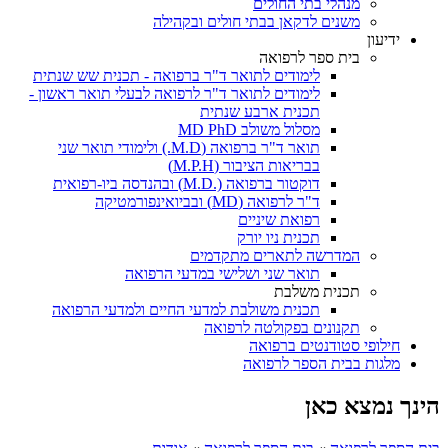
מנהלי בתי החולים
משנים לדקאן בבתי חולים ובקהילה
ידיעון
בית ספר לרפואה
לימודים לתואר ד"ר ברפואה - תכנית שש שנתית
לימודים לתואר ד"ר לרפואה לבעלי תואר ראשון -
תכנית ארבע שנתית
מסלול משולב MD PhD
תואר ד"ר ברפואה (M.D.) ולימודי תואר שני
בבריאות הציבור (M.P.H)
דוקטור ברפואה (.M.D) ובהנדסה ביו-רפואית
ד"ר לרפואה (MD) ובביואינפורמטיקה
רפואת שיניים
תכנית ניו יורק
המדרשה לתארים מתקדמים
תואר שני ושלישי במדעי הרפואה
תכנית משלבת
תכנית משולבת למדעי החיים ולמדעי הרפואה
תקנונים בפקולטה לרפואה
חילופי סטודנטים ברפואה
מלגות בבית הספר לרפואה
הינך נמצא כאן