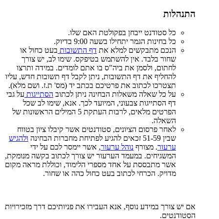
התנהלות
כל סטודנט ייבחן בפקולטת האם שלו.
כל בחינות הגמר יתחילו בשעה 9:00 בדיוק.
הנכם מתבקשים למלא את
דף התשובות
בעט כחול או
שחור בלבד. אין להשתמש בטיפקס. שימו לב, יש צורך
לחתום, ולסמן את ביה"ס בו אתם לומדים. במידה ותרצו
להחליף את דף התשובות, ניתן לקבל דף תשובות חדש, עליו
תצטרכו לכתוב את פרטיכם בכתב יד (מס' ת.ז. ושם מלא).
על כל שאלה משאלות הבחינה ניתן לכתוב
הסתייגות
על גבי
דף הסתייגות צבעוני, המיועד לכך. אנא, שימו לב שכל
הפרטים מלאים, לרבות העתקת 5 המילים הראשונות של
השאלה.
לאחר פרסום הציונים, סטודנטים אשר קיבלו ציון בטווח
שבין 51-59 זכאים להגיע לפתיחת מחברות הבחינה
ולהגיש
ערעור
.
מצורף
נוהל ערעור
, אשר יימסר לכם על ידי
המשגיחים. במעמד הערעור יש צורך לכתוב בקשה מנומקת,
אשר מתבססת על אחד מספרי הלימוד, וכוללת מראה מקום
מדויק
.
הכרחי לכתוב בעט כחול כהה או שחור.
אם יש צורך במידע נוסף, אנא העבירו את פניותיכם דרך מזכירויות
הסטודנטים.