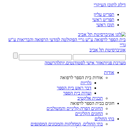
דילוג לתוכן העיקרי
תפריט עליון
תפריט ראשי
תוכן ראשי
בית הספר לרפואה ע"ש גריי
הפקולטה למדעי הרפואה והבריאות ע"ש
גריי
אוניברסיטת תל אביב
מערכת פניות
אזור אישי לסטודנטים.יות
להרשמה
אודות
אודות בית הספר לרפואה
גלריות
דבר ראש בית הספר
ועדות בית הספר
תכנית אלקטיב
חוגים בבית הספר לרפואה
החוגים הפרה-קליניים והמשולבים
החוגים הקליניים
בתי החולים
בתי החולים, המחלקות והמכונים המסונפים