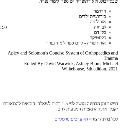
שבסילבוס, ולאורתופדיה יש ספר לימוד נפרד.
הרדמה
כירורגיית ילדים
אורולוגיה
לב חזה
150
כלי דם
פלסטיקה
אורתופדיה - קיים ספר לימוד נפרד
Apley and Solomon’s Concise System of Orthopaedics and
Trauma
Edited By David Warwick, Ashley Blom, Michael
Whitehouse, 5th edition, 2021
חישוב זמן הבחינה נעשה לפי 1.5 דקות לשאלה. הזכאים להתאמות
יקבלו את ההתאמות המגיעות להם
.
לכל בחינה יצורף
דף ערכים נורמליים.