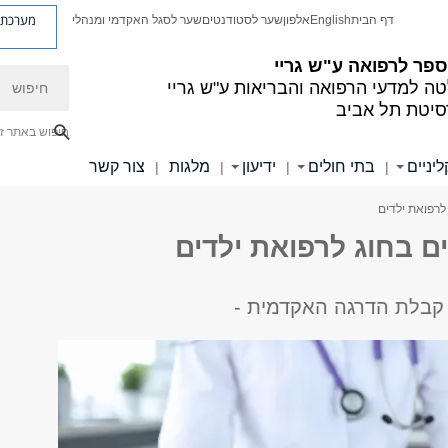
מערכת פ
דף הבית
English
אלפון
שער לסטודנטים
שער לסגל האקדמי ומנהלי
פר לרפואה ע"ש גריי
חיפוש
ה למדעי הרפואה והבריאות ע"ש גריי
סיטת תל אביב
חיפוש באתר ז
יניים
בתי חולים
ידיעון
מלגות
צור קשר
|
|
|
|
 לרפואת ילדים
ים בחוג לרפואת ילדים
 קבלת הדרגה האקדמית -