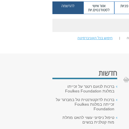
ניות
אזור אישי
להרשמה
לסטודנטים.יות
ה
חיפוש בכל האוניברסיטה
חדשות
ברכות לנועם רטנר על זכייתו
במלגת Foulkes Foundation
ברכות לדוקטורנטית טל במברגר על
זכייתה במלגת Foulkes
Foundation
טיפול ניסיוני עשוי להאט מחלת
מוח קטלנית בנשים