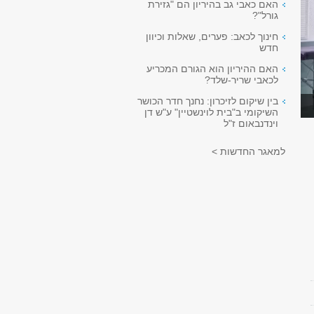
האם כאבי גב בהיריון הם "גזירת
גורל"?
חינוך לכאב: פערים, שאלות וכיוון
חדש
האם ההיריון הוא הגורם המכריע
לכאבי שריר-שלד?
בין שיקום לזיכרון: נחנך חדר הכושר
השיקומי ב"בית לוינשטיין" ע"ש דן
וינדנבאום ז"ל
למאגר החדשות >