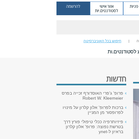
ניות
אזור אישי
להרשמה
לסטודנטים.יות
ה
חיפוש בכל האוניברסיטה
 לסטודנטים.ות
חדשות
פרופ' ג'פרי האוסדורף זכייה בפרס
Robert W. Kleemeier
ברכות לפרופ' אלון קלרון על מינויו
לפרופסור מן המניין
פיזיותרפיה ככלי טיפולי פורץ דרך
בטרשת נפוצה: פרופ' אלון קלרון
בראיון ל-ynet