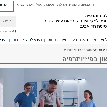
מערכת פ
דף הבית
English
אלפון
שער לסטודנטים
שער לסגל האקדמי ומנהלי
פיזיותרפיה
חיפוש
פר למקצועות הבריאות ע"ש שטייר
סיטת תל אביב
חיפוש באתר ז
 אקדמי
סגל מנהלי
ועדות החוג
מידע למועמדים.ות
מידע
|
|
|
|
פיזיותרפיה
> תואר ראשון בפיזיותרפיה
ן בפיזיותרפיה