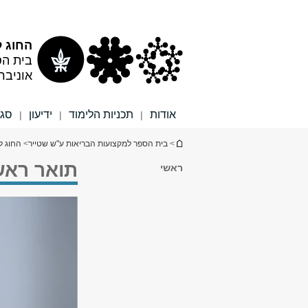
תוכן
תפריט
עליון
ראשי
החוג ל
בית הס
אוניבר
אודות
תכניות הלימוד
ידיעון
סגל
|
|
|
הינך נמצא כאן
>
בית הספר למקצועות הבריאות ע"ש שטייר
>
החוג ל
תואר ראשו
ראשי