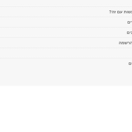
ות עם זה?
ים
ים
הרשמה
ם