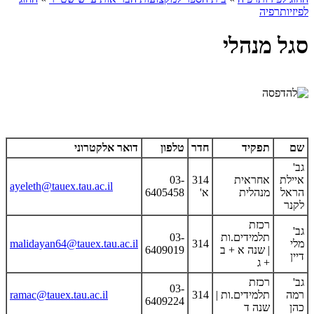
לפיזיותרפיה
סגל מנהלי
שם
תפקיד
חדר
טלפון
דואר אלקטרוני
גב'
איילת
אחראית
314
03-
ayeleth@tauex.tau.ac.il
הראל
מנהלית
א'
6405458
לקנר
רכזת
גב'
תלמידים.ות
03-
מלי
314
malidayan64@tauex.tau.ac.il
| שנה א + ב
6409019
דיין
+ ג
גב'
רכזת
03-
רמה
תלמידים.ות |
314
ramac@tauex.tau.ac.il
6409224
כהן
שנה ד