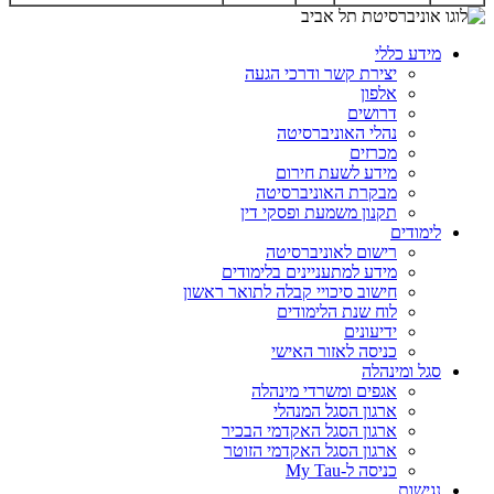
מידע כללי
יצירת קשר ודרכי הגעה
אלפון
דרושים
נהלי האוניברסיטה
מכרזים
מידע לשעת חירום
מבקרת האוניברסיטה
תקנון משמעת ופסקי דין
לימודים
רישום לאוניברסיטה
מידע למתעניינים בלימודים
חישוב סיכויי קבלה לתואר ראשון
לוח שנת הלימודים
ידיעונים
כניסה לאזור האישי
סגל ומינהלה
אגפים ומשרדי מינהלה
ארגון הסגל המנהלי
ארגון הסגל האקדמי הבכיר
ארגון הסגל האקדמי הזוטר
כניסה ל-My Tau
נגישות