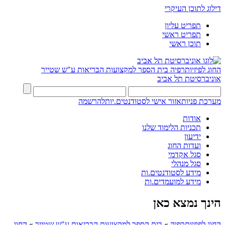
דילוג לתוכן העיקרי
תפריט עליון
תפריט ראשי
תוכן ראשי
החוג לפיזיותרפיה
בית הספר למקצועות הבריאות ע"ש שטייר
אוניברסיטת תל אביב
מערכת פניות
אזור אישי לסטודנטים.יות
להרשמה
אודות
תכניות הלימוד שלנו
ידיעון
ועדות החוג
סגל אקדמי
סגל מנהלי
מידע לסטודנטים.ות
מידע למועמדים.ות
הינך נמצא כאן
החוג לפיזיותרפיה
»
בית הספר למקצועות הבריאות ע"ש שטייר
»
החוג