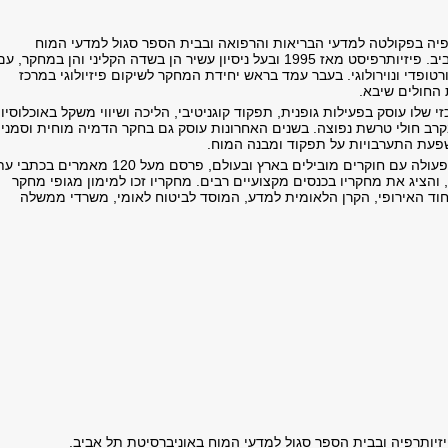
פיה בפקולטה למדעי הבריאות והרפואה ובבית הספר סגול למדעי המוח
באוניברסיטת תל אביב. פיזיותרפיסט מאז 1995 ובעל ניסיון עשיר הן בשדה הקליני והן במחקר, ע
טופדי ונוירולוגי. בעבר עמד בראש יחידת המחקר לשיקום פיזיולוגי במרכז
החולים שיבא.
שלו עוסק בפעילות גופנית, תפקוד קוגניטיבי, הליכה ושיווי משקל באוכלוסיו
 בקרב חולי טרשת נפוצה. בשנים האחרונות עוסק גם בחקר הדמיה מוחית וסמני
שפעת התערבויות על תפקוד ומבנה המוח.
פרופ' קלרון משתף פעולה עם חוקרים מובילים בארץ ובעולם, פרסם מעל 120 מאמרים בכתבי
 והציג את מחקריו בכנסים מקצועיים רבים. מחקריו זכו למימון מגופי מחקר
חוד האירופי, הקרן הלאומית למדע, המוסד לביטוח לאומי, משרדי ממשלה
יזיותרפיה ובבית הספר סגול למדעי המוח באוניברסיטת תל אביב.