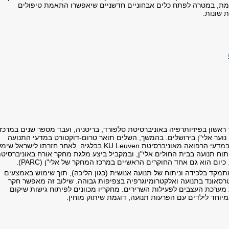
מת, במטרה לפתח כלים אבחוניים חדשניים שיאפשרו התאמת טיפולים
 שונות.
ראשון בפיזיותרפיה באוניברסיטת סלפורד, בריטניה, ועבד מספר שנים במרכז
 נוער אלי"ן בירושלים. בהמשך, השלים תואר טרום-דוקטורט במדעי התנועה
האנושית ודוקטורט במדעי הרפואה מאוניברסיטת KU Leuven בבלגיה. לאחר חזרתו לישראל ש
וח תנועה בבית החולים אלי"ן, ובמקביל ביצע מלגת מחקר אורח באוניברסיט
מקד בלכידה וניתוח של תנועה אנושית (כגון הליכה), תוך שימוש באמצעים
סאונד בתנועה ואלקטרומיוגרפיה בצפיפות גבוהה. שילוב זה מאפשר חקר
 מערכת העצבים לפעילות השרירים. מחקריו מכוונים לפיתוח גישות שיקום
יוחד לילדים עם הפרעות תנועה, דוגמת שיתוק מוחין.