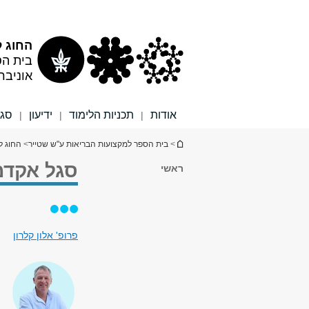
תוכן
תפריט
עליון
ראשי
החוג ל
בית הס
אוניבר
אודות
תכניות הלימוד
ידיעון
סגל
|
|
|
הינך נמצא כאן
>
בית הספר למקצועות הבריאות ע"ש שטייר
>
החוג ל
סגל אקדמי
ראשי
פרופ' אלון קלרון