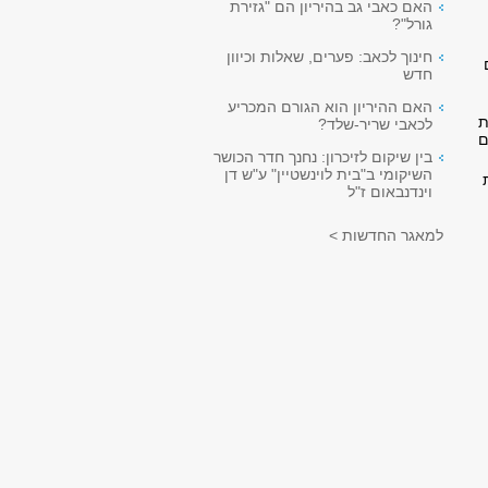
האם כאבי גב בהיריון הם "גזירת
גורל"?
חינוך לכאב: פערים, שאלות וכיוון
ם
חדש
האם ההיריון הוא הגורם המכריע
ת
לכאבי שריר-שלד?
ם
בין שיקום לזיכרון: נחנך חדר הכושר
השיקומי ב"בית לוינשטיין" ע"ש דן
 עת
וינדנבאום ז"ל
למאגר החדשות >