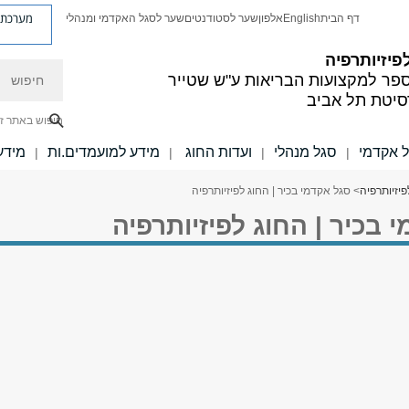
מערכת פ
דף הבית
English
אלפון
שער לסטודנטים
שער לסגל האקדמי ומנהלי
פיזיותרפיה
חיפוש
פר למקצועות הבריאות ע"ש שטייר
סיטת תל אביב
חיפוש באתר ז
 אקדמי
סגל מנהלי
ועדות החוג
מידע למועמדים.ות
מידע
|
|
|
|
פיזיותרפיה
> סגל אקדמי בכיר | החוג לפיזיותרפיה
 בכיר | החוג לפיזיותרפיה