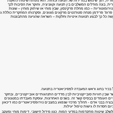
ורית, תוך שימוש במדידות של תנועה וכוחות. הוא מפתח שיטות להאצת
ית, בונה מודלים המשלבים בין תנועה וקוגניציה, וחוקר את הסיבות לכך
ירומוטוריות – כמו מחלת פרקינסון, שבץ מוחי או שיתוק מוחין – שונות
פרופ’ פרידמן מנחה סטודנטים מרקעים מגוונים, וסקרנותו המחקרית כוללת ג
שה כל כך לבצע תנועות איטיות וחלקות – השראה שהגיעה מהתבוננות
 בכיר בחוג וראש המעבדה לפסיכיאטריה בתנועה.
בין חוויות סובייקטיביות לבין מדדים התנהגותיים אובייקטיביים, ובחקר
גיים העומדים בבסיס קשר זה. בשנים האחרונות, עוסקת מעבדתו במנגנונים
ציה בבני אדם - תהליך מרכזי שנפגע במצבים נוירופסיכיאטריים כמו דיכאון
יום חסרות לו גישות טיפול יעילות.
לב שיטות מתקדמות במדעי המוח, כגון מידול חישובי, דימות מוחי ומעקב