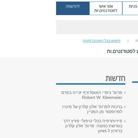
ניות
אזור אישי
להרשמה
לסטודנטים.יות
ה
חיפוש בכל האוניברסיטה
 לסטודנטים.ות
חדשות
פרופ' ג'פרי האוסדורף זכייה בפרס
Robert W. Kleemeier
ברכות לפרופ' אלון קלרון על מינויו
לפרופסור מן המניין
פיזיותרפיה ככלי טיפולי פורץ דרך
בטרשת נפוצה: פרופ' אלון קלרון
בראיון ל-ynet