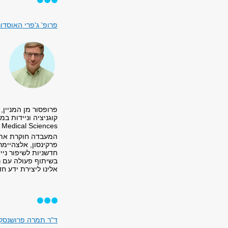
פרופ' ג'פרי האוסדו
פרופסור מן המניין,
Medical Sciences ו-Journal of NeuroEngineering and Rehabilitation.
המעבדה חוקרת את הק
פרקינסון, אלצהיימ
חדשניות לשיפור ניי
בשיתוף פעולה עם ר
אלינו ליצירת ידע ח
ד"ר תמרה פרושנסקי