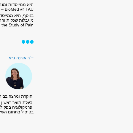
BioMed @ TAU – מרכז המחקר הביו-רפואי של האוניברסיטה.
בנוסף, היא ממייסדו
 the Study of Pain).
ד"ר א
ורנה גרא
חוקרת ומרצה בביה"
בעלת תואר ראשון וש
ופרמקולוגיה בפקולט
בטיפול בתחום השיקו