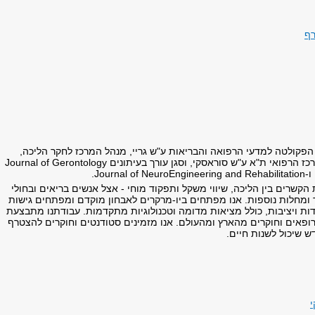
רף
 הפקולטה למדעי הרפואה והבריאות ע"ש גריי, מנהל המרכז לחקר הליכה,
קוגניציה וניידות במרכז הרפואי ת"א ע"ש סוראסקי, וסגן עורך בעיתונים Journal of Gerontology
שרים בין הליכה, שיווי משקל ותפקוד מוחי - אצל אנשים בריאים ובחולי
ר ומחלות נוספות. אנו מפתחים ביו-מרקרים לאבחון מוקדם ומפתחים גישות
דות ויציבות, כולל מציאות מדומה וטכנולוגיות מתקדמות. עבודתנו מתבצעת
ופאים וחוקרים מהארץ ומהעולם. אנו מזמינים סטודנטים וחוקרים להצטרף
דש שיכול לשנות חיים.