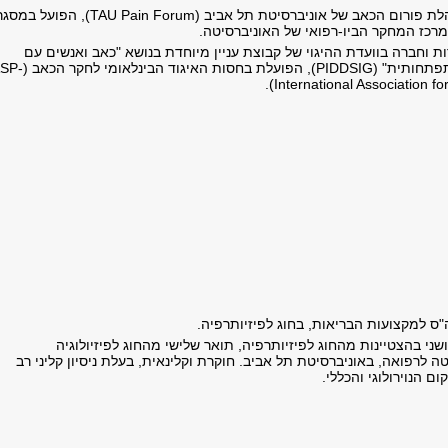
היא ממייסדות ומנהלת פורום הכאב של אוניברסיטת תל אביב (TAU Pain Forum), ה
ת וחברה בוועדת ההיגוי של קבוצת עניין מיוחדת בנושא "כאב ואנשים עם
מוגבלות שכלית והתפתחותית" (PIDDSIG), הפועלת בחסות האיג
International Association for
ס למקצועות הבריאות, בחוג לפיזיותרפיה.
ני בהצטיינות מהחוג לפיזיותרפיה, תואר שלישי מהחוג לפיזיולוגיה
ה לרפואה, באוניברסיטת תל אביב. חוקרת וקלינאית, בעלת ניסיון קליני רב
ם הנוירולוגי והכללי.