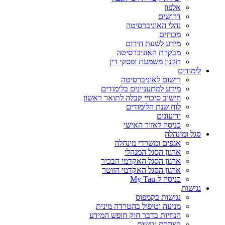
אלפון
דרושים
נהלי האוניברסיטה
מכרזים
מידע לשעת חירום
מבקרת האוניברסיטה
תקנון משמעת ופסקי דין
לימודים
רישום לאוניברסיטה
מידע למתעניינים בלימודים
חישוב סיכויי קבלה לתואר ראשון
לוח שנת הלימודים
ידיעונים
כניסה לאזור האישי
סגל ומינהלה
אגפים ומשרדי מינהלה
ארגון הסגל המנהלי
ארגון הסגל האקדמי הבכיר
ארגון הסגל האקדמי הזוטר
כניסה ל-My Tau
נגישות
נגישות בקמפוס
מניעה וטיפול בהטרדה מינית
הנחיות בדבר חוק חופש המידע
הצהרת נגישות