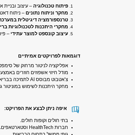
פיתוח טכנולוגיה
– עיצוב ובניית א
מחקר וניתוח נתונים
– ניתוח דאטה
טרנספורמציה דיגיטלית במערכת
מחקרי היתכנות לטכנולוגיות ברי
עיצוב קונספט למוצר עתידי
– פית
דוגמאות לפרויקטים אמיתיים
אפליקציה לניטור מרחוק של סימפט
מודל חיזוי אשפוזים חוזרים באמצעות נתוני 
צ'אטבוט מבוסס AI לתמיכה בבריאות הנפש של מתבגרים.
מחקר היתכנות לשימוש במוניטור גל
איפה ניתן לבצע את הפרויקט:
בתי חולים וקופות חולים.
חברות HealthTech וסטארטאפים.
גופי ממשל בתחום הבריאות.