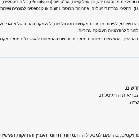
מקצועיים מגוונים, כגון דוחות, מצגות, ניתוחים והמלצות מבוססות ידע, וכן אפליקציות, אב־טיפוס (Prototypes), כלים דיגיטליים,
מודלים אנליטיים, לוחות מחוונים (Dashboards), תהליכי עבודה דיגיטליים, פתרונות מבוססי נתונים או קונספטים למוצרים ושירות
ע תיאורטי, לפיתוח מיומנויות מקצועיות וטכנולוגיות, להעמקת ההבנה של אתגרי מ
להוביל להזדמנויות תעסוקה עתידיות.
ת התהליך והממצאים במסגרת מחקרית, ובסיום ההתמחות להגיש דו"ח מחקר אקדמ
דשים.
בריאות הדיגיטלית.
ייה.
פרויקטים, בהתאם למסלול ההתמחות, תחומי העניין והחוזקות האישיות