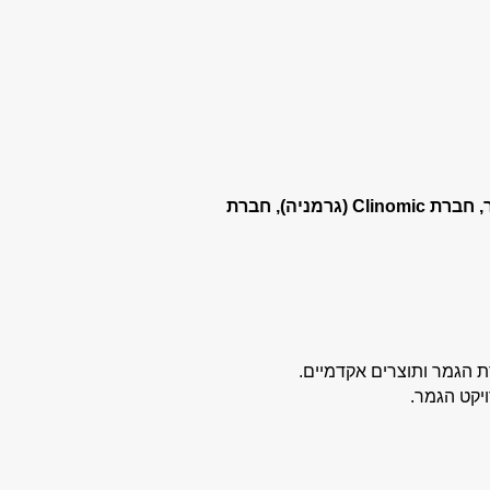
ר, חברת
Clinomic (גרמניה), חברת
יקט הגמר.