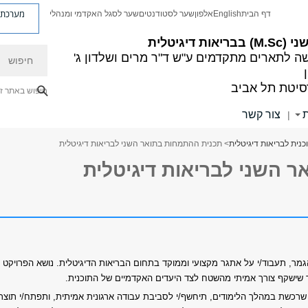
מערכת פ
דף הבית
English
אלפון
שער לסטודנטים
שער לסגל האקדמי ומנהלי
ריאות דיגיטלית
חיפוש
ה לתארים מתקדמים
ע"ש ד"ר מרים ושלדון ג'
סיטת תל אביב
חיפוש באתר ז
ת
צור קשר
|
כנית לבריאות דיגיטלית
> תכנית ההתמחות בתואר השני לבריאות דיגיטלית
 השני לבריאות דיגיטלית
 תעבוד/י על אתגר מקצועי וממוקד בתחום הבריאות הדיגיטלית. נושא הפרויקט י
ך שישקף צורך אמיתי מהשטח לצד היעדים האקדמיים של התוכנית.
רכשת במהלך הלימודים, תיחשף/י לסביבת עבודה ארגונית אמיתית, ותפתח/י תוצר