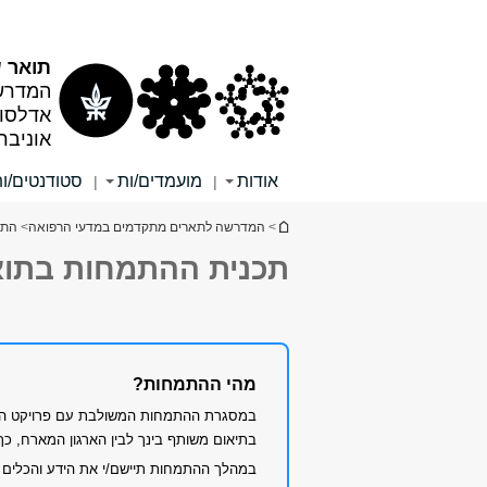
תוכן
תפריט
עליון
ראשי
תואר שני (M.Sc) בב
המדרש
אדלסון
אוניבר
אודות
מועמדים/ות
סטודנטים/ו
|
|
הינך נמצא כאן
>
המדרשה לתארים מתקדמים במדעי הרפואה
>
התו
תכנית ההתמחות בתואר
מהי ההתמחות?
במסגרת ההתמחות המשולבת עם פרויקט הגמר,
בתיאום משותף בינך לבין הארגון המארח, כ
במהלך ההתמחות תיישם/י את הידע והכלים ש