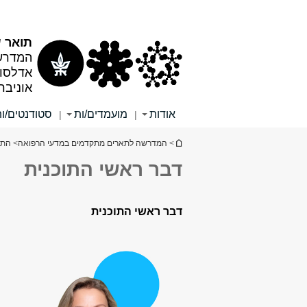
תוכן
תפריט
עליון
ראשי
תואר שני (M.Sc) בב
המדרש
אדלסון
אוניבר
אודות
מועמדים/ות
סטודנטים/ו
|
|
הינך נמצא כאן
>
המדרשה לתארים מתקדמים במדעי הרפואה
>
התו
דבר ראשי התוכנית
דבר ראשי התוכנית