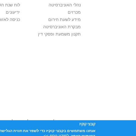
נהלי האוניברסיטה
לוח שנת הל
מכרזים
ידיעונים
מידע לשעת חירום
כניסה לאזור
מבקרת האוניברסיטה
תקנון משמעת ופסקי דין
אוניברסיטת תל אביב עושה כל מאמץ לכבד זכו
קובצי קוקיז
שנעשה בתכנים אלה לדעתך מפר זכויות
נא לפ
אנחנו משתמשים בקבצי קוקיז כדי לשפר את חווית הגלישה 
אוניברסיטת תל-אביב, ת.ד. 39040, תל-אביב 6997801
למידע נוסף >>