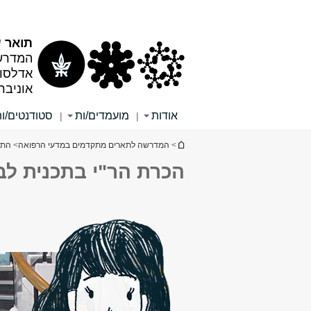
תוכן
תפריט
עליון
ראשי
תואר שני (M.Sc) בב
המדרש
אדלסון
אוניבר
אודות
מועמדים/ות
סטודנטים/ו
|
|
הינך נמצא כאן
>
המדרשה לתארים מתקדמים במדעי הרפואה
>
התו
הכרת הר"י בתכנית לבר