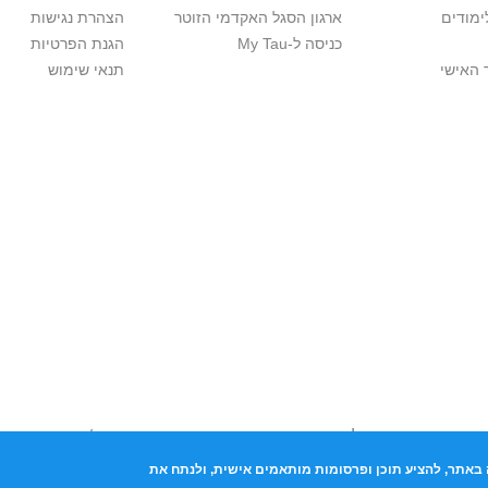
ימודים
ארגון הסגל האקדמי הזוטר
הצהרת נגישות
כניסה ל-My Tau
הגנת הפרטיות
 האישי
תנאי שימוש
יות יוצרים. אם בבעלותך זכויות יוצרים בתכנים שנמצאים פה ו/או השימוש ש
נות בהקדם לכתובת שכאן >>
באתר, להציע תוכן ופרסומות מותאמים אישית, ולנתח את