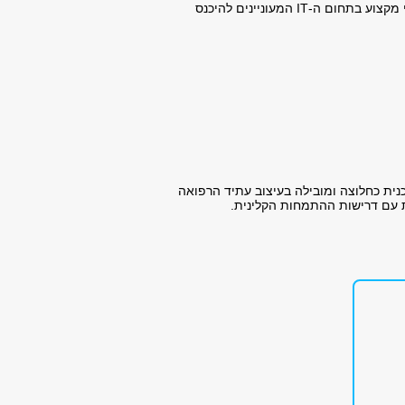
היא מיועדת במיוחד לאנשי מקצוע בתחום הבריאות ולמנהלים רפואיים המעוניינים לקדם את הקריירה שלהם, כמו גם לאנשי מקצוע בתחום ה-IT המעוניינים להיכנס
ת כחלוצה ומובילה בעיצוב עתיד הרפואה
ת עם דרישות ההתמחות הקלינית.