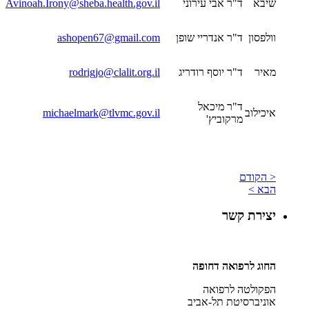
שיבא
ד"ר אבי עירוני
Avinoah.Irony@sheba.health.gov.il
וולפסון
ד"ר אנדריי שופן
ashopen67@gmail.com
מאיר
ד"ר יוסף רודריג
rodrigjo@clalit.org.il
ד"ר מיכאל
איכילוב
michaelmark@tlvmc.gov.il
מרקוביץ'
< הקודם
הבא >
יצירת קשר
החוג לרפואה דחופה
הפקולטה לרפואה
אוניברסיטת תל-אביב