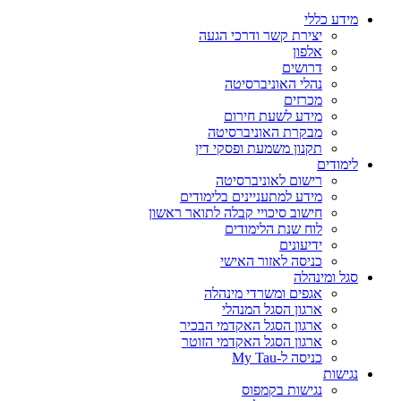
מידע כללי
יצירת קשר ודרכי הגעה
אלפון
דרושים
נהלי האוניברסיטה
מכרזים
מידע לשעת חירום
מבקרת האוניברסיטה
תקנון משמעת ופסקי דין
לימודים
רישום לאוניברסיטה
מידע למתעניינים בלימודים
חישוב סיכויי קבלה לתואר ראשון
לוח שנת הלימודים
ידיעונים
כניסה לאזור האישי
סגל ומינהלה
אגפים ומשרדי מינהלה
ארגון הסגל המנהלי
ארגון הסגל האקדמי הבכיר
ארגון הסגל האקדמי הזוטר
כניסה ל-My Tau
נגישות
נגישות בקמפוס