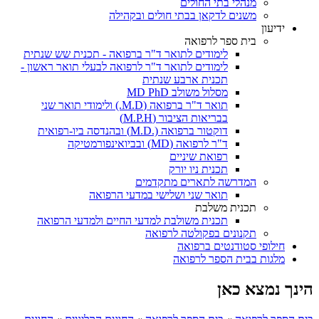
מנהלי בתי החולים
משנים לדקאן בבתי חולים ובקהילה
ידיעון
בית ספר לרפואה
לימודים לתואר ד"ר ברפואה - תכנית שש שנתית
לימודים לתואר ד"ר לרפואה לבעלי תואר ראשון -
תכנית ארבע שנתית
מסלול משולב MD PhD
תואר ד"ר ברפואה (M.D.) ולימודי תואר שני
בבריאות הציבור (M.P.H)
דוקטור ברפואה (.M.D) ובהנדסה ביו-רפואית
ד"ר לרפואה (MD) ובביואינפורמטיקה
רפואת שיניים
תכנית ניו יורק
המדרשה לתארים מתקדמים
תואר שני ושלישי במדעי הרפואה
תכנית משלבת
תכנית משולבת למדעי החיים ולמדעי הרפואה
תקנונים בפקולטה לרפואה
חילופי סטודנטים ברפואה
מלגות בבית הספר לרפואה
הינך נמצא כאן