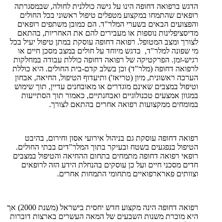
הדגש ברפואה דחופה הינו על גישה כוללנית לחולה, שבמסגרתה
רופאים שהתמחו במקצוע מטפלים טיפול ראשוני בכל החולים
והפצועים הבאים בשערי המלר"ד. הם כמובן משתפים רופאים
מדיסציפלינות נוספות או מעבירים להם את האחריות, בהתאם
לצורך ומצב המטופל. רפואה דחופה עוסקת במתן טיפול יעיל בכל
מי שפונה למלר"ד, בדגש מיוחד על חולים במצב מסכן חיים או
רגיש-זמן. הפרקטיקה של רפואה דחופה כוללת עבודה במחלקות
לרפואה דחופה (מלר"ד) וכן בשלב קדם-בית החולים. היא כוללת
הערכה ראשונית, מיון (טריאז') ותיעדוף הטיפול, החיאה, אבחון
וטיפול במצבים שאינם מוגדרים או מאובחנים עדיין, תוך שימוש
במגוון אמצעים טכנולוגיים ואבחנתיים, כאמור תוך הסתייעות
במומחים ממקצועות רפואה אחרים בהתאם לצורך.
רפואה דחופה עוסקת גם בניהול אירועי אסון וחירום, בהיבט
הטיפול בנפגעים בשטח ובעיקר בתוך המלר"דים בבתי החולים.
רופאי רפואה דחופה מתמחים בתחום ההחיאה והטיפול במצבים
חדים מסכני חיים ועל כן עוסקים בהנחלת הידע הזה לרופאים
וצוותים פארארפואיים מתחומי התמחות אחרים.
רפואה דחופה הינה מקצוע חדש יחסית בישראל (משנת 2000) אך
היא מוכרת משנות השבעים של המאה העשרים בארצות דוברות