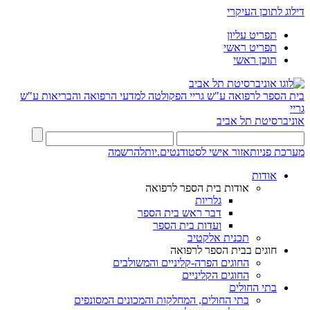
דילוג לתוכן העיקרי
תפריט עליון
תפריט ראשי
תוכן ראשי
בית הספר לרפואה ע"ש גריי
הפקולטה למדעי הרפואה והבריאות ע"ש
גריי
אוניברסיטת תל אביב
מערכת פניות
אזור אישי לסטודנטים.יות
להרשמה
אודות
אודות בית הספר לרפואה
גלריות
דבר ראש בית הספר
ועדות בית הספר
תכנית אלקטיב
חוגים בבית הספר לרפואה
החוגים הפרה-קליניים והמשולבים
החוגים הקליניים
בתי החולים
בתי החולים, המחלקות והמכונים המסונפים