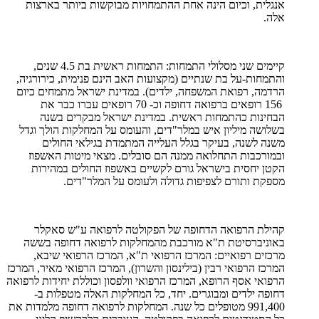
אנגלית, וכיום הינה אחת ההתמחויות מבוקשות ביותר בארצות
אלה.
קיימים שני מסלולי התמחות: התמחות ראשית בת 4.5 שנים,
והתמחות-על בת שנתיים (מקצועות האב הינם פנימית, כירורגיה,
הרדמה, רפואת המשפחה, ילדים). במדינת ישראל מתמחים כיום
156 רופאים ברפואה דחופה וכ- 70 רופאים עברו כבר את
הבחינות כהתמחות ראשית. במדינת ישראל מבקרים בשנה
בשלושה מיליון איש במלר"דים, והעומס על המחלקות הולך וגדל
משנה לשנה, בעיקר בגלל העלייה המתמדת בגילאי החולים
ובמורכבות התחלואה ממנה הם סובלים. מצאי מיטות האשפוז
הקטן יחסית בישראל גורם לקשיים באשפוז החולים במהירות
מספקת ותורם לצפיפות גדולה ולעומס על המלר"דים.
קהילת הרפואה הדחופה של הפקולטה לרפואה ע"ש סאקלר
באוניברסיטת ת"א מורכבת מהמחלקות לרפואה דחופה בששה
מרכזים רפואיים: המרכז הרפואי ת"א, המרכז הרפואי שיבא,
המרכז הרפואי רבין (בילינסון והשרון), המרכז הרפואי מאיר, המרכז
הרפואי אסף הרופא, המרכז הרפואי וולפסון וכוללת יחידות לרפואה
דחופה ילדים ומבוגרים. יחד, כל המחלקות האלה מטפלות ב-
991,400 מטופלים כל שנה. המחלקות לרפואה דחופה מלמדות את