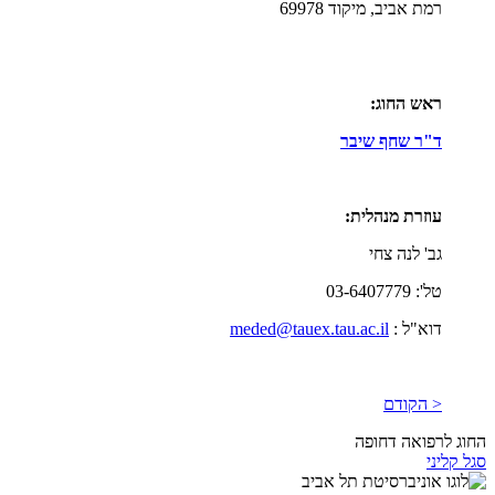
רמת אביב, מיקוד 69978
ראש החוג:
ד"ר שחף שיבר
עוזרת מנהלית:
גב' לנה צחי
טל': 03-6407779
דוא"ל :
meded@tauex.tau.ac.il
< הקודם
החוג לרפואה דחופה
סגל קליני