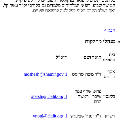
כל הסטודנטים לרפואה בפקולטה, העוברים קלרקשיפ קליני
הנמשך שבוע. רופאי המלר"דים מלמדים גם בקורסי יק"ר וגשר קל,
ואף בשלב הקדם קליני בפקולטה לרפואת שיניים.
הבא >
מנהלי מחלקות
בית
תואר ושם
דוא"ל
החולים
אסף
ד"ר משה שריסט
moshesh@shamir.gov.il
הרופא
פרופ' שחף עפר
בלינסון
שיבר - ראשת
ofershi@clalit.org.il
החוג
השרון
ד"ר ינון לישצינסקי
ynonl@clalit.org.il