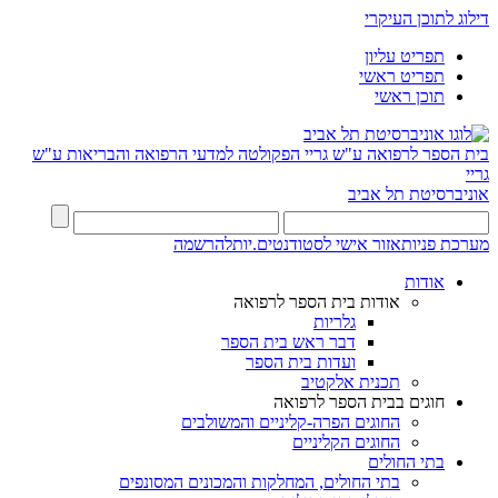
דילוג לתוכן העיקרי
תפריט עליון
תפריט ראשי
תוכן ראשי
בית הספר לרפואה ע"ש גריי
הפקולטה למדעי הרפואה והבריאות ע"ש
גריי
אוניברסיטת תל אביב
מערכת פניות
אזור אישי לסטודנטים.יות
להרשמה
אודות
אודות בית הספר לרפואה
גלריות
דבר ראש בית הספר
ועדות בית הספר
תכנית אלקטיב
חוגים בבית הספר לרפואה
החוגים הפרה-קליניים והמשולבים
החוגים הקליניים
בתי החולים
בתי החולים, המחלקות והמכונים המסונפים