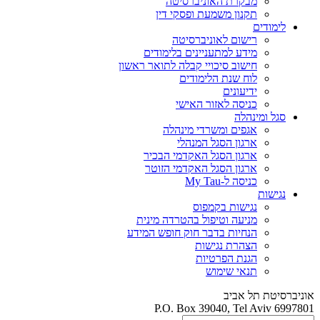
מבקרת האוניברסיטה
תקנון משמעת ופסקי דין
לימודים
רישום לאוניברסיטה
מידע למתעניינים בלימודים
חישוב סיכויי קבלה לתואר ראשון
לוח שנת הלימודים
ידיעונים
כניסה לאזור האישי
סגל ומינהלה
אגפים ומשרדי מינהלה
ארגון הסגל המנהלי
ארגון הסגל האקדמי הבכיר
ארגון הסגל האקדמי הזוטר
כניסה ל-My Tau
נגישות
נגישות בקמפוס
מניעה וטיפול בהטרדה מינית
הנחיות בדבר חוק חופש המידע
הצהרת נגישות
הגנת הפרטיות
תנאי שימוש
אוניברסיטת תל אביב
P.O. Box 39040, Tel Aviv 6997801