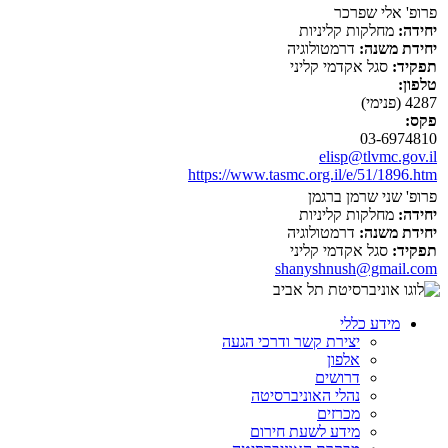
פרופ' אלי שפרכר
יחידה:
מחלקות קליניות
יחידת משנה:
דרמטולוגיה
תפקיד:
סגל אקדמי קליני
טלפון:
4287 (פנימי)
פקס:
03-6974810
elisp@tlvmc.gov.il
https://www.tasmc.org.il/e/51/1896.htm
פרופ' שני שרמן ברגמן
יחידה:
מחלקות קליניות
יחידת משנה:
דרמטולוגיה
תפקיד:
סגל אקדמי קליני
shanyshnush@gmail.com
מידע כללי
יצירת קשר ודרכי הגעה
אלפון
דרושים
נהלי האוניברסיטה
מכרזים
מידע לשעת חירום