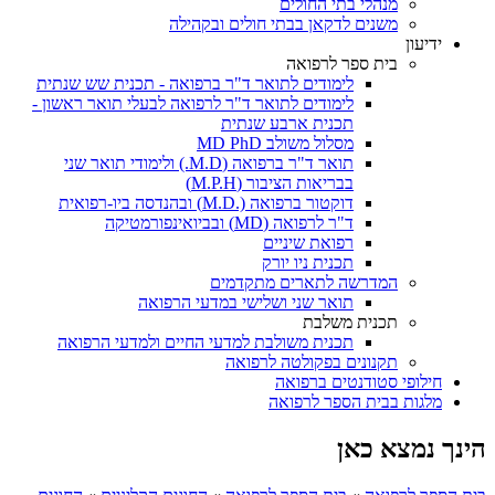
מנהלי בתי החולים
משנים לדקאן בבתי חולים ובקהילה
ידיעון
בית ספר לרפואה
לימודים לתואר ד"ר ברפואה - תכנית שש שנתית
לימודים לתואר ד"ר לרפואה לבעלי תואר ראשון -
תכנית ארבע שנתית
מסלול משולב MD PhD
תואר ד"ר ברפואה (M.D.) ולימודי תואר שני
בבריאות הציבור (M.P.H)
דוקטור ברפואה (.M.D) ובהנדסה ביו-רפואית
ד"ר לרפואה (MD) ובביואינפורמטיקה
רפואת שיניים
תכנית ניו יורק
המדרשה לתארים מתקדמים
תואר שני ושלישי במדעי הרפואה
תכנית משלבת
תכנית משולבת למדעי החיים ולמדעי הרפואה
תקנונים בפקולטה לרפואה
חילופי סטודנטים ברפואה
מלגות בבית הספר לרפואה
הינך נמצא כאן