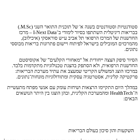
סטודנטיות וסטודנטים בשנה א' של תוכנית התואר השני (M.Sc.)
בבריאות דיגיטלית השתתפו בסיור לימודי ב־I-Next Data – מרכז
החדשנות של המרכז הרפואי תל אביב ע״ש סוראסקי (איכילוב),
מהמרכזים המובילים בישראל לפיתוח ויישום פתרונות בריאות מבוססי
נתונים.
הסיור סיפק הצצה ייחודית אל “מאחורי הקלעים” של אקוסיסטם
החדשנות הרפואית, ולא הסתפק בהצגת טכנולוגיות מתקדמות בלבד.
במרכזו הוצג המשולש הקריטי שמעצב את עתיד מערכת הבריאות:
פרקטיקה קלינית, אסטרטגיה עסקית ומתודולוגיות מונחות־נתונים.
במהלך היום התקיימו הרצאות ושיחות עומק עם אנשי מפתח מתעשיית
ה־HealthTech ומהמערכת הקלינית, ובהן הוצגו בין היתר הנושאים
הבאים:
השקעות והון סיכון בעולם הבריאות