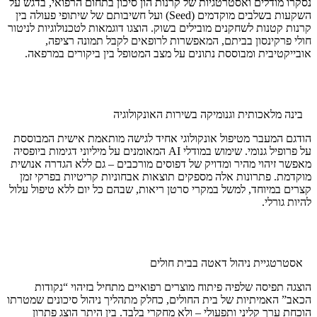
נסקרו מודלים ואסטרטגיות של קרנות הון סיכון בתחום הרפואי, בדגש על
השקעות בשלבים מוקדמים (Seed) ועל חשיבותם של שיתופי פעולה בין
קרנות קטנות לשחקנים מובילים בשוק. הוצגו דוגמאות לטכנולוגיות לניטור
חולי פרקינסון בביתם, המאפשרות לרופאים לקבל תמונה רציפה,
אובייקטיבית ומבוססת נתונים על מצב המטופל בין ביקורים במרפאה.
בינה מלאכותית וגנומיקה בשירות האונקולוגיה
הודגם המעבר מטיפול אונקולוגי אחיד לגישה מותאמת אישית המבוססת
על פרופיל גנומי. שימוש במודלי AI המאומנים על מיליוני דגימות ביופסיה
מאפשר זיהוי מהיר ומדויק של דפוסים מורכבים – גם ללא הגדרה אנושית
מוקדמת. פתרונות אלה מספקים תוצאות אבחוניות קריטיות בפרקי זמן
קצרים במיוחד, למשל במקרי סרטן ריאות, שבהם כל יום ללא טיפול עלול
להיות גורלי.
אסטרטגיית ניהול דאטה בבית חולים
הוצגה תפיסה שלפיה פיתוח מוצרים רפואיים מתחיל בזיהוי “נקודות
הכאב” האמיתיות של בית החולים, כחלק מתהליך ניהול סיכונים שמטרתו
הוכחת ערך קליני ותפעולי – ולא מחקרי בלבד. בין היתר הוצג פתרון