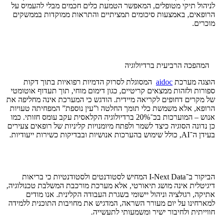
לניהול תיקי מטופלים, המאפשר הטמעת כלים חכמים מבלי להעמיס על
הרופאים, באמצעות סיכומים תמציתיים והתראות ממוקדות בממשקים
מוכרים.
המהפכה הרביעית ברדיולוגיה
הוצגה מערכת
aidoc
המסוגלת לסרוק הדמיות רפואיות בתוך דקות
ספורות ולזהות ממצאים קריטיים, כגון דימום מוחי, תוך תעדוף אוטומטי
של מקרים דחופים לקריאה מיידית. הודגש כי המערכת אינה מחליפה את
הרופא, אלא משמשת כלי תומך החלטה ו”עין נוספת” המפחיתה טעויות
אנוש – המוערכות בכ־20% ברדיולוגיה הקלאסית עקב עומס חזותי. כמו
כן נדונה הסוגיה כיצד לשמר ולפתח מיומנויות קליניות של רופאים צעירים
בעידן ה־AI, כולל שימוש בהערכות אנושיות ובבדיקות כשירות ייעודיות.
הביקור ב־I-Next Data המחיש לסטודנטים ולסטודנטיות כי בריאות
דיגיטלית אינה מושג תיאורטי, אלא מערכת מורכבת המשלבת טכנולוגיה,
אתיקה, רגולציה וניהול יישומי בשגרת העבודה הקלינית. אנו מודים
למארחינו על יום מעורר השראה, המדגיש את מחויבות התוכנית ללמידה
חווייתית ולחיבור ישיר ומשמעותי לתעשייה.