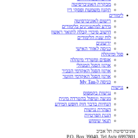
מבקרת האוניברסיטה
תקנון משמעת ופסקי דין
לימודים
רישום לאוניברסיטה
מידע למתעניינים בלימודים
חישוב סיכויי קבלה לתואר ראשון
לוח שנת הלימודים
ידיעונים
כניסה לאזור האישי
סגל ומינהלה
אגפים ומשרדי מינהלה
ארגון הסגל המנהלי
ארגון הסגל האקדמי הבכיר
ארגון הסגל האקדמי הזוטר
כניסה ל-My Tau
נגישות
נגישות בקמפוס
מניעה וטיפול בהטרדה מינית
הנחיות בדבר חוק חופש המידע
הצהרת נגישות
הגנת הפרטיות
תנאי שימוש
אוניברסיטת תל אביב
P.O. Box 39040, Tel Aviv 6997801