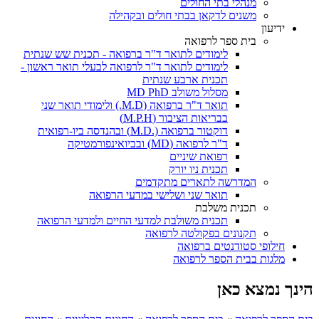
מנהלי בתי החולים
משנים לדקאן בבתי חולים ובקהילה
ידיעון
בית ספר לרפואה
לימודים לתואר ד"ר ברפואה - תכנית שש שנתית
לימודים לתואר ד"ר לרפואה לבעלי תואר ראשון -
תכנית ארבע שנתית
מסלול משולב MD PhD
תואר ד"ר ברפואה (M.D.) ולימודי תואר שני
בבריאות הציבור (M.P.H)
דוקטור ברפואה (.M.D) ובהנדסה ביו-רפואית
ד"ר לרפואה (MD) ובביואינפורמטיקה
רפואת שיניים
תכנית ניו יורק
המדרשה לתארים מתקדמים
תואר שני ושלישי במדעי הרפואה
תכנית משלבת
תכנית משולבת למדעי החיים ולמדעי הרפואה
תקנונים בפקולטה לרפואה
חילופי סטודנטים ברפואה
מלגות בבית הספר לרפואה
הינך נמצא כאן