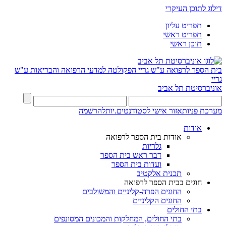
דילוג לתוכן העיקרי
תפריט עליון
תפריט ראשי
תוכן ראשי
בית הספר לרפואה ע"ש גריי
הפקולטה למדעי הרפואה והבריאות ע"ש
גריי
אוניברסיטת תל אביב
מערכת פניות
אזור אישי לסטודנטים.יות
להרשמה
אודות
אודות בית הספר לרפואה
גלריות
דבר ראש בית הספר
ועדות בית הספר
תכנית אלקטיב
חוגים בבית הספר לרפואה
החוגים הפרה-קליניים והמשולבים
החוגים הקליניים
בתי החולים
בתי החולים, המחלקות והמכונים המסונפים