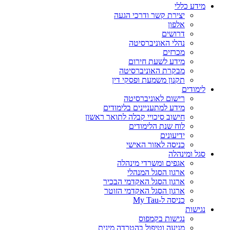
מידע כללי
יצירת קשר ודרכי הגעה
אלפון
דרושים
נהלי האוניברסיטה
מכרזים
מידע לשעת חירום
מבקרת האוניברסיטה
תקנון משמעת ופסקי דין
לימודים
רישום לאוניברסיטה
מידע למתעניינים בלימודים
חישוב סיכויי קבלה לתואר ראשון
לוח שנת הלימודים
ידיעונים
כניסה לאזור האישי
סגל ומינהלה
אגפים ומשרדי מינהלה
ארגון הסגל המנהלי
ארגון הסגל האקדמי הבכיר
ארגון הסגל האקדמי הזוטר
כניסה ל-My Tau
נגישות
נגישות בקמפוס
מניעה וטיפול בהטרדה מינית