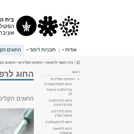
תוכן
תפריט
עליון
ראשי
בית הס
הפקולט
אוניבר
אודות
תוכניות לימוד
החוגים הקל
|
הינך נמצא כאן
>
בית הספר לרפואה
>
החוגים הקליניים
>
החוגים הקל
החוג לרפ
ראשי
החוגים הקליניים
החוג לפסיכיאטריה
קרדיולוגיה וניתוחי
לב
החוגים הקליני
החוג לנוירולוגיה
ונוירוכירורגיה
החוג להרדמה
וטיפול נמרץ
החוג לדרמטולוגיה
החוג לרפואה
שיקומית