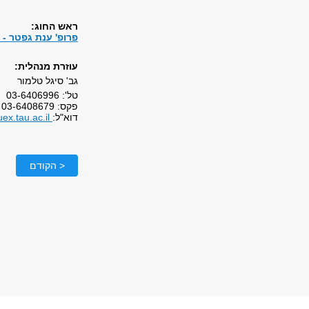
ראש החוג:
פרופ' ענת גפטר - ג
עוזרת מנהלית:
גב' סיגל טלמור
טל': 03-6406996
פקס: 03-6408679
דוא"ל:
sigalt@tauex.tau.ac.il
< הקודם