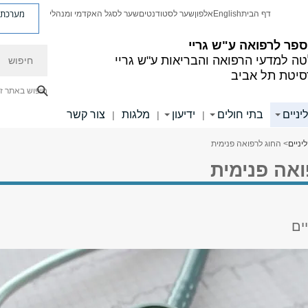
מערכת פ
דף הבית
English
אלפון
שער לסטודנטים
שער לסגל האקדמי ומנהלי
פר לרפואה ע"ש גריי
חיפוש
ה למדעי הרפואה והבריאות ע"ש גריי
סיטת תל אביב
חיפוש באתר ז
יניים
בתי חולים
ידיעון
מלגות
צור קשר
|
|
|
יניים
> החוג לרפואה פנימית
ואה פנימית
ים