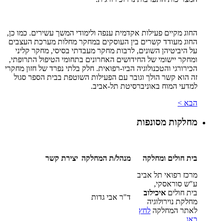
החוג מקיים פעילות אקדמית ענפה ולימודי המשך עשירים. כמו כן,
החוג מעודד קשרים בין העוסקים במחקר מחלות מערכת העצבים
על היביטיהן השונים, לרבות מחקר מעבדתי בסיסי, מחקר קליני
ומחקר יישומי של החידושים האחרונים בתחומי הטיפול התרופתי,
הכירורגי והטכנולוגיה הביו-רפואית. חלק בלתי נפרד של חזון מחקרי
זה הוא קשר הולך וגובר עם הפעילות השוטפת בבית הספר סגול
למדעי המוח באוניברסיטת תל-אביב.
הבא >
מחלקות מסונפות
בית חולים ומחלקה
מנהל/ת המחלקה
יצירת קשר
מרכז רפואי תל אביב
ע"ש סוראסקי,
בית חולים
איכילוב
ד"ר אבי גדות
מחלקת נוירולוגיה
לאתר המחלקה
לחץ
כאן