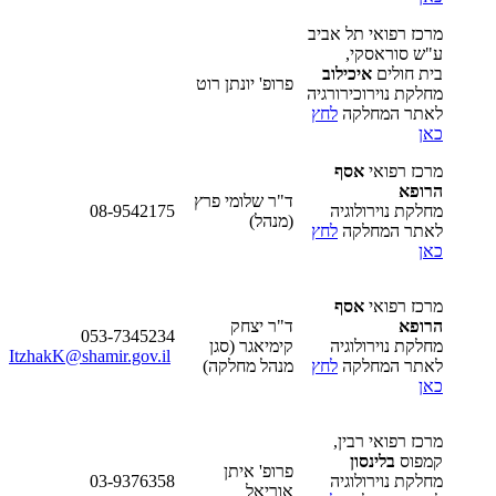
מרכז רפואי תל אביב
ע"ש סוראסקי,
בית חולים
איכילוב
פרופ' יונתן רוט
מחלקת נוירוכירורגיה
לאתר המחלקה
לחץ
כאן
מרכז רפואי
אסף
הרופא
ד"ר שלומי פרץ
מחלקת נוירולוגיה
08-9542175
(מנהל)
לאתר המחלקה
לחץ
כאן
מרכז רפואי
אסף
הרופא
ד"ר יצחק
053-7345234
מחלקת נוירולוגיה
קימיאגר (סגן
ItzhakK@shamir.gov.il
לאתר המחלקה
לחץ
מנהל מחלקה)
כאן
מרכז רפואי רבין,
קמפוס
בלינסון
פרופ' איתן
מחלקת נוירולוגיה
03-9376358
אוריאל