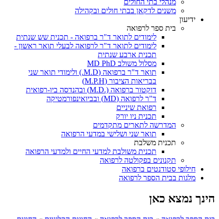
מנהלי בתי החולים
משנים לדקאן בבתי חולים ובקהילה
ידיעון
בית ספר לרפואה
לימודים לתואר ד"ר ברפואה - תכנית שש שנתית
לימודים לתואר ד"ר לרפואה לבעלי תואר ראשון -
תכנית ארבע שנתית
מסלול משולב MD PhD
תואר ד"ר ברפואה (M.D.) ולימודי תואר שני
בבריאות הציבור (M.P.H)
דוקטור ברפואה (.M.D) ובהנדסה ביו-רפואית
ד"ר לרפואה (MD) ובביואינפורמטיקה
רפואת שיניים
תכנית ניו יורק
המדרשה לתארים מתקדמים
תואר שני ושלישי במדעי הרפואה
תכנית משלבת
תכנית משולבת למדעי החיים ולמדעי הרפואה
תקנונים בפקולטה לרפואה
חילופי סטודנטים ברפואה
מלגות בבית הספר לרפואה
הינך נמצא כאן