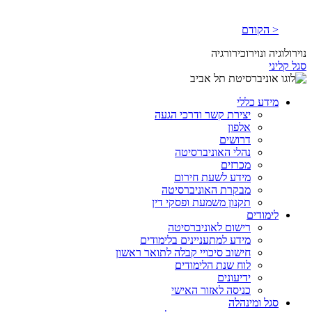
< הקודם
נוירולוגיה ונוירוכירורגיה
סגל קליני
מידע כללי
יצירת קשר ודרכי הגעה
אלפון
דרושים
נהלי האוניברסיטה
מכרזים
מידע לשעת חירום
מבקרת האוניברסיטה
תקנון משמעת ופסקי דין
לימודים
רישום לאוניברסיטה
מידע למתעניינים בלימודים
חישוב סיכויי קבלה לתואר ראשון
לוח שנת הלימודים
ידיעונים
כניסה לאזור האישי
סגל ומינהלה