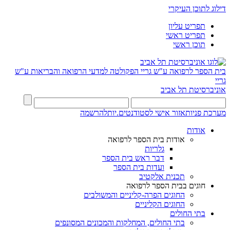
דילוג לתוכן העיקרי
תפריט עליון
תפריט ראשי
תוכן ראשי
בית הספר לרפואה ע"ש גריי
הפקולטה למדעי הרפואה והבריאות ע"ש
גריי
אוניברסיטת תל אביב
מערכת פניות
אזור אישי לסטודנטים.יות
להרשמה
אודות
אודות בית הספר לרפואה
גלריות
דבר ראש בית הספר
ועדות בית הספר
תכנית אלקטיב
חוגים בבית הספר לרפואה
החוגים הפרה-קליניים והמשולבים
החוגים הקליניים
בתי החולים
בתי החולים, המחלקות והמכונים המסונפים