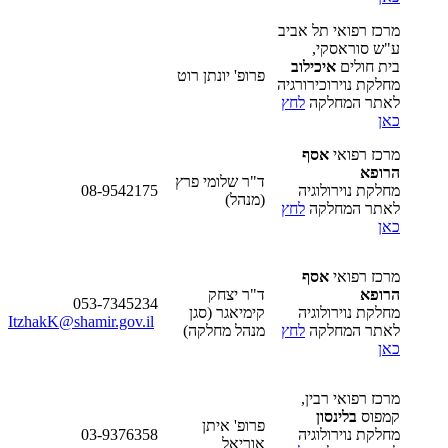
מרכז רפואי תל אביב
ע"ש סוראסקי,
בית חולים
איכילוב
פרופ' יונתן רוט
מחלקת נוירוכירורגיה
לאתר המחלקה
לחץ
כאן
מרכז רפואי
אסף
הרופא
ד"ר שלומי פרץ
מחלקת נוירולוגיה
08-9542175
(מנהל)
לאתר המחלקה
לחץ
כאן
מרכז רפואי
אסף
הרופא
ד"ר יצחק
053-7345234
מחלקת נוירולוגיה
קימיאגר (סגן
ItzhakK@shamir.gov.il
לאתר המחלקה
לחץ
מנהל מחלקה)
כאן
מרכז רפואי רבין,
קמפוס
בלינסון
פרופ' איתן
מחלקת נוירולוגיה
03-9376358
אוריאל