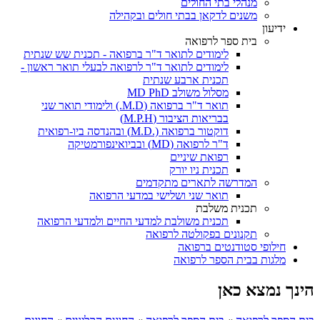
מנהלי בתי החולים
משנים לדקאן בבתי חולים ובקהילה
ידיעון
בית ספר לרפואה
לימודים לתואר ד"ר ברפואה - תכנית שש שנתית
לימודים לתואר ד"ר לרפואה לבעלי תואר ראשון -
תכנית ארבע שנתית
מסלול משולב MD PhD
תואר ד"ר ברפואה (M.D.) ולימודי תואר שני
בבריאות הציבור (M.P.H)
דוקטור ברפואה (.M.D) ובהנדסה ביו-רפואית
ד"ר לרפואה (MD) ובביואינפורמטיקה
רפואת שיניים
תכנית ניו יורק
המדרשה לתארים מתקדמים
תואר שני ושלישי במדעי הרפואה
תכנית משלבת
תכנית משולבת למדעי החיים ולמדעי הרפואה
תקנונים בפקולטה לרפואה
חילופי סטודנטים ברפואה
מלגות בבית הספר לרפואה
הינך נמצא כאן