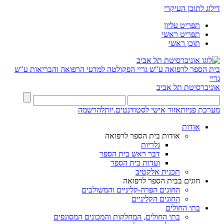
דילוג לתוכן העיקרי
תפריט עליון
תפריט ראשי
תוכן ראשי
בית הספר לרפואה ע"ש גריי
הפקולטה למדעי הרפואה והבריאות ע"ש
גריי
אוניברסיטת תל אביב
מערכת פניות
אזור אישי לסטודנטים.יות
להרשמה
אודות
אודות בית הספר לרפואה
גלריות
דבר ראש בית הספר
ועדות בית הספר
תכנית אלקטיב
חוגים בבית הספר לרפואה
החוגים הפרה-קליניים והמשולבים
החוגים הקליניים
בתי החולים
בתי החולים, המחלקות והמכונים המסונפים