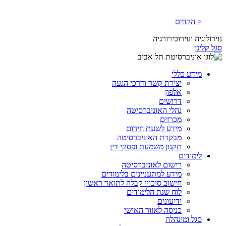
< הקודם
נוירולוגיה ונוירוכירורגיה
סגל קליני
מידע כללי
יצירת קשר ודרכי הגעה
אלפון
דרושים
נהלי האוניברסיטה
מכרזים
מידע לשעת חירום
מבקרת האוניברסיטה
תקנון משמעת ופסקי דין
לימודים
רישום לאוניברסיטה
מידע למתעניינים בלימודים
חישוב סיכויי קבלה לתואר ראשון
לוח שנת הלימודים
ידיעונים
כניסה לאזור האישי
סגל ומינהלה