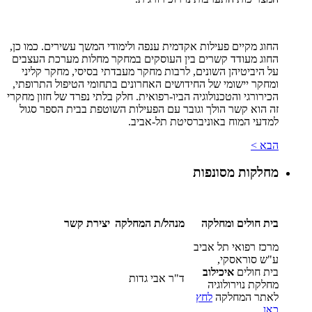
החוג מקיים פעילות אקדמית ענפה ולימודי המשך עשירים. כמו כן,
החוג מעודד קשרים בין העוסקים במחקר מחלות מערכת העצבים
על היביטיהן השונים, לרבות מחקר מעבדתי בסיסי, מחקר קליני
ומחקר יישומי של החידושים האחרונים בתחומי הטיפול התרופתי,
הכירורגי והטכנולוגיה הביו-רפואית. חלק בלתי נפרד של חזון מחקרי
זה הוא קשר הולך וגובר עם הפעילות השוטפת בבית הספר סגול
למדעי המוח באוניברסיטת תל-אביב.
הבא >
מחלקות מסונפות
בית חולים ומחלקה
מנהל/ת המחלקה
יצירת קשר
מרכז רפואי תל אביב
ע"ש סוראסקי,
בית חולים
איכילוב
ד"ר אבי גדות
מחלקת נוירולוגיה
לאתר המחלקה
לחץ
כאן