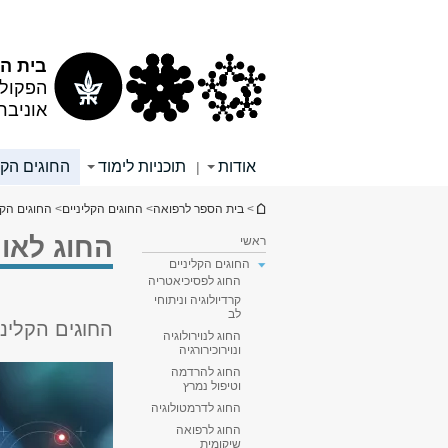
תוכן
תפריט
עליון
ראשי
בית הס
הפקולט
אוניבר
אודות
תוכניות לימוד
החוגים הקל
|
הינך נמצא כאן
>
בית הספר לרפואה
>
החוגים הקליניים
>
החוגים הקל
החוג לאונ
ראשי
החוגים הקליניים
החוג לפסיכיאטריה
קרדיולוגיה וניתוחי
לב
החוגים הקליני
החוג לנוירולוגיה
ונוירוכירורגיה
החוג להרדמה
וטיפול נמרץ
החוג לדרמטולוגיה
החוג לרפואה
שיקומית