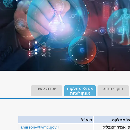
חוקרי החוג
מנהלי מחלקות
יצירת קשר
אונקולוגיות
ל מחלקה
דוא"ל
' אמיר זוננבליק
amirson@tlvmc.gov.il