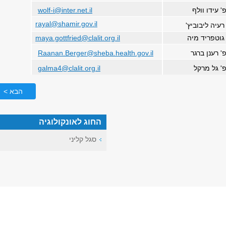
' עידו וולף
wolf-i@inter.net.il
rayal@shamir.gov.il
רעיה ליבוביץ'
 גוטפריד מיה
maya.gottfried@clalit.org.il
' רענן ברגר
Raanan.Berger@sheba.health.gov.il
' גל מרקל
galma4@clalit.org.il
הבא >
החוג לאונקולוגיה
סגל קליני