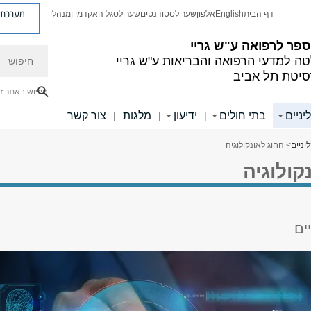
מערכת פ
דף הבית
English
אלפון
שער לסטודנטים
שער לסגל האקדמי ומנהלי
פר לרפואה ע"ש גריי
חיפוש
ה למדעי הרפואה והבריאות ע"ש גריי
סיטת תל אביב
חיפוש באתר ז
יניים
בתי חולים
ידיעון
מלגות
צור קשר
|
|
|
יניים
> החוג לאונקולוגיה
קולוגיה
ים