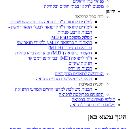
מנהלי בתי החולים
משנים לדקאן בבתי חולים ובקהילה
ידיעון
בית ספר לרפואה
לימודים לתואר ד"ר ברפואה - תכנית שש שנתית
לימודים לתואר ד"ר לרפואה לבעלי תואר ראשון -
תכנית ארבע שנתית
מסלול משולב MD PhD
תואר ד"ר ברפואה (M.D.) ולימודי תואר שני
בבריאות הציבור (M.P.H)
דוקטור ברפואה (.M.D) ובהנדסה ביו-רפואית
ד"ר לרפואה (MD) ובביואינפורמטיקה
רפואת שיניים
תכנית ניו יורק
המדרשה לתארים מתקדמים
תואר שני ושלישי במדעי הרפואה
תכנית משלבת
תכנית משולבת למדעי החיים ולמדעי הרפואה
תקנונים בפקולטה לרפואה
חילופי סטודנטים ברפואה
מלגות בבית הספר לרפואה
הינך נמצא כאן