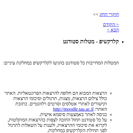
חוקרי החוג
>>
< הקודם
הבא >
קלרקשיפ - מטלות סטודנט
המטלות המחייבות כל סטודנט בהגיעו לקלרקשיפ במחלקת עיניים:
הרצאות המבוא הם חלופה להרצאות הפרונטאליות. האתר
כולל צילום הרצאות, מצגות, תרגולים וסיכומי הרצאות
וקישורים לאתרי אטלסים וסרטים רלוונטיים. כתובת
האתר:
http://moodle.tau.ac.il
כניסה לאתר באמצעות סיסמא אישית.
על כל סטודנט תחול החובה לצפות בהרצאות המוקלטות,
לקרוא את סיכומי ההרצאות, ולענות על השאלות לתרגול
לפני תחילת הקלרקשיפ במחלקות.