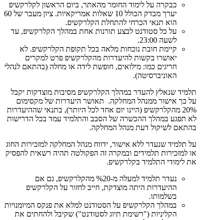
כבקרה על לימוד החומר מהאתר, ביום הראשון לקלרקשיפ
יערך מבדק הכולל 10 שאלות אמריקאיות. ציון מעבר של 60
הוא תנאי הכרחי להתחלת הקלרקשיפ.
על כל סטודנט לבצע תורנות אחת במהלך הקלרקשיפ, עד
לשעה 23:00.
קיימת חובת נוכחות מלאה בכל תקופת הקלרקשיפ. לא
יאושרו בקשות להיעדרות מהקלרקשיפ פרט למקרים
חריגים כמו: מילואים, חופשת לידה או מחלה (בהתאם לנהלי
האוניברסיטה).
תלמיד שנאלץ להעדר במהלך הקלרקשיפ מסיבות מוצדקות יקבל
על כך אישור ממנהל המחלקה. תאושר היעדרות של מקסימום
20% מהקלרקשיפ (היינו יום אחד לכל היותר), בתנאי שההיעדרות
לא תפגע במהלך ההכשרה של הסבב והתלמיד עמד בכל הדרישות
בהתאם לשיקול דעת מנהל המחלקה.
על תלמיד שנעדר ללא אישור, ידווח מנהל המחלקה למזכירות החוג
או למזכירות תלמידים ובמקרה זה הפקולטה תהיה רשאית להפסיק
את לימודי התלמיד בקלרקשיפ.
נעדר תלמיד למעלה מ-%20 מהקלרקשיפ, גם אם
ההיעדרות היתה מוצדקת, חייב לחזור על הקלרקשיפ
בשלמותו.
במהלך הקלרקשיפ על הסטודנט למלא את פנקס המיומנויות
הקליניות ("רשימת תיוג לסטודנט") שקיבל ולהחתים את