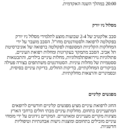
20:00 במהלך השנה האקדמית.
מסלול ניו יורק
סבב אלקטיב של 2-4 שבועות מוצע לתלמידי מסלול ניו יורק
בפקולטה לרפואה ולסטודנטים מחו"ל. הסבב מועבר על ידי
המחלקות הקליניות המסונפות לפקולטה ברפואה של אוניברסיטת
תל אביב. הסבב מתמקד בעקרונות ומחלות רפואת העיניים,
פתולוגיות נוירואופתלמולוגיות, מחלות עיניים בילדים, והתבטאות
ססטמיות של מחלות עיניות. הסטודנטים משתתפים בצורה פעילה
בביקורים המחלקתיים, בדיקות החולים, בדיקת עיניים בסיסית,
ובסמינרים והרצאות מחלקתיות.
מפגשים קליניים
החוג לרפואת עיניים מציע מפגשים קליניים חודשיים לרופאים
המתעניינים בתחום. מחלקות עיניים מבתי חולים ברחבי הארץ
מציגות מקרים מעניינים ומאתגרים. המקרים נידונים על ידי מומחי
עיניים מובילים בתחומם ומוצגות גישות אבחנתיות וטיפוליות
חדשניות.