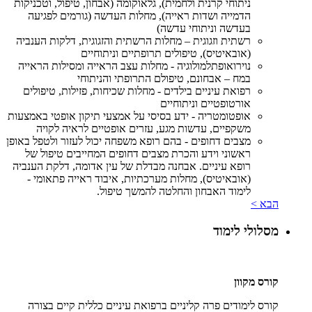
ניתוחי קרנית ולחמית), גלאוקומה (אבחון, טיפול, וטכניקות
הדמייה ושדות ראייה), מחלות העדשה (גורמים לפגיעה
בעדשה וניתוחי עדשה)
רשתית וזגוגית – מחלות הרשתית והזגוגית, דלקות הענביה
(אובאיטיס), טיפולים תרופתיים וניתוחיים
נוירואופתלמולוגיה - מחלות עצב הראייה ומסילות הראייה
במח – אבחונם, טיפולם התרופתי והניתוחי
רפואת עיניים בילדים - מחלות שכיחות, פזילות, טיפולים
אורטופטיים וניתוחיים
אופטומטריה - ידע בסיסי על אמצעי תיקון אופטי באמצעות
משקפיים, עדשות מגע, עזרים אופטיים לראיה לקויה
מצבים דחופים - בהם רופא משפחה יכול לעזור ולטפל באופן
ראשוני וידע והכרת מצבים דחופים המחייבים טיפול של
רופא עיניים. אבחנה מבדלת של עין אדומה, דלקת הענביה
(אובאיטיס), מחלות מערכתיות, איבוד ראייה פתאומי -
לימוד האבחון והחלטה להמשך טיפול.
הבא >
מסלולי לימוד
קורס מקוון
קורס לימודים פרה קליניים ברפואת עיניים כללית קיים בצורה