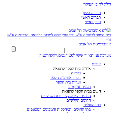
דילוג לתוכן העיקרי
תפריט עליון
תפריט ראשי
תוכן ראשי
בית הספר לרפואה ע"ש גריי
הפקולטה למדעי הרפואה והבריאות ע"ש
גריי
אוניברסיטת תל אביב
מערכת פניות
אזור אישי לסטודנטים.יות
להרשמה
אודות
אודות בית הספר לרפואה
גלריות
דבר ראש בית הספר
ועדות בית הספר
תכנית אלקטיב
חוגים בבית הספר לרפואה
החוגים הפרה-קליניים והמשולבים
החוגים הקליניים
בתי החולים
בתי החולים, המחלקות והמכונים המסונפים