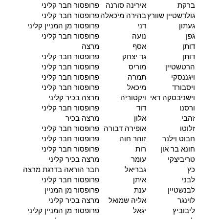
ברקת
אירינה סורנה
פרופסור חבר קליני
גולדשטיין שוורץ
בהירה מיכאלה
פרופסור חבר קליני
געתון
דני
פרופסור מן המניין קליני
גפן
נועה
פרופסור חבר קליני
דותן
אסף
מרצה
דותן
גד יצחק
פרופסור חבר קליני
הרטשטיין
מוריס
פרופסור חבר קליני
ויגננסקי
תמרה
פרופסור חבר קליני
ויסבורד
מיכאל
פרופסור חבר קליני
וישניבסקה דאי
ויקטוריה
מרצה בכיר קליני
ורסנו
דוד
פרופסור חבר קליני
זהבי
אלון
מרצה בכיר
זלוטו
אופירה דבורה
פרופסור חבר קליני
חבוט וילנר
זוהר חוה
פרופסור חבר קליני
חונא בר און
רות
פרופסור חבר קליני
טריביצקי
עומר
מרצה בכיר קליני
כץ
גבריאל
חבר הוראה בדרגת מרצה
לבני
איתן
פרופסור חבר קליני
לבנשטיין
ענת
פרופסור מן המניין
לוינגר
אליה שמואל
מרצה בכיר קליני
ליבוביץ
יגאל
פרופסור מן המניין קליני