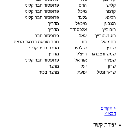
קליש
הדס
פרופסור חבר קליני
קרמר
מיכל
פרופסור חבר קליני
רבינא
גלעד
פרופסור חבר קליני
רגנבוגן
מיכאל
מדריך
רובוביץ
אלכסנדר
מדריך
רוטנשטרייך
יגאל
פרופסור חבר
רחמיאל
רוני
חבר הוראה בדרגת מרצה
שורץ
שולמית
מרצה בכיר קליני
שמש ורצברגר
רייצ'ל
מדריך
שפירר
אוריאל
פרופסור חבר קליני
שרון
יעל
מרצה
שר-רוזנטל
יפעת
מרצה בכיר
< הקודם
הבא >
יצירת קשר