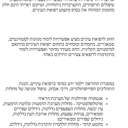
טיפולים תרופתיים, התערבויות ניתוחיות, ושיקום ראייתי הינם חלק
מהמגוון המהווה את בסיס מקצוע רפואת העיניים.
החוג לרפואת עיניים מציע אפשרויות לימוד מגוונות לסטודנטים,
סטאג'רים, מתמחים ומומחים בתחום רפואת העיניים בהתאם
למיומנותם הקלינית. החוג מעודד מחקר ואפשרויות לימוד
מתקדמות לרופאים צעירים וותיקים כאחד.
במסגרת ההוראה יילמד ידע בסיסי ברפואת עיניים, הבנת
התהליכים הפיזיופתולוגיים, דרכי אבחון, טיפול ומניעה של מחלות.
אנטומיה ופיזיולוגיה של מערכת הראיה
אוקולופלסטיקה - מחלות מערכת הדמעות ובלוטת הדמעות,
עין יבשה, מחלות העפעפיים (דלקות, גידולים שפירים
וממאירים, צניחת עפעף), מחלות ארובת העין (דלקות,
גידולים שפירים וממאירים)
מקטע קדמי - מחלות הלחמית והקרנית (דלקות, גידולים,