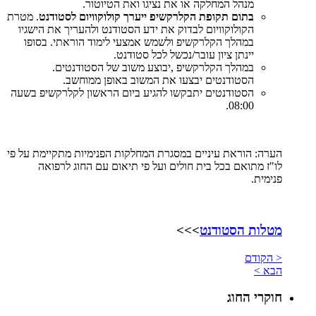
מנהל המחלקה או את נציגו ואת הטיוטור.
בתום תקופת הקלרקשיפ ייערך קולוקוויום לסטודנט
. מטרת
הקולוקוויום לבדוק את ידע הסטודנט ולהעריך את הישגיו
במהלך הקלרקשיפ ולשמש אמצעי לימוד הוראתי. בסופו
יינתן ציון עובר/נכשל לכל סטודנט.
במהלך הקלרקשיפ ,יבוצע משוב של הסטודנטים.
הסטודנטים יבצעו את המשוב באופן ממוחשב.
הסטודנטים יתבקשו להגיע ביום הראשון לקלרקשיפ בשעה
08:00.
הערה: הוראת עיניים במסגרת המחלקות הפנימיות מתקיימת על פי
לו"ז מתואם בכל בית חולים ועל פי תיאום עם החוג לרפואה
פנימית.
מטלות הסטודנט
>>>
< הקודם
הבא >
חוקרי החוג