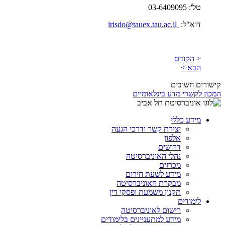
טל': 03-6409095
דוא"ל:
irisdo@tauex.tau.ac.il
< הקודם
הבא >
קישורים חשובים
המכון לקשרי מדע בינלאומיים
מידע כללי
יצירת קשר ודרכי הגעה
אלפון
דרושים
נהלי האוניברסיטה
מכרזים
מידע לשעת חירום
מבקרת האוניברסיטה
תקנון משמעת ופסקי דין
לימודים
רישום לאוניברסיטה
מידע למתעניינים בלימודים