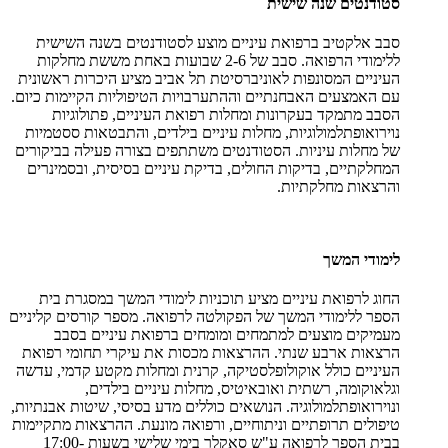
סטודנטים שנה שישית
סבב אלקטיב ברפואת עיניים מוצע לסטודנטים בשנה השישית
ללימודי הרפואה. סבב של 2-6 שבועות באחת מששת מחלקות
העיניים המסונפות לאוניברסיטת תל אביב מציע היכרות ראשונית
עם האמצעים האבחנתיים וההתערבויות הטיפוליות הקיימות כיום.
הסבב מתמקד בעקרונות ומחלות רפואת העיניים, פתולוגיות
נוירואופתלמולוגיות, מחלות עיניים בילדים, והתבטאות ססטמיות
של מחלות עיניות. הסטודנטים משתתפים בצורה פעילה בביקורים
המחלקתיים, בדיקות החולים, בדיקת עיניים בסיסית, ובסמינרים
והרצאות מחלקתיות.
לימודי המשך
החוג לרפואת עיניים מציע תוכניות לימודי המשך במסגרת בית
הספר ללימודי המשך של הפקולטה לרפואה. מספר קורסים קליניים
מעמיקים מוצעים למתמחים ומומחים ברפואת עיניים בסבב
הרצאות ארבע שנתי. ההרצאות מכסות את עיקרי תחומי רפואת
העיניים כולל אוקולופלסטיקה, קרנית ומחלות מקטע קדמי, עדשה
וגלאוקומה, רשתית ואובאיטיס, מחלות עיניים בילדים,
ונוירואופתלמולוגיה. הנושאים כוללים מדע בסיסי, שיטות אבנתיות,
טיפולים תרופתיים וניתוחיים, ורפואה מונעת. ההרצאות מתקיימות
בבית הספר לרפואה ע"ש סאקלר בימי שלישי בשעות 17:00-