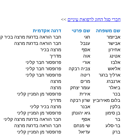
חברי סגל החוג לרפואת עיניים
>>
שם משפחה
שם פרטי
דרגה אקדמית
אביזמר
חגי
חבר הוראה בדרגת מרצה בכיר קלי
אבישר
ענבל
חבר הוראה בדרגת מרצה
אחירון
אסף
מרצה בכיר
אטינג
אוה
מדריך
אלבז
אורי
פרופסור חבר קליני
אליאש
צביה רבקה
פרופסור חבר קליני
ארליך ברגר
ריטה
פרופסור חבר קליני
ארנברג
מרים
מרצה
ביאלר
עומר יצחק
מרצה
בכר
אירית
פרופסור מן המניין קליני
בלום מאירוביץ
שרון רבקה
מדריך
בלקין
אבנר
מרצה בכיר קליני
בן סימון
גיא יהונתן
פרופסור מן המניין קליני
בר
אסף
חבר הוראה בדרגת מרצה קליני
בר-סלע
שי מנחם
חבר הוראה בדרגת מרצה
ברק
עדיאל
פרופסור מן המניין קליני