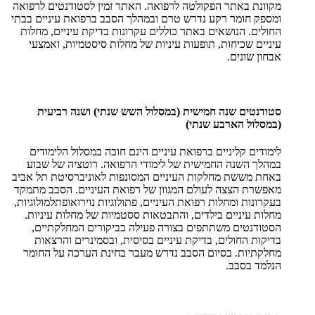
מקוונת באתר הפקולטה לרפואה. האתר זמין לסטודנטים לרפואה
ומספק חומר רקע נדרש טרם ובמהלך הסבב ברפואת עיניים בבתי
החולים. הנושאים באתר כוללים עקרונות בדיקת עיניים, מחלות
עיניים שכיחות, תופעות עיניות של מחלות סיסטמיות, ואמצעי
אבחון שונים.
סטודנטים שנה חמישית (במסלול השש שנתי) ושנה רביעית
(במסלול הארבע שנתי)
לימודים קליניים ברפואת עיניים הינם חובה במסלול הלימודים
במהלך השנה החמישית של לימודי הרפואה. רוטציה של שבוע
באחת מששת מחלקות העיניים המסונפות לאוניברסיטת תל אביב
מאפשרת הצצה לעולם המגוון של רפואת העיניים. הסבב מתמקד
בעקרונות ומחלות רפואת העיניים, פתולוגיות נוירואופתלמולוגיות,
מחלות עיניים בילדים, והתבטאות ססטמיות של מחלות עיניות.
הסטודנטים משתתפים בצורה פעילה בביקורים המחלקתיים,
בדיקות החולים, בדיקת עיניים בסיסית, ובסמינרים והרצאות
מחלקתיות. בסיום הסבב נדרש מעבר בחינת הערכה על החומר
הנלמד בסבב.