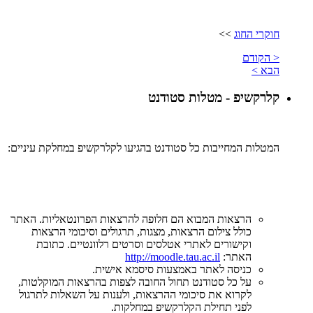
חוקרי החוג
>>
< הקודם
הבא >
קלרקשיפ - מטלות סטודנט
המטלות המחייבות כל סטודנט בהגיעו לקלרקשיפ במחלקת עיניים:
הרצאות המבוא הם חלופה להרצאות הפרונטאליות. האתר
כולל צילום הרצאות, מצגות, תרגולים וסיכומי הרצאות
וקישורים לאתרי אטלסים וסרטים רלוונטיים. כתובת
האתר:
http://moodle.tau.ac.il
כניסה לאתר באמצעות סיסמא אישית.
על כל סטודנט תחול החובה לצפות בהרצאות המוקלטות,
לקרוא את סיכומי ההרצאות, ולענות על השאלות לתרגול
לפני תחילת הקלרקשיפ במחלקות.