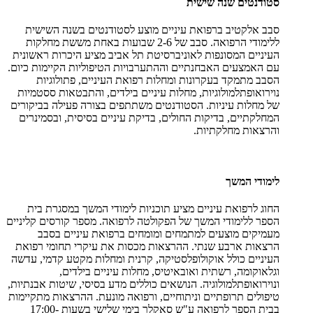
סטודנטים שנה שישית
סבב אלקטיב ברפואת עיניים מוצע לסטודנטים בשנה השישית
ללימודי הרפואה. סבב של 2-6 שבועות באחת מששת מחלקות
העיניים המסונפות לאוניברסיטת תל אביב מציע היכרות ראשונית
עם האמצעים האבחנתיים וההתערבויות הטיפוליות הקיימות כיום.
הסבב מתמקד בעקרונות ומחלות רפואת העיניים, פתולוגיות
נוירואופתלמולוגיות, מחלות עיניים בילדים, והתבטאות ססטמיות
של מחלות עיניות. הסטודנטים משתתפים בצורה פעילה בביקורים
המחלקתיים, בדיקות החולים, בדיקת עיניים בסיסית, ובסמינרים
והרצאות מחלקתיות.
לימודי המשך
החוג לרפואת עיניים מציע תוכניות לימודי המשך במסגרת בית
הספר ללימודי המשך של הפקולטה לרפואה. מספר קורסים קליניים
מעמיקים מוצעים למתמחים ומומחים ברפואת עיניים בסבב
הרצאות ארבע שנתי. ההרצאות מכסות את עיקרי תחומי רפואת
העיניים כולל אוקולופלסטיקה, קרנית ומחלות מקטע קדמי, עדשה
וגלאוקומה, רשתית ואובאיטיס, מחלות עיניים בילדים,
ונוירואופתלמולוגיה. הנושאים כוללים מדע בסיסי, שיטות אבנתיות,
טיפולים תרופתיים וניתוחיים, ורפואה מונעת. ההרצאות מתקיימות
בבית הספר לרפואה ע"ש סאקלר בימי שלישי בשעות 17:00-