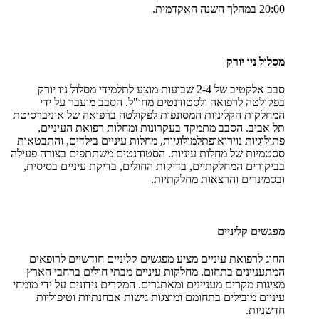
20:00 במהלך השנה האקדמית.
מסלול ניו יורק
סבב אלקטיב של 2-4 שבועות מוצע לתלמידי מסלול ניו יורק
בפקולטה לרפואה ולסטודנטים מחו"ל. הסבב מועבר על ידי
המחלקות הקליניות המסונפות לפקולטה ברפואה של אוניברסיטת
תל אביב. הסבב מתמקד בעקרונות ומחלות רפואת העיניים,
פתולוגיות נוירואופתלמולוגיות, מחלות עיניים בילדים, והתבטאות
ססטמיות של מחלות עיניות. הסטודנטים משתתפים בצורה פעילה
בביקורים המחלקתיים, בדיקות החולים, בדיקת עיניים בסיסית,
ובסמינרים והרצאות מחלקתיות.
מפגשים קליניים
החוג לרפואת עיניים מציע מפגשים קליניים חודשיים לרופאים
המתעניינים בתחום. מחלקות עיניים מבתי חולים ברחבי הארץ
מציגות מקרים מעניינים ומאתגרים. המקרים נידונים על ידי מומחי
עיניים מובילים בתחומם ומוצגות גישות אבחנתיות וטיפוליות
חדשניות.