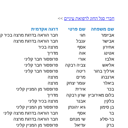
חברי סגל החוג לרפואת עיניים
>>
שם משפחה
שם פרטי
דרגה אקדמית
אביזמר
חגי
חבר הוראה בדרגת מרצה בכיר קלי
אבישר
ענבל
חבר הוראה בדרגת מרצה
אחירון
אסף
מרצה בכיר
אטינג
אוה
מדריך
אלבז
אורי
פרופסור חבר קליני
אליאש
צביה רבקה
פרופסור חבר קליני
ארליך ברגר
ריטה
פרופסור חבר קליני
ארנברג
מרים
מרצה
ביאלר
עומר יצחק
מרצה
בכר
אירית
פרופסור מן המניין קליני
בלום מאירוביץ
שרון רבקה
מדריך
בלקין
אבנר
מרצה בכיר קליני
בן סימון
גיא יהונתן
פרופסור מן המניין קליני
בר
אסף
חבר הוראה בדרגת מרצה קליני
בר-סלע
שי מנחם
חבר הוראה בדרגת מרצה
ברק
עדיאל
פרופסור מן המניין קליני