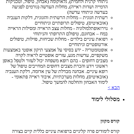
ניתוחי קרנית ולחמית), גלאוקומה (אבחון, טיפול, וטכניקות
הדמייה ושדות ראייה), מחלות העדשה (גורמים לפגיעה
בעדשה וניתוחי עדשה)
רשתית וזגוגית – מחלות הרשתית והזגוגית, דלקות הענביה
(אובאיטיס), טיפולים תרופתיים וניתוחיים
נוירואופתלמולוגיה - מחלות עצב הראייה ומסילות הראייה
במח – אבחונם, טיפולם התרופתי והניתוחי
רפואת עיניים בילדים - מחלות שכיחות, פזילות, טיפולים
אורטופטיים וניתוחיים
אופטומטריה - ידע בסיסי על אמצעי תיקון אופטי באמצעות
משקפיים, עדשות מגע, עזרים אופטיים לראיה לקויה
מצבים דחופים - בהם רופא משפחה יכול לעזור ולטפל באופן
ראשוני וידע והכרת מצבים דחופים המחייבים טיפול של
רופא עיניים. אבחנה מבדלת של עין אדומה, דלקת הענביה
(אובאיטיס), מחלות מערכתיות, איבוד ראייה פתאומי -
לימוד האבחון והחלטה להמשך טיפול.
הבא >
מסלולי לימוד
קורס מקוון
קורס לימודים פרה קליניים ברפואת עיניים כללית קיים בצורה