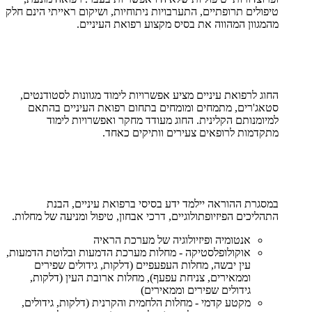
טיפולים תרופתיים, התערבויות ניתוחיות, ושיקום ראייתי הינם חלק
מהמגוון המהווה את בסיס מקצוע רפואת העיניים.
החוג לרפואת עיניים מציע אפשרויות לימוד מגוונות לסטודנטים,
סטאג'רים, מתמחים ומומחים בתחום רפואת העיניים בהתאם
למיומנותם הקלינית. החוג מעודד מחקר ואפשרויות לימוד
מתקדמות לרופאים צעירים וותיקים כאחד.
במסגרת ההוראה יילמד ידע בסיסי ברפואת עיניים, הבנת
התהליכים הפיזיופתולוגיים, דרכי אבחון, טיפול ומניעה של מחלות.
אנטומיה ופיזיולוגיה של מערכת הראיה
אוקולופלסטיקה - מחלות מערכת הדמעות ובלוטת הדמעות,
עין יבשה, מחלות העפעפיים (דלקות, גידולים שפירים
וממאירים, צניחת עפעף), מחלות ארובת העין (דלקות,
גידולים שפירים וממאירים)
מקטע קדמי - מחלות הלחמית והקרנית (דלקות, גידולים,