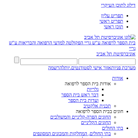
דילוג לתוכן העיקרי
תפריט עליון
תפריט ראשי
תוכן ראשי
בית הספר לרפואה ע"ש גריי
הפקולטה למדעי הרפואה והבריאות ע"ש
גריי
אוניברסיטת תל אביב
מערכת פניות
אזור אישי לסטודנטים.יות
להרשמה
אודות
אודות בית הספר לרפואה
גלריות
דבר ראש בית הספר
ועדות בית הספר
תכנית אלקטיב
חוגים בבית הספר לרפואה
החוגים הפרה-קליניים והמשולבים
החוגים הקליניים
בתי החולים
בתי החולים, המחלקות והמכונים המסונפים