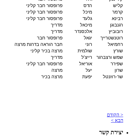
קליש
הדס
פרופסור חבר קליני
קרמר
מיכל
פרופסור חבר קליני
רבינא
גלעד
פרופסור חבר קליני
רגנבוגן
מיכאל
מדריך
רובוביץ
אלכסנדר
מדריך
רוטנשטרייך
יגאל
פרופסור חבר
רחמיאל
רוני
חבר הוראה בדרגת מרצה
שורץ
שולמית
מרצה בכיר קליני
שמש ורצברגר
רייצ'ל
מדריך
שפירר
אוריאל
פרופסור חבר קליני
שרון
יעל
מרצה
שר-רוזנטל
יפעת
מרצה בכיר
< הקודם
הבא >
יצירת קשר