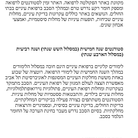
מקוונת באתר הפקולטה לרפואה. האתר זמין לסטודנטים לרפואה
ומספק חומר רקע נדרש טרם ובמהלך הסבב ברפואת עיניים בבתי
החולים. הנושאים באתר כוללים עקרונות בדיקת עיניים, מחלות
עיניים שכיחות, תופעות עיניות של מחלות סיסטמיות, ואמצעי
אבחון שונים.
סטודנטים שנה חמישית (במסלול השש שנתי) ושנה רביעית
(במסלול הארבע שנתי)
לימודים קליניים ברפואת עיניים הינם חובה במסלול הלימודים
במהלך השנה החמישית של לימודי הרפואה. רוטציה של שבוע
באחת מששת מחלקות העיניים המסונפות לאוניברסיטת תל אביב
מאפשרת הצצה לעולם המגוון של רפואת העיניים. הסבב מתמקד
בעקרונות ומחלות רפואת העיניים, פתולוגיות נוירואופתלמולוגיות,
מחלות עיניים בילדים, והתבטאות ססטמיות של מחלות עיניות.
הסטודנטים משתתפים בצורה פעילה בביקורים המחלקתיים,
בדיקות החולים, בדיקת עיניים בסיסית, ובסמינרים והרצאות
מחלקתיות. בסיום הסבב נדרש מעבר בחינת הערכה על החומר
הנלמד בסבב.