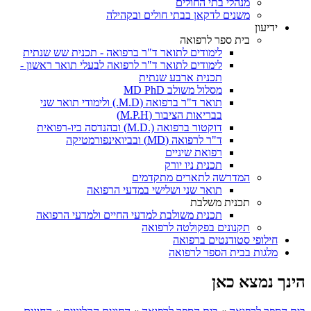
מנהלי בתי החולים
משנים לדקאן בבתי חולים ובקהילה
ידיעון
בית ספר לרפואה
לימודים לתואר ד"ר ברפואה - תכנית שש שנתית
לימודים לתואר ד"ר לרפואה לבעלי תואר ראשון -
תכנית ארבע שנתית
מסלול משולב MD PhD
תואר ד"ר ברפואה (M.D.) ולימודי תואר שני
בבריאות הציבור (M.P.H)
דוקטור ברפואה (.M.D) ובהנדסה ביו-רפואית
ד"ר לרפואה (MD) ובביואינפורמטיקה
רפואת שיניים
תכנית ניו יורק
המדרשה לתארים מתקדמים
תואר שני ושלישי במדעי הרפואה
תכנית משלבת
תכנית משולבת למדעי החיים ולמדעי הרפואה
תקנונים בפקולטה לרפואה
חילופי סטודנטים ברפואה
מלגות בבית הספר לרפואה
הינך נמצא כאן