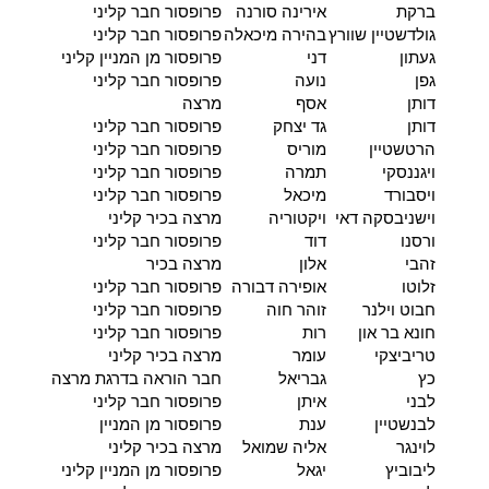
ברקת
אירינה סורנה
פרופסור חבר קליני
גולדשטיין שוורץ
בהירה מיכאלה
פרופסור חבר קליני
געתון
דני
פרופסור מן המניין קליני
גפן
נועה
פרופסור חבר קליני
דותן
אסף
מרצה
דותן
גד יצחק
פרופסור חבר קליני
הרטשטיין
מוריס
פרופסור חבר קליני
ויגננסקי
תמרה
פרופסור חבר קליני
ויסבורד
מיכאל
פרופסור חבר קליני
וישניבסקה דאי
ויקטוריה
מרצה בכיר קליני
ורסנו
דוד
פרופסור חבר קליני
זהבי
אלון
מרצה בכיר
זלוטו
אופירה דבורה
פרופסור חבר קליני
חבוט וילנר
זוהר חוה
פרופסור חבר קליני
חונא בר און
רות
פרופסור חבר קליני
טריביצקי
עומר
מרצה בכיר קליני
כץ
גבריאל
חבר הוראה בדרגת מרצה
לבני
איתן
פרופסור חבר קליני
לבנשטיין
ענת
פרופסור מן המניין
לוינגר
אליה שמואל
מרצה בכיר קליני
ליבוביץ
יגאל
פרופסור מן המניין קליני