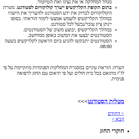
מנהל המחלקה או את נציגו ואת הטיוטור.
בתום תקופת הקלרקשיפ ייערך קולוקוויום לסטודנט
. מטרת
הקולוקוויום לבדוק את ידע הסטודנט ולהעריך את הישגיו
במהלך הקלרקשיפ ולשמש אמצעי לימוד הוראתי. בסופו
יינתן ציון עובר/נכשל לכל סטודנט.
במהלך הקלרקשיפ ,יבוצע משוב של הסטודנטים.
הסטודנטים יבצעו את המשוב באופן ממוחשב.
הסטודנטים יתבקשו להגיע ביום הראשון לקלרקשיפ בשעה
08:00.
הערה: הוראת עיניים במסגרת המחלקות הפנימיות מתקיימת על פי
לו"ז מתואם בכל בית חולים ועל פי תיאום עם החוג לרפואה
פנימית.
מטלות הסטודנט
>>>
< הקודם
הבא >
חוקרי החוג