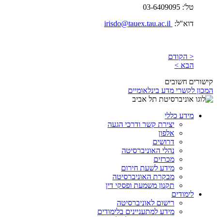
טל': 03-6409095
דוא"ל:
irisdo@tauex.tau.ac.il
< הקודם
הבא >
קישורים חשובים
המכון לקשרי מדע בינלאומיים
מידע כללי
יצירת קשר ודרכי הגעה
אלפון
דרושים
נהלי האוניברסיטה
מכרזים
מידע לשעת חירום
מבקרת האוניברסיטה
תקנון משמעת ופסקי דין
לימודים
רישום לאוניברסיטה
מידע למתעניינים בלימודים