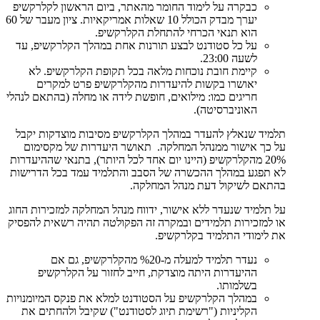
כבקרה על לימוד החומר מהאתר, ביום הראשון לקלרקשיפ
יערך מבדק הכולל 10 שאלות אמריקאיות. ציון מעבר של 60
הוא תנאי הכרחי להתחלת הקלרקשיפ.
על כל סטודנט לבצע תורנות אחת במהלך הקלרקשיפ, עד
לשעה 23:00.
קיימת חובת נוכחות מלאה בכל תקופת הקלרקשיפ. לא
יאושרו בקשות להיעדרות מהקלרקשיפ פרט למקרים
חריגים כמו: מילואים, חופשת לידה או מחלה (בהתאם לנהלי
האוניברסיטה).
תלמיד שנאלץ להעדר במהלך הקלרקשיפ מסיבות מוצדקות יקבל
על כך אישור ממנהל המחלקה. תאושר היעדרות של מקסימום
20% מהקלרקשיפ (היינו יום אחד לכל היותר), בתנאי שההיעדרות
לא תפגע במהלך ההכשרה של הסבב והתלמיד עמד בכל הדרישות
בהתאם לשיקול דעת מנהל המחלקה.
על תלמיד שנעדר ללא אישור, ידווח מנהל המחלקה למזכירות החוג
או למזכירות תלמידים ובמקרה זה הפקולטה תהיה רשאית להפסיק
את לימודי התלמיד בקלרקשיפ.
נעדר תלמיד למעלה מ-%20 מהקלרקשיפ, גם אם
ההיעדרות היתה מוצדקת, חייב לחזור על הקלרקשיפ
בשלמותו.
במהלך הקלרקשיפ על הסטודנט למלא את פנקס המיומנויות
הקליניות ("רשימת תיוג לסטודנט") שקיבל ולהחתים את