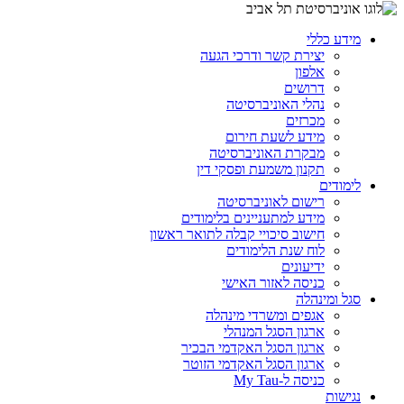
מידע כללי
יצירת קשר ודרכי הגעה
אלפון
דרושים
נהלי האוניברסיטה
מכרזים
מידע לשעת חירום
מבקרת האוניברסיטה
תקנון משמעת ופסקי דין
לימודים
רישום לאוניברסיטה
מידע למתעניינים בלימודים
חישוב סיכויי קבלה לתואר ראשון
לוח שנת הלימודים
ידיעונים
כניסה לאזור האישי
סגל ומינהלה
אגפים ומשרדי מינהלה
ארגון הסגל המנהלי
ארגון הסגל האקדמי הבכיר
ארגון הסגל האקדמי הזוטר
כניסה ל-My Tau
נגישות