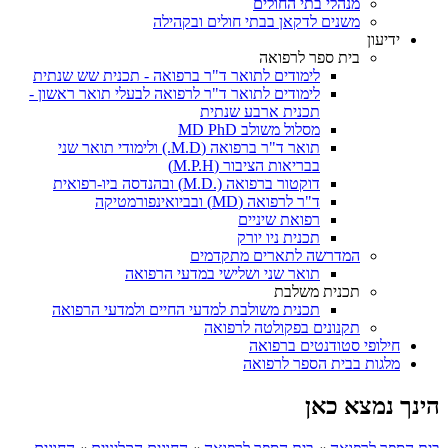
מנהלי בתי החולים
משנים לדקאן בבתי חולים ובקהילה
ידיעון
בית ספר לרפואה
לימודים לתואר ד"ר ברפואה - תכנית שש שנתית
לימודים לתואר ד"ר לרפואה לבעלי תואר ראשון -
תכנית ארבע שנתית
מסלול משולב MD PhD
תואר ד"ר ברפואה (M.D.) ולימודי תואר שני
בבריאות הציבור (M.P.H)
דוקטור ברפואה (.M.D) ובהנדסה ביו-רפואית
ד"ר לרפואה (MD) ובביואינפורמטיקה
רפואת שיניים
תכנית ניו יורק
המדרשה לתארים מתקדמים
תואר שני ושלישי במדעי הרפואה
תכנית משלבת
תכנית משולבת למדעי החיים ולמדעי הרפואה
תקנונים בפקולטה לרפואה
חילופי סטודנטים ברפואה
מלגות בבית הספר לרפואה
הינך נמצא כאן