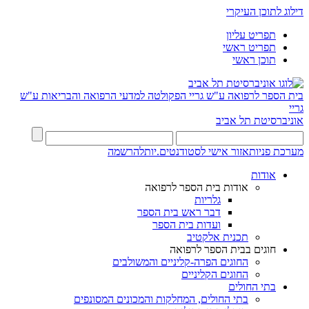
דילוג לתוכן העיקרי
תפריט עליון
תפריט ראשי
תוכן ראשי
בית הספר לרפואה ע"ש גריי
הפקולטה למדעי הרפואה והבריאות ע"ש
גריי
אוניברסיטת תל אביב
מערכת פניות
אזור אישי לסטודנטים.יות
להרשמה
אודות
אודות בית הספר לרפואה
גלריות
דבר ראש בית הספר
ועדות בית הספר
תכנית אלקטיב
חוגים בבית הספר לרפואה
החוגים הפרה-קליניים והמשולבים
החוגים הקליניים
בתי החולים
בתי החולים, המחלקות והמכונים המסונפים