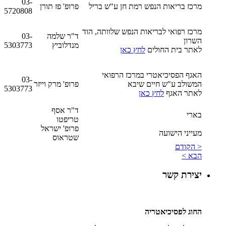
03-
מרכז בריאות הנפש רמת חן ע"ש בריל
פרופ' פז תורן
5720808
מרכז רפואי לבריאות הנפש שלוותה, הוד
ד"ר שלמה
03-
השרון
מנדלוביץ
5303773
לאתר בית החולים
לחץ כאן
האגף הפסיכיאטרי במרכז הרפואי
03-
המשולב ע"ש חיים שיבא
פרופ' מרק וייזר
5303773
לאתר האגף
לחץ כאן
ד"ר אסף
בארי
טריפטו
פרופ' ישראל
מעייני הישועה
שטראוס
< הקודם
הבא >
יצירת קשר
החוג לפסיכיאטריה