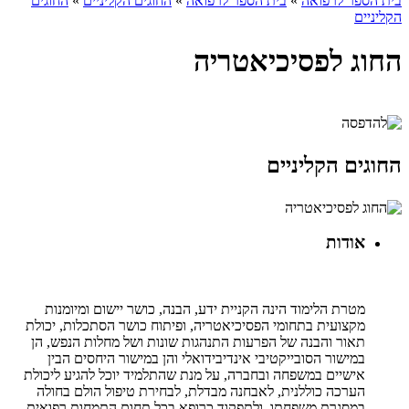
בית הספר לרפואה
»
בית הספר לרפואה
»
החוגים הקליניים
»
החוגים
הקליניים
החוג לפסיכיאטריה
החוגים הקליניים
אודות
מטרת הלימוד הינה הקניית ידע, הבנה, כושר יישום ומיומנות
מקצועית בתחומי הפסיכיאטריה, ופיתוח כושר הסתכלות, יכולת
תאור והבנה של הפרעות התנהגות שונות ושל מחלות הנפש, הן
במישור הסובייקטיבי אינדיבידואלי והן במישור היחסים הבין
אישיים במשפחה ובחברה, על מנת שהתלמיד יוכל להגיע ליכולת
הערכה כוללנית, לאבחנה מבדלת, לבחירת טיפול הולם בחולה
במסגרת משפחתו, ולתפקוד כרופא בכל תחום התמחות רפואית.