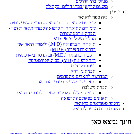
מנהלי בתי החולים
משנים לדקאן בבתי חולים ובקהילה
ידיעון
בית ספר לרפואה
לימודים לתואר ד"ר ברפואה - תכנית שש שנתית
לימודים לתואר ד"ר לרפואה לבעלי תואר ראשון -
תכנית ארבע שנתית
מסלול משולב MD PhD
תואר ד"ר ברפואה (M.D.) ולימודי תואר שני
בבריאות הציבור (M.P.H)
דוקטור ברפואה (.M.D) ובהנדסה ביו-רפואית
ד"ר לרפואה (MD) ובביואינפורמטיקה
רפואת שיניים
תכנית ניו יורק
המדרשה לתארים מתקדמים
תואר שני ושלישי במדעי הרפואה
תכנית משלבת
תכנית משולבת למדעי החיים ולמדעי הרפואה
תקנונים בפקולטה לרפואה
חילופי סטודנטים ברפואה
מלגות בבית הספר לרפואה
הינך נמצא כאן