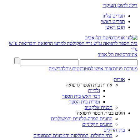
דילוג לתוכן העיקרי
תפריט עליון
תפריט ראשי
תוכן ראשי
בית הספר לרפואה ע"ש גריי
הפקולטה למדעי הרפואה והבריאות ע"ש
גריי
אוניברסיטת תל אביב
מערכת פניות
אזור אישי לסטודנטים.יות
להרשמה
אודות
אודות בית הספר לרפואה
גלריות
דבר ראש בית הספר
ועדות בית הספר
תכנית אלקטיב
חוגים בבית הספר לרפואה
החוגים הפרה-קליניים והמשולבים
החוגים הקליניים
בתי החולים
בתי החולים, המחלקות והמכונים המסונפים