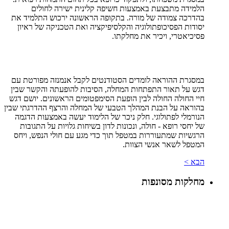
הלמידה מתבצעת באמצעות חשיפה קלינית ישירה לחולים
בהדרכה צמודה של מורה. בתקופה הראשונה ירכוש התלמיד את
יסודות הפסיכופתולוגיה והקלסיפיקציה ואת הטכניקה של ראיון
פסיכיאטרי, ויכיר את מחלקתו.
במסגרת ההוראה לומדים הסטודנטים לקבל אנמנזה מפורטת עם
דגש על תאור התפתחות המחלה, הסיבות להופעתה והקשר שבין
חיי החולה החולה לבין הופעת הסימפטומים הראשונים. יושם דגש
בהוראה על הבנת המהלך הטבעי של המחלה והרצף ההדרגתי שבין
הנורמלי לפתולוגי. חלק ניכר של הלימוד יעשה באמצעות הדגמה
של יחסי רופא - חולה, ונכונות לדון בשיחות גלויות על התגובות
הרגשיות שמתעוררות במטפל תוך כדי מגע עם חולי הנפש, ויחס
המטפל לשאר אנשי הצוות.
הבא >
מחלקות מסונפות