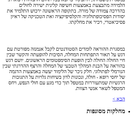
הלמידה מתבצעת באמצעות חשיפה קלינית ישירה לחולים
בהדרכה צמודה של מורה. בתקופה הראשונה ירכוש התלמיד את
יסודות הפסיכופתולוגיה והקלסיפיקציה ואת הטכניקה של ראיון
פסיכיאטרי, ויכיר את מחלקתו.
במסגרת ההוראה לומדים הסטודנטים לקבל אנמנזה מפורטת עם
דגש על תאור התפתחות המחלה, הסיבות להופעתה והקשר שבין
חיי החולה החולה לבין הופעת הסימפטומים הראשונים. יושם דגש
בהוראה על הבנת המהלך הטבעי של המחלה והרצף ההדרגתי שבין
הנורמלי לפתולוגי. חלק ניכר של הלימוד יעשה באמצעות הדגמה
של יחסי רופא - חולה, ונכונות לדון בשיחות גלויות על התגובות
הרגשיות שמתעוררות במטפל תוך כדי מגע עם חולי הנפש, ויחס
המטפל לשאר אנשי הצוות.
הבא >
מחלקות מסונפות