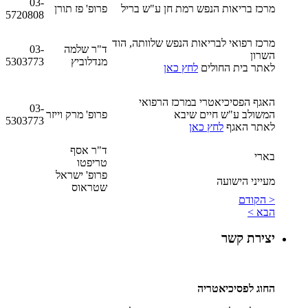
03-
מרכז בריאות הנפש רמת חן ע"ש בריל
פרופ' פז תורן
5720808
מרכז רפואי לבריאות הנפש שלוותה, הוד
ד"ר שלמה
03-
השרון
מנדלוביץ
5303773
לאתר בית החולים
לחץ כאן
האגף הפסיכיאטרי במרכז הרפואי
03-
המשולב ע"ש חיים שיבא
פרופ' מרק וייזר
5303773
לאתר האגף
לחץ כאן
ד"ר אסף
בארי
טריפטו
פרופ' ישראל
מעייני הישועה
שטראוס
< הקודם
הבא >
יצירת קשר
החוג לפסיכיאטריה