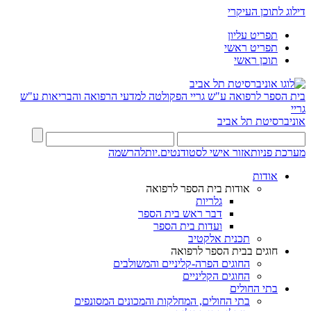
דילוג לתוכן העיקרי
תפריט עליון
תפריט ראשי
תוכן ראשי
בית הספר לרפואה ע"ש גריי
הפקולטה למדעי הרפואה והבריאות ע"ש
גריי
אוניברסיטת תל אביב
מערכת פניות
אזור אישי לסטודנטים.יות
להרשמה
אודות
אודות בית הספר לרפואה
גלריות
דבר ראש בית הספר
ועדות בית הספר
תכנית אלקטיב
חוגים בבית הספר לרפואה
החוגים הפרה-קליניים והמשולבים
החוגים הקליניים
בתי החולים
בתי החולים, המחלקות והמכונים המסונפים