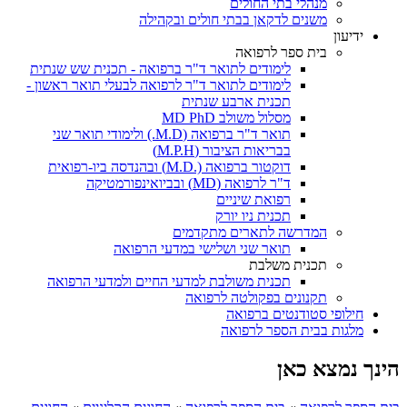
מנהלי בתי החולים
משנים לדקאן בבתי חולים ובקהילה
ידיעון
בית ספר לרפואה
לימודים לתואר ד"ר ברפואה - תכנית שש שנתית
לימודים לתואר ד"ר לרפואה לבעלי תואר ראשון -
תכנית ארבע שנתית
מסלול משולב MD PhD
תואר ד"ר ברפואה (M.D.) ולימודי תואר שני
בבריאות הציבור (M.P.H)
דוקטור ברפואה (.M.D) ובהנדסה ביו-רפואית
ד"ר לרפואה (MD) ובביואינפורמטיקה
רפואת שיניים
תכנית ניו יורק
המדרשה לתארים מתקדמים
תואר שני ושלישי במדעי הרפואה
תכנית משלבת
תכנית משולבת למדעי החיים ולמדעי הרפואה
תקנונים בפקולטה לרפואה
חילופי סטודנטים ברפואה
מלגות בבית הספר לרפואה
הינך נמצא כאן