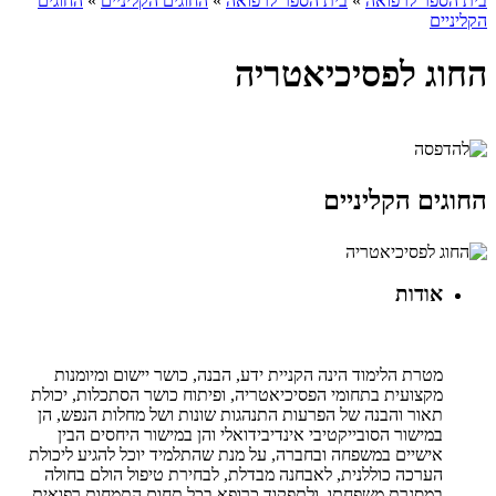
בית הספר לרפואה
»
בית הספר לרפואה
»
החוגים הקליניים
»
החוגים
הקליניים
החוג לפסיכיאטריה
החוגים הקליניים
אודות
מטרת הלימוד הינה הקניית ידע, הבנה, כושר יישום ומיומנות
מקצועית בתחומי הפסיכיאטריה, ופיתוח כושר הסתכלות, יכולת
תאור והבנה של הפרעות התנהגות שונות ושל מחלות הנפש, הן
במישור הסובייקטיבי אינדיבידואלי והן במישור היחסים הבין
אישיים במשפחה ובחברה, על מנת שהתלמיד יוכל להגיע ליכולת
הערכה כוללנית, לאבחנה מבדלת, לבחירת טיפול הולם בחולה
במסגרת משפחתו, ולתפקוד כרופא בכל תחום התמחות רפואית.