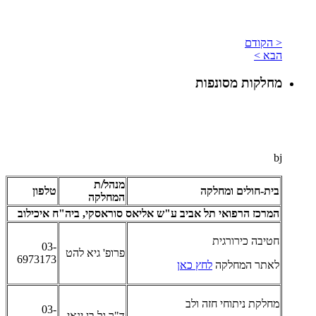
< הקודם
הבא >
מחלקות מסונפות
bj
מנהל/ת
בית-חולים ומחלקה
טלפון
המחלקה
המרכז הרפואי תל אביב ע"ש אליאס סוראסקי, ביה"ח איכילוב
חטיבה כירורגית
03-
פרופ' גיא להט
6973173
לאתר המחלקה
לחץ כאן
מחלקת ניתוחי חזה ולב
03-
ד"ר גל בן ינאי