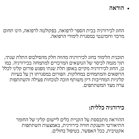
הוראה
החוג לכירורגיה בבית הספר לרפואה, בפקולטה לרפואה, הינו תחום
מרכזי ודומיננטי במסגרת לימודי הרפואה.
תוכנית הלימוד בחוג לכירורגיה מהווה חלק מהסילבוס התלת שנתי,
תוך מגמה לכיסוי של הנושאים המרכזיים למתמחה בכירורגיה. כמו
כן, החוג לכירורגיה מקיים באופן תלת שנתי מפגש פורום קליני לכלל
הרופאים והמתמחים במחלקות. הפורום במסגרתו דן על בעיות
קליניות המחייבות דיון משותף וזוכה לנוכחות פעילה והשתתפות
ערה מצד המשתתפים.
כירורגיה כללית:
ההוראה מתבססת על הקניית כלים ליישום קליני של החומר
התיאורטי והענקת חוויה כירורגית, באמצעות השתתפות
אקטיבית, ככל האפשר, בטיפול בחולים.