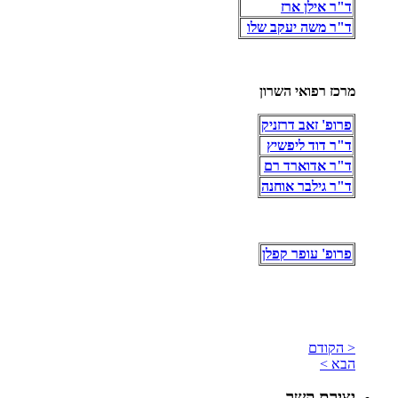
ד"ר אילן ארז
ד"ר משה יעקב שלו
מרכז רפואי השרון
פרופ' זאב דרזניק
ד"ר דוד ליפשיץ
ד"ר אדוארד רם
ד"ר גילבר אוחנה
פרופ' עופר קפלן
< הקודם
הבא >
יצירת קשר