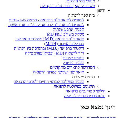
מנהלי בתי החולים
משנים לדקאן בבתי חולים ובקהילה
ידיעון
בית ספר לרפואה
לימודים לתואר ד"ר ברפואה - תכנית שש שנתית
לימודים לתואר ד"ר לרפואה לבעלי תואר ראשון -
תכנית ארבע שנתית
מסלול משולב MD PhD
תואר ד"ר ברפואה (M.D.) ולימודי תואר שני
בבריאות הציבור (M.P.H)
דוקטור ברפואה (.M.D) ובהנדסה ביו-רפואית
ד"ר לרפואה (MD) ובביואינפורמטיקה
רפואת שיניים
תכנית ניו יורק
המדרשה לתארים מתקדמים
תואר שני ושלישי במדעי הרפואה
תכנית משלבת
תכנית משולבת למדעי החיים ולמדעי הרפואה
תקנונים בפקולטה לרפואה
חילופי סטודנטים ברפואה
מלגות בבית הספר לרפואה
הינך נמצא כאן