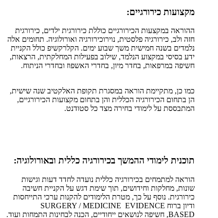
מקצועות כירורגיים:
ההוראה במקצעות הכירורגיים כוללת כירורגית ילדים, כירורגית
חזה ולב, כירורגיה פלסטית, נוירוכירורגיה ואורולוגיה. תחומים אלה
נלמדים בשנה חמישית משך שבוע ימים. הקלרקשיפ כולל הקניית
ידע בסיסי במקצוע הנלמד, שילוב בפעילות המחלקתית, הרצאות,
חשיפה במרפאות, בחדר מיון, בחדרי האשפוז ובחדרי הניתוח.
כמו כן, מתקיימת הוראה במסגרת תקופת האלקטיב שנה שישית,
הן בתחום הכירורגיה הכללית והן בתחום מקצועות הכירורגיים,
המתבססת על לימודי בחירה מצד כל סטודנט.
תוכנית לימודי ההמשך בכירורגיה כללית ובאורולוגיה:
הוראה למתמחים בכירורגיה כללית נועדה לחדד דעות וגישות
שונות, מחלקות וחידושים, תוך שימת דגש על הקניית חשיבה
כירורגית. נוסף על כך, מטרת הלימודים להקנות ערכי התייחסות
ודיון ברוח SURGERY / MEDICINE EVIDENCE
BASED, חשיפה לנושאים ייחודיים, הכנה לבחינות התמחות ועוד.