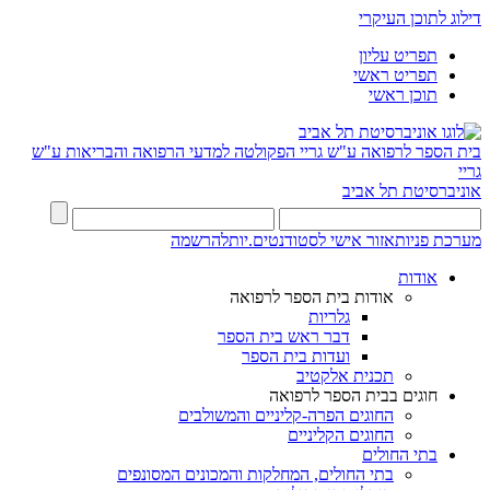
דילוג לתוכן העיקרי
תפריט עליון
תפריט ראשי
תוכן ראשי
בית הספר לרפואה ע"ש גריי
הפקולטה למדעי הרפואה והבריאות ע"ש
גריי
אוניברסיטת תל אביב
מערכת פניות
אזור אישי לסטודנטים.יות
להרשמה
אודות
אודות בית הספר לרפואה
גלריות
דבר ראש בית הספר
ועדות בית הספר
תכנית אלקטיב
חוגים בבית הספר לרפואה
החוגים הפרה-קליניים והמשולבים
החוגים הקליניים
בתי החולים
בתי החולים, המחלקות והמכונים המסונפים