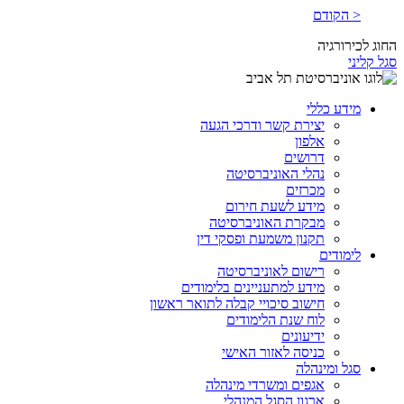
< הקודם
החוג לכירורגיה
סגל קליני
מידע כללי
יצירת קשר ודרכי הגעה
אלפון
דרושים
נהלי האוניברסיטה
מכרזים
מידע לשעת חירום
מבקרת האוניברסיטה
תקנון משמעת ופסקי דין
לימודים
רישום לאוניברסיטה
מידע למתעניינים בלימודים
חישוב סיכויי קבלה לתואר ראשון
לוח שנת הלימודים
ידיעונים
כניסה לאזור האישי
סגל ומינהלה
אגפים ומשרדי מינהלה
ארגון הסגל המנהלי