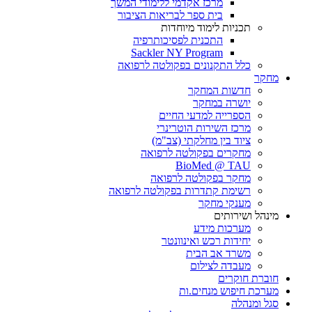
מרכז אקדמי ללימודי המשך
בית ספר לבריאות הציבור
תכניות לימוד מיוחדות
התכנית לפסיכותרפיה
Sackler NY Program
כלל התקנונים בפקולטה לרפואה
מחקר
חדשות המחקר
יושרה במחקר
הספרייה למדעי החיים
מרכז השירות הוטרינרי
ציוד בין מחלקתי (צב"מ)
מחקרים בפקולטה לרפואה
BioMed @ TAU
מחקר בפקולטה לרפואה
רשימת קתדרות בפקולטה לרפואה
מענקי מחקר
מינהל ושירותים
מערכות מידע
יחידות רכש ואינוונטר
משרד אב הבית
מעבדה לצילום
חוברת חוקרים
מערכת חיפוש מנחים.ות
סגל ומנהלה