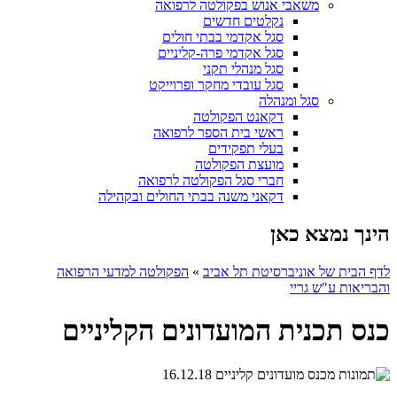
משאבי אנוש בפקולטה לרפואה
נקלטים חדשים
סגל אקדמי בבתי חולים
סגל אקדמי פרה-קליניים
סגל מנהלי תקני
סגל עובדי מחקר ופרוייקט
סגל ומנהלה
דקאנט הפקולטה
ראשי בית הספר לרפואה
בעלי תפקידים
מועצת הפקולטה
חברי סגל הפקולטה לרפואה
דקאני משנה בבתי החולים ובקהילה
הינך נמצא כאן
לדף הבית של אוניברסיטת תל אביב
»
הפקולטה למדעי הרפואה
והבריאות ע"ש גריי
כנס תכנית המועדונים הקליניים