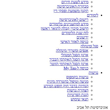
מידע לשעת חירום
מבקרת האוניברסיטה
תקנון משמעת ופסקי דין
לימודים
רישום לאוניברסיטה
מידע למתעניינים בלימודים
חישוב סיכויי קבלה לתואר ראשון
לוח שנת הלימודים
ידיעונים
כניסה לאזור האישי
סגל ומינהלה
אגפים ומשרדי מינהלה
ארגון הסגל המנהלי
ארגון הסגל האקדמי הבכיר
ארגון הסגל האקדמי הזוטר
כניסה ל-My Tau
נגישות
נגישות בקמפוס
מניעה וטיפול בהטרדה מינית
הנחיות בדבר חוק חופש המידע
הצהרת נגישות
הגנת הפרטיות
תנאי שימוש
אוניברסיטת תל אביב