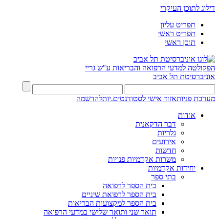
דילוג לתוכן העיקרי
תפריט עליון
תפריט ראשי
תוכן ראשי
הפקולטה למדעי הרפואה והבריאות ע"ש גריי
אוניברסיטת תל אביב
מערכת פניות
אזור אישי לסטודנטים.יות
להרשמה
אודות
דבר הדקאנית
גלריות
אירועים
חדשות
משרות אקדמיות פנויות
יחידות אקדמיות
בתי ספר
בית הספר לרפואה
בית הספר לרפואת שיניים
בית הספר למקצועות הבריאות
תואר שני ותואר שלישי במדעי הרפואה