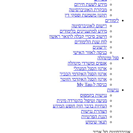
מידע לשעת חירום
מבקרת האוניברסיטה
תקנון משמעת ופסקי דין
לימודים
רישום לאוניברסיטה
מידע למתעניינים בלימודים
חישוב סיכויי קבלה לתואר ראשון
לוח שנת הלימודים
ידיעונים
כניסה לאזור האישי
סגל ומינהלה
אגפים ומשרדי מינהלה
ארגון הסגל המנהלי
ארגון הסגל האקדמי הבכיר
ארגון הסגל האקדמי הזוטר
כניסה ל-My Tau
נגישות
נגישות בקמפוס
מניעה וטיפול בהטרדה מינית
הנחיות בדבר חוק חופש המידע
הצהרת נגישות
הגנת הפרטיות
תנאי שימוש
אוניברסיטת תל אביב