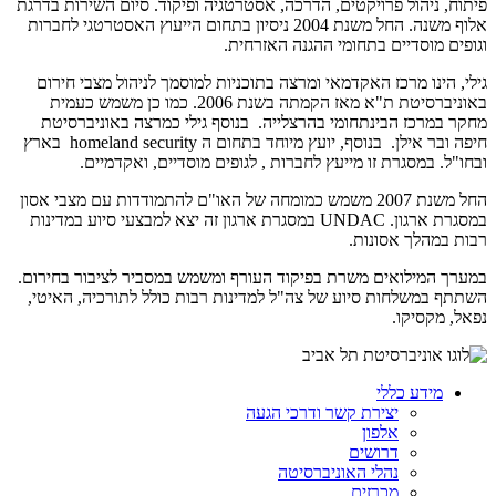
פיתוח, ניהול פרויקטים, הדרכה, אסטרטגיה ופיקוד. סיום השירות בדרגת
אלוף משנה. החל משנת 2004 ניסיון בתחום הייעוץ האסטרטגי לחברות
וגופים מוסדיים בתחומי ההגנה האזרחית.
גילי, הינו מרכז האקדמאי ומרצה בתוכניות למוסמך לניהול מצבי חירום
באוניברסיטת ת"א מאז הקמתה בשנת 2006. כמו כן משמש כעמית
מחקר במרכז הבינתחומי בהרצלייה. בנוסף גילי כמרצה באוניברסיטת
חיפה ובר אילן. בנוסף, יועץ מיוחד בתחום ה homeland security בארץ
ובחו"ל. במסגרת זו מייעץ לחברות , לגופים מוסדיים, ואקדמיים.
החל משנת 2007 משמש כמומחה של האו"ם להתמודדות עם מצבי אסון
במסגרת ארגון. UNDAC במסגרת ארגון זה יצא למבצעי סיוע במדינות
רבות במהלך אסונות.
במערך המילואים משרת בפיקוד העורף ומשמש במסביר לציבור בחירום.
השתתף במשלחות סיוע של צה"ל למדינות רבות כולל לתורכיה, האיטי,
נפאל, מקסיקו.
מידע כללי
יצירת קשר ודרכי הגעה
אלפון
דרושים
נהלי האוניברסיטה
מכרזים