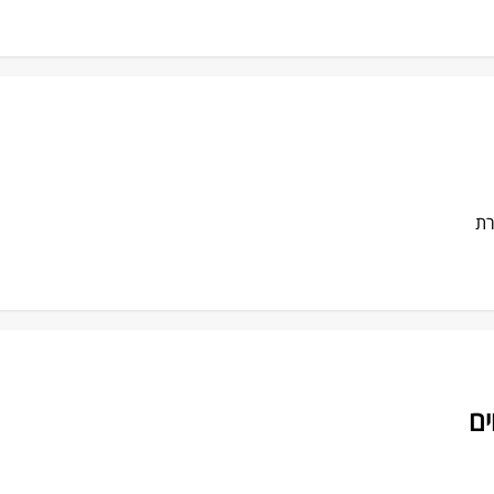
רת
ים