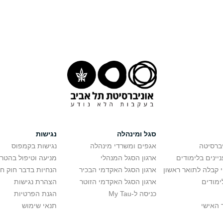
סגל ומינהלה
נגישות
יברסיטה
אגפים ומשרדי מינהלה
נגישות בקמפוס
יינים בלימודים
ארגון הסגל המנהלי
מניעה וטיפול בהטר
י קבלה לתואר ראשון
ארגון הסגל האקדמי הבכיר
הנחיות בדבר חוק ח
ימודים
ארגון הסגל האקדמי הזוטר
הצהרת נגישות
כניסה ל-My Tau
הגנת הפרטיות
 האישי
תנאי שימוש