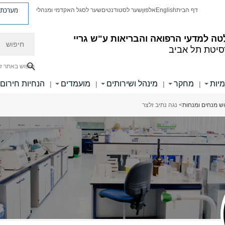
מערכת פ
דף הבית
English
אלפון
שער לסטודנטים
שער לסגל האקדמי ומנהלי
חיפוש
ה למדעי הרפואה והבריאות ע"ש גריי
סיטת תל אביב
חיפוש באתר ז
מיות
מחקר
מינהל ושירותים
מועמדים
הנחיות חירום
|
|
|
|
ש מנחים ומנחות
> נגה נתיב זלצר