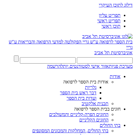
דילוג לתוכן העיקרי
תפריט עליון
תפריט ראשי
תוכן ראשי
בית הספר לרפואה ע"ש גריי
הפקולטה למדעי הרפואה והבריאות ע"ש
גריי
אוניברסיטת תל אביב
מערכת פניות
אזור אישי לסטודנטים.יות
להרשמה
אודות
אודות בית הספר לרפואה
גלריות
דבר ראש בית הספר
ועדות בית הספר
תכנית אלקטיב
חוגים בבית הספר לרפואה
החוגים הפרה-קליניים והמשולבים
החוגים הקליניים
בתי החולים
בתי החולים, המחלקות והמכונים המסונפים