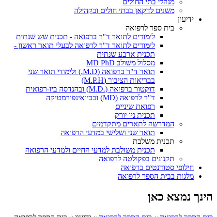
מנהלי בתי החולים
משנים לדקאן בבתי חולים ובקהילה
ידיעון
בית ספר לרפואה
לימודים לתואר ד"ר ברפואה - תכנית שש שנתית
לימודים לתואר ד"ר לרפואה לבעלי תואר ראשון -
תכנית ארבע שנתית
מסלול משולב MD PhD
תואר ד"ר ברפואה (M.D.) ולימודי תואר שני
בבריאות הציבור (M.P.H)
דוקטור ברפואה (.M.D) ובהנדסה ביו-רפואית
ד"ר לרפואה (MD) ובביואינפורמטיקה
רפואת שיניים
תכנית ניו יורק
המדרשה לתארים מתקדמים
תואר שני ושלישי במדעי הרפואה
תכנית משלבת
תכנית משולבת למדעי החיים ולמדעי הרפואה
תקנונים בפקולטה לרפואה
חילופי סטודנטים ברפואה
מלגות בבית הספר לרפואה
הינך נמצא כאן