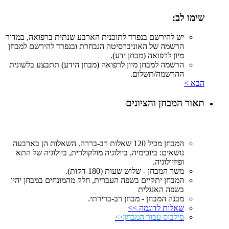
שימו לב:
יש להירשם בנפרד לתוכנית הארבע שנתית ברפואה, במדור
הרשמה של האוניברסיטה הנבחרת ובנפרד להירשם למבחן
מיון לרפואה (מבחן ידע).
הרשמה למבחן מיון לרפואה (מבחן הידע) תתבצע בלשונית
ההרשמה/תשלום.
הבא >
תאור המבחן והציונים
המבחן מכיל 120 שאלות רב-בררה. השאלות הן בארבעה
נושאים: ביוכימיה, ביולוגיה מולקולרית, ביולוגיה של התא
ופיזיולוגיה.
משך המבחן - שלוש שעות (180 דקות).
המבחן יתקיים בשפה העברית, חלק מהמונחים במבחן יהיו
בשפה האנגלית
מבנה המבחן - מבחן רב-ברירתי.
שאלות לדוגמה >>
סילבוס עבור המבחן>>