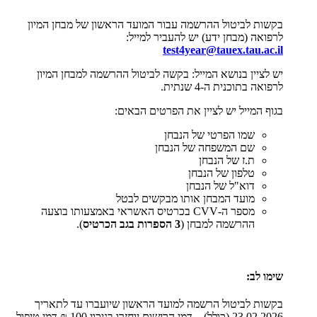
בקשות לביטול ההרשמה עבור המועד הראשון של מבחן המיון
לרפואה (מבחן ידע) יש להעביר למייל:
test4year@tauex.tau.ac.il
יש לציין בנושא המייל: בקשה לביטול ההרשמה למבחן המיון
לרפואה ב
תוכנית ה-4 שנתית.
בגוף המייל יש לציין את הפרטים הבאים:
שמו הפרטי של הנבחן
שם המשפחה של הנבחן
ת.ז של הנבחן
טלפון של הנבחן
דוא"ל של הנבחן
מועד המבחן אותו מבקשים לבטל
מספר ה-
CVV
בכרטיס האשראי באמצעותו בוצעה
ההרשמה למבחן (
3 הספרות בגב הכרטיס
).
שימו לב:
בקשות לביטול הרשמה למועד הראשון שיועברו עד לתאריך
23.02.2026 (כולל) – דמי הרישום יוחזרו בניכוי 100 ₪ דמי טיפול.