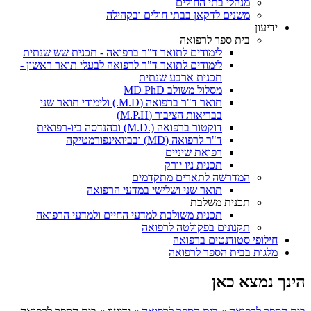
מנהלי בתי החולים
משנים לדקאן בבתי חולים ובקהילה
ידיעון
בית ספר לרפואה
לימודים לתואר ד"ר ברפואה - תכנית שש שנתית
לימודים לתואר ד"ר לרפואה לבעלי תואר ראשון -
תכנית ארבע שנתית
מסלול משולב MD PhD
תואר ד"ר ברפואה (M.D.) ולימודי תואר שני
בבריאות הציבור (M.P.H)
דוקטור ברפואה (.M.D) ובהנדסה ביו-רפואית
ד"ר לרפואה (MD) ובביואינפורמטיקה
רפואת שיניים
תכנית ניו יורק
המדרשה לתארים מתקדמים
תואר שני ושלישי במדעי הרפואה
תכנית משלבת
תכנית משולבת למדעי החיים ולמדעי הרפואה
תקנונים בפקולטה לרפואה
חילופי סטודנטים ברפואה
מלגות בבית הספר לרפואה
הינך נמצא כאן