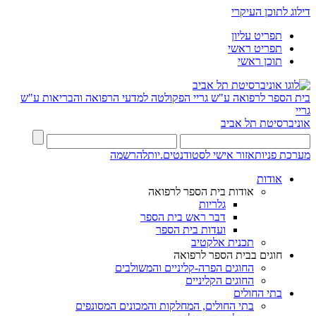
דילוג לתוכן העיקרי
תפריט עליון
תפריט ראשי
תוכן ראשי
בית הספר לרפואה ע"ש גריי
הפקולטה למדעי הרפואה והבריאות ע"ש
גריי
אוניברסיטת תל אביב
מערכת פניות
אזור אישי לסטודנטים.יות
להרשמה
אודות
אודות בית הספר לרפואה
גלריות
דבר ראש בית הספר
ועדות בית הספר
תכנית אלקטיב
חוגים בבית הספר לרפואה
החוגים הפרה-קליניים והמשולבים
החוגים הקליניים
בתי החולים
בתי החולים, המחלקות והמכונים המסונפים