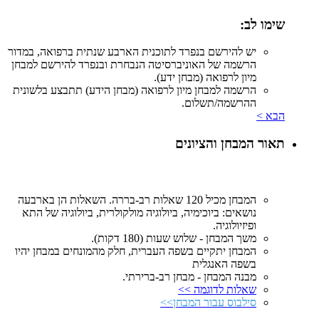
שימו לב:
יש להירשם בנפרד לתוכנית הארבע שנתית ברפואה, במדור
הרשמה של האוניברסיטה הנבחרת ובנפרד להירשם למבחן
מיון לרפואה (מבחן ידע).
הרשמה למבחן מיון לרפואה (מבחן הידע) תתבצע בלשונית
ההרשמה/תשלום.
הבא >
תאור המבחן והציונים
המבחן מכיל 120 שאלות רב-בררה. השאלות הן בארבעה
נושאים: ביוכימיה, ביולוגיה מולקולרית, ביולוגיה של התא
ופיזיולוגיה.
משך המבחן - שלוש שעות (180 דקות).
המבחן יתקיים בשפה העברית, חלק מהמונחים במבחן יהיו
בשפה האנגלית
מבנה המבחן - מבחן רב-ברירתי.
שאלות לדוגמה >>
סילבוס עבור המבחן>>