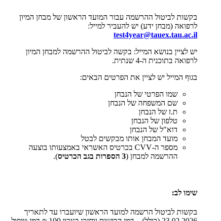
בקשות לביטול ההרשמה עבור המועד הראשון של מבחן המיון
לרפואה (מבחן ידע) יש להעביר למייל:
test4year@tauex.tau.ac.il
יש לציין בנושא המייל: בקשה לביטול ההרשמה למבחן המיון
לרפואה ב
תוכנית ה-4 שנתית.
בגוף המייל יש לציין את הפרטים הבאים:
שמו הפרטי של הנבחן
שם המשפחה של הנבחן
ת.ז של הנבחן
טלפון של הנבחן
דוא"ל של הנבחן
מועד המבחן אותו מבקשים לבטל
מספר ה-
CVV
בכרטיס האשראי באמצעותו בוצעה
ההרשמה למבחן (
3 הספרות בגב הכרטיס
).
שימו לב:
בקשות לביטול הרשמה למועד הראשון שיועברו עד לתאריך
23.02.2026 (כולל) – דמי הרישום יוחזרו בניכוי 100 ₪ דמי טיפול.