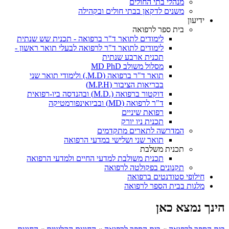
מנהלי בתי החולים
משנים לדקאן בבתי חולים ובקהילה
ידיעון
בית ספר לרפואה
לימודים לתואר ד"ר ברפואה - תכנית שש שנתית
לימודים לתואר ד"ר לרפואה לבעלי תואר ראשון -
תכנית ארבע שנתית
מסלול משולב MD PhD
תואר ד"ר ברפואה (M.D.) ולימודי תואר שני
בבריאות הציבור (M.P.H)
דוקטור ברפואה (.M.D) ובהנדסה ביו-רפואית
ד"ר לרפואה (MD) ובביואינפורמטיקה
רפואת שיניים
תכנית ניו יורק
המדרשה לתארים מתקדמים
תואר שני ושלישי במדעי הרפואה
תכנית משלבת
תכנית משולבת למדעי החיים ולמדעי הרפואה
תקנונים בפקולטה לרפואה
חילופי סטודנטים ברפואה
מלגות בבית הספר לרפואה
הינך נמצא כאן