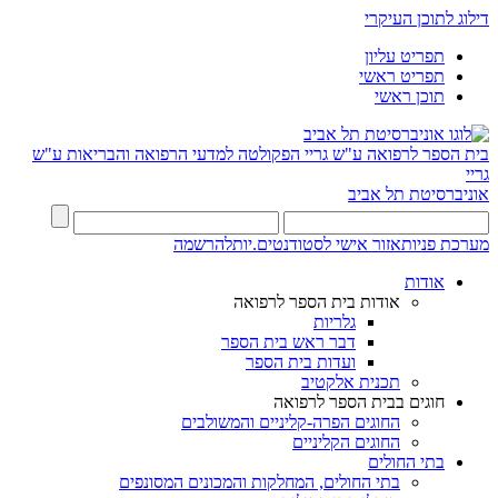
דילוג לתוכן העיקרי
תפריט עליון
תפריט ראשי
תוכן ראשי
בית הספר לרפואה ע"ש גריי
הפקולטה למדעי הרפואה והבריאות ע"ש
גריי
אוניברסיטת תל אביב
מערכת פניות
אזור אישי לסטודנטים.יות
להרשמה
אודות
אודות בית הספר לרפואה
גלריות
דבר ראש בית הספר
ועדות בית הספר
תכנית אלקטיב
חוגים בבית הספר לרפואה
החוגים הפרה-קליניים והמשולבים
החוגים הקליניים
בתי החולים
בתי החולים, המחלקות והמכונים המסונפים