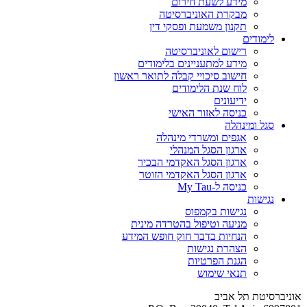
מידע לשעת חירום
מבקרת האוניברסיטה
תקנון משמעת ופסקי דין
לימודים
רישום לאוניברסיטה
מידע למתעניינים בלימודים
חישוב סיכויי קבלה לתואר ראשון
לוח שנת הלימודים
ידיעונים
כניסה לאזור האישי
סגל ומינהלה
אגפים ומשרדי מינהלה
ארגון הסגל המנהלי
ארגון הסגל האקדמי הבכיר
ארגון הסגל האקדמי הזוטר
כניסה ל-My Tau
נגישות
נגישות בקמפוס
מניעה וטיפול בהטרדה מינית
הנחיות בדבר חוק חופש המידע
הצהרת נגישות
הגנת הפרטיות
תנאי שימוש
אוניברסיטת תל אביב