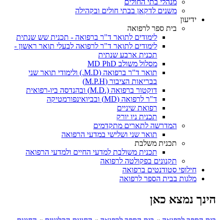
מנהלי בתי החולים
משנים לדקאן בבתי חולים ובקהילה
ידיעון
בית ספר לרפואה
לימודים לתואר ד"ר ברפואה - תכנית שש שנתית
לימודים לתואר ד"ר לרפואה לבעלי תואר ראשון -
תכנית ארבע שנתית
מסלול משולב MD PhD
תואר ד"ר ברפואה (M.D.) ולימודי תואר שני
בבריאות הציבור (M.P.H)
דוקטור ברפואה (.M.D) ובהנדסה ביו-רפואית
ד"ר לרפואה (MD) ובביואינפורמטיקה
רפואת שיניים
תכנית ניו יורק
המדרשה לתארים מתקדמים
תואר שני ושלישי במדעי הרפואה
תכנית משלבת
תכנית משולבת למדעי החיים ולמדעי הרפואה
תקנונים בפקולטה לרפואה
חילופי סטודנטים ברפואה
מלגות בבית הספר לרפואה
הינך נמצא כאן