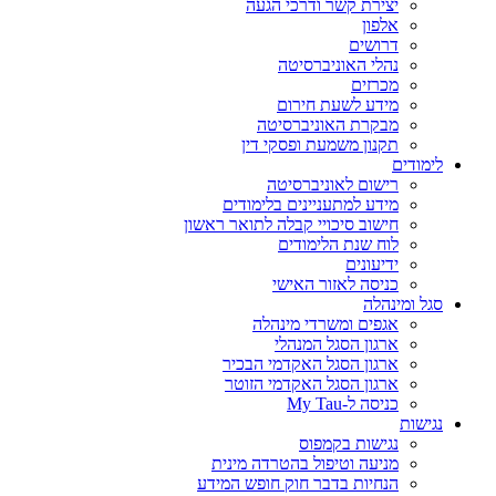
יצירת קשר ודרכי הגעה
אלפון
דרושים
נהלי האוניברסיטה
מכרזים
מידע לשעת חירום
מבקרת האוניברסיטה
תקנון משמעת ופסקי דין
לימודים
רישום לאוניברסיטה
מידע למתעניינים בלימודים
חישוב סיכויי קבלה לתואר ראשון
לוח שנת הלימודים
ידיעונים
כניסה לאזור האישי
סגל ומינהלה
אגפים ומשרדי מינהלה
ארגון הסגל המנהלי
ארגון הסגל האקדמי הבכיר
ארגון הסגל האקדמי הזוטר
כניסה ל-My Tau
נגישות
נגישות בקמפוס
מניעה וטיפול בהטרדה מינית
הנחיות בדבר חוק חופש המידע