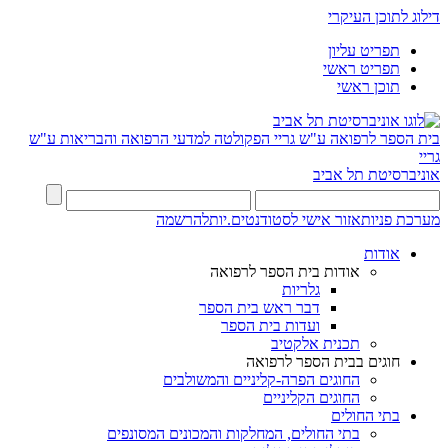
דילוג לתוכן העיקרי
תפריט עליון
תפריט ראשי
תוכן ראשי
בית הספר לרפואה ע"ש גריי
הפקולטה למדעי הרפואה והבריאות ע"ש
גריי
אוניברסיטת תל אביב
מערכת פניות
אזור אישי לסטודנטים.יות
להרשמה
אודות
אודות בית הספר לרפואה
גלריות
דבר ראש בית הספר
ועדות בית הספר
תכנית אלקטיב
חוגים בבית הספר לרפואה
החוגים הפרה-קליניים והמשולבים
החוגים הקליניים
בתי החולים
בתי החולים, המחלקות והמכונים המסונפים