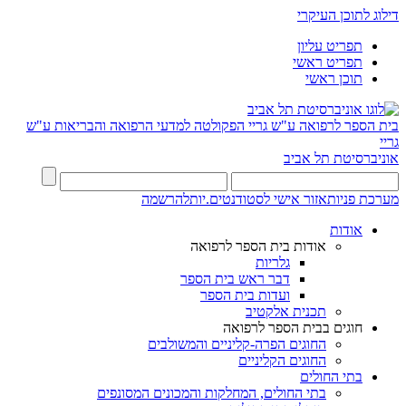
דילוג לתוכן העיקרי
תפריט עליון
תפריט ראשי
תוכן ראשי
בית הספר לרפואה ע"ש גריי
הפקולטה למדעי הרפואה והבריאות ע"ש
גריי
אוניברסיטת תל אביב
מערכת פניות
אזור אישי לסטודנטים.יות
להרשמה
אודות
אודות בית הספר לרפואה
גלריות
דבר ראש בית הספר
ועדות בית הספר
תכנית אלקטיב
חוגים בבית הספר לרפואה
החוגים הפרה-קליניים והמשולבים
החוגים הקליניים
בתי החולים
בתי החולים, המחלקות והמכונים המסונפים