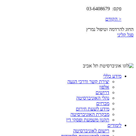
פקס: 03-6408679
< הקודם
החוג להרדמה וטיפול נמרץ
סגל קליני
מידע כללי
יצירת קשר ודרכי הגעה
אלפון
דרושים
נהלי האוניברסיטה
מכרזים
מידע לשעת חירום
מבקרת האוניברסיטה
תקנון משמעת ופסקי דין
לימודים
רישום לאוניברסיטה