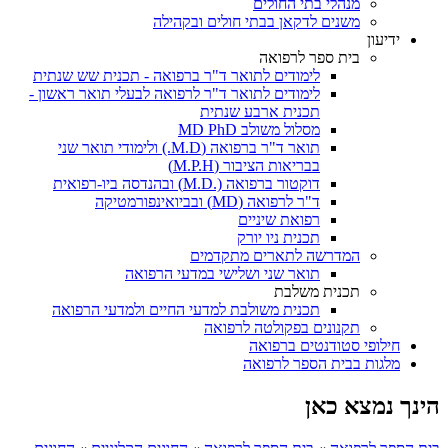
מנהלי בתי החולים
משנים לדקאן בבתי חולים ובקהילה
ידיעון
בית ספר לרפואה
לימודים לתואר ד"ר ברפואה - תכנית שש שנתית
לימודים לתואר ד"ר לרפואה לבעלי תואר ראשון -
תכנית ארבע שנתית
מסלול משולב MD PhD
תואר ד"ר ברפואה (M.D.) ולימודי תואר שני
בבריאות הציבור (M.P.H)
דוקטור ברפואה (.M.D) ובהנדסה ביו-רפואית
ד"ר לרפואה (MD) ובביואינפורמטיקה
רפואת שיניים
תכנית ניו יורק
המדרשה לתארים מתקדמים
תואר שני ושלישי במדעי הרפואה
תכנית משלבת
תכנית משולבת למדעי החיים ולמדעי הרפואה
תקנונים בפקולטה לרפואה
חילופי סטודנטים ברפואה
מלגות בבית הספר לרפואה
הינך נמצא כאן