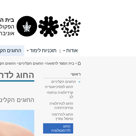
תוכן
תפריט
עליון
ראשי
בית הס
הפקולט
אוניבר
אודות
תוכניות לימוד
החוגים הקל
|
הינך נמצא כאן
>
בית הספר לרפואה
>
החוגים הקליניים
>
החוגים הקל
החוג לדרמ
ראשי
החוגים הקליניים
החוג לפסיכיאטריה
קרדיולוגיה וניתוחי
לב
החוגים הקליני
החוג לנוירולוגיה
ונוירוכירורגיה
החוג להרדמה
וטיפול נמרץ
החוג
לדרמטולוגיה