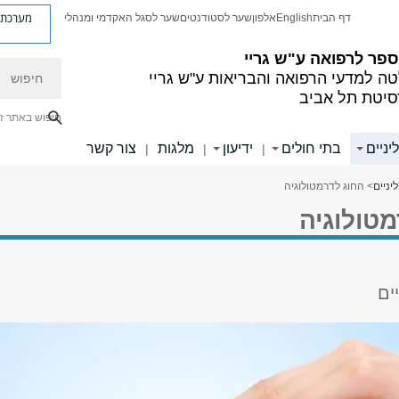
מערכת פ
דף הבית
English
אלפון
שער לסטודנטים
שער לסגל האקדמי ומנהלי
פר לרפואה ע"ש גריי
חיפוש
ה למדעי הרפואה והבריאות ע"ש גריי
סיטת תל אביב
חיפוש באתר ז
יניים
בתי חולים
ידיעון
מלגות
צור קשר
|
|
|
יניים
> החוג לדרמטולוגיה
טולוגיה
ים