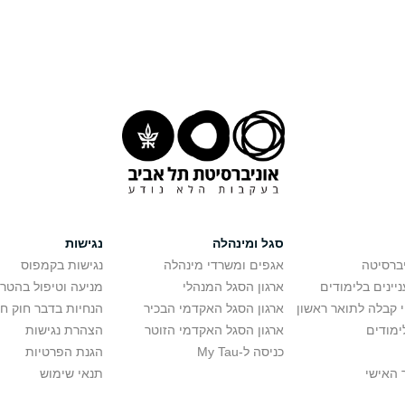
סגל ומינהלה
נגישות
יברסיטה
אגפים ומשרדי מינהלה
נגישות בקמפוס
יינים בלימודים
ארגון הסגל המנהלי
מניעה וטיפול בהטר
י קבלה לתואר ראשון
ארגון הסגל האקדמי הבכיר
הנחיות בדבר חוק ח
ימודים
ארגון הסגל האקדמי הזוטר
הצהרת נגישות
כניסה ל-My Tau
הגנת הפרטיות
 האישי
תנאי שימוש