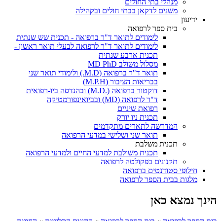
מנהלי בתי החולים
משנים לדקאן בבתי חולים ובקהילה
ידיעון
בית ספר לרפואה
לימודים לתואר ד"ר ברפואה - תכנית שש שנתית
לימודים לתואר ד"ר לרפואה לבעלי תואר ראשון -
תכנית ארבע שנתית
מסלול משולב MD PhD
תואר ד"ר ברפואה (M.D.) ולימודי תואר שני
בבריאות הציבור (M.P.H)
דוקטור ברפואה (.M.D) ובהנדסה ביו-רפואית
ד"ר לרפואה (MD) ובביואינפורמטיקה
רפואת שיניים
תכנית ניו יורק
המדרשה לתארים מתקדמים
תואר שני ושלישי במדעי הרפואה
תכנית משלבת
תכנית משולבת למדעי החיים ולמדעי הרפואה
תקנונים בפקולטה לרפואה
חילופי סטודנטים ברפואה
מלגות בבית הספר לרפואה
הינך נמצא כאן