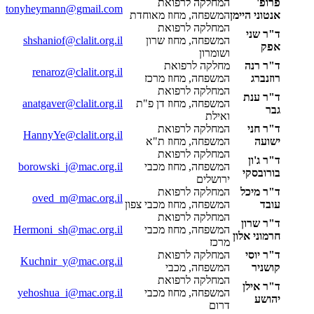
פרופ'
המחלקה לרפואת
tonyheymann@gmail.com
אנטוני היימן
המשפחה, מחוז מאוחדת
המחלקה לרפואת
ד"ר שני
המשפחה, מחוז שרון
shshaniof@clalit.org.il
אפק
ושומרון
ד"ר רנה
מחלקה לרפואת
renaroz@clalit.org.il
רוזנברג
המשפחה, מחוז מרכז
המחלקה לרפואת
ד"ר ענת
המשפחה, מחוז דן פ"ת
anatgaver@clalit.org.il
גבר
ואילת
ד"ר חני
המחלקה לרפואת
HannyYe@clalit.org.il
ישועה
המשפחה, מחוז ת"א
המחלקה לרפואת
ד"ר ג'ון
המשפחה, מחוז מכבי
borowski_j@mac.org.il
בורובסקי
ירושלים
ד"ר מיכל
המחלקה לרפואת
oved_m@mac.org.il
עובד
המשפחה, מחוז מכבי צפון
המחלקה לרפואת
ד"ר שרון
המשפחה, מחוז מכבי
Hermoni_sh@mac.org.il
חרמוני אלון
מרכז
ד"ר יוסי
המחלקה לרפואת
Kuchnir_y@mac.org.il
קושניר
המשפחה, מכבי
המחלקה לרפואת
ד"ר אילן
המשפחה, מחוז מכבי
yehoshua_i@mac.org.il
יהושע
דרום