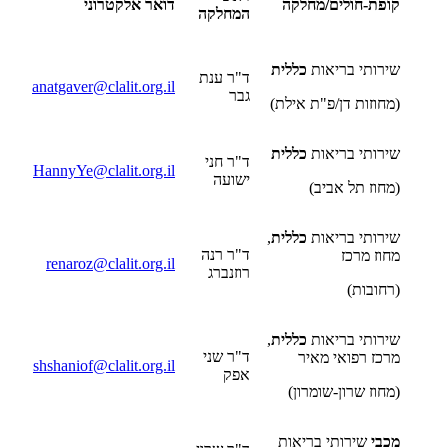
קופת-חולים/מחלקה
דואר אלקטרוני
המחלקה
שירותי בריאות
כללית
ד"ר ענת
anatgaver@clalit.org.il
גבר
(מחוזות דן/פ"ת אילת)
שירותי בריאות
כללית
ד"ר חני
HannyYe@clalit.org.il
ישועה
(מחוז תל אביב)
שירותי בריאות
כללית
,
ד"ר רנה
מחוז מרכז
renaroz@clalit.org.il
רוזנברג
(רחובות)
שירותי בריאות
כללית
,
ד"ר שני
מרכז רפואי מאיר
shshaniof@clalit.org.il
אפק
(מחוז שרון-שומרון)
מכבי
שירותי בריאות