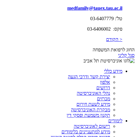
medfamily@tauex.tau.ac.il
טל': 03-6407779
פקס: 03-6406002
< הקודם
החוג לרפואת המשפחה
סגל קליני
מידע כללי
יצירת קשר ודרכי הגעה
אלפון
דרושים
נהלי האוניברסיטה
מכרזים
מידע לשעת חירום
מבקרת האוניברסיטה
תקנון משמעת ופסקי דין
לימודים
רישום לאוניברסיטה
מידע למתעניינים בלימודים