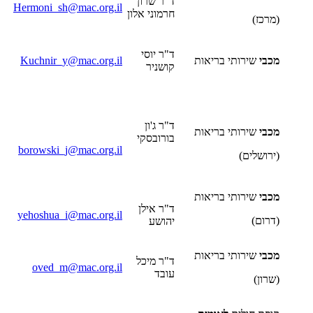
ד"ר שרון
Hermoni_sh@mac.org.il
חרמוני אלון
(מרכז)
ד"ר יוסי
מכבי
שירותי בריאות
Kuchnir_y@mac.org.il
קושניר
ד"ר ג'ון
מכבי
שירותי בריאות
בורובסקי
borowski_j@mac.org.il
(ירושלים)
מכבי
שירותי בריאות
ד"ר אילן
yehoshua_i@mac.org.il
(דרום)
יהושע
מכבי
שירותי בריאות
ד"ר מיכל
oved_m@mac.org.il
עובד
(שרון)