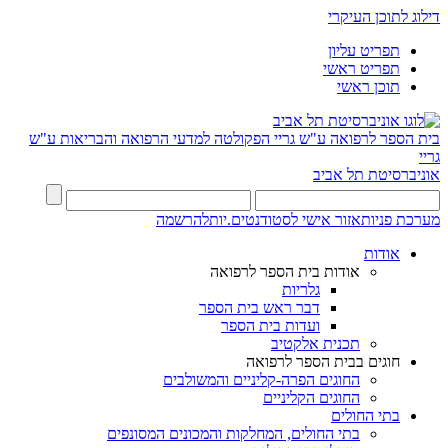
דילוג לתוכן העיקרי
תפריט עליון
תפריט ראשי
תוכן ראשי
בית הספר לרפואה ע"ש גריי
הפקולטה למדעי הרפואה והבריאות ע"ש
גריי
אוניברסיטת תל אביב
מערכת פניות
אזור אישי לסטודנטים.יות
להרשמה
אודות
אודות בית הספר לרפואה
גלריות
דבר ראש בית הספר
ועדות בית הספר
תכנית אלקטיב
חוגים בבית הספר לרפואה
החוגים הפרה-קליניים והמשולבים
החוגים הקליניים
בתי החולים
בתי החולים, המחלקות והמכונים המסונפים