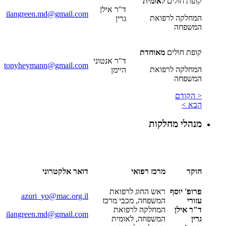
קופת חולים
לאומית
ד"ר אילן
ilangreen.md@gmail.com
המחלקה לרפואת
גרין
המשפחה
קופת חולים
מאוחדת
ד"ר אנטוני
tonyheymann@gmail.com
המחלקה לרפואת
היימן
המשפחה
< הקודם
הבא >
מנהלי מחלקות
חוקר
מרכז רפואי
דואר אלקטרוני
פרופ' יוסף
ראש החוג לרפואת
azuri_yo@mac.org.il
עזורי
המשפחה, מכבי מרכז
ד"ר אילן
המחלקה לרפואת
ilangreen.md@gmail.com
גרין
המשפחה, לאומית