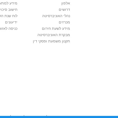
אלפון
מידע למתענ
דרושים
חישוב סיכוי
נהלי האוניברסיטה
לוח שנת הל
מכרזים
ידיעונים
מידע לשעת חירום
כניסה לאזור
מבקרת האוניברסיטה
תקנון משמעת ופסקי דין
אוניברסיטת תל אביב עושה כל מאמץ לכבד זכו