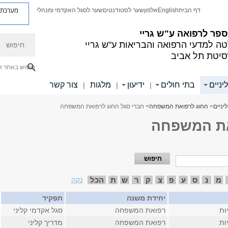
מערכת פ
דף הבית
English
אלפון
שער לסטודנטים
שער לסגל האקדמי ומנהלי
פר לרפואה ע"ש גריי
חיפוש
ה למדעי הרפואה והבריאות ע"ש גריי
סיטת תל אביב
חיפוש באתר ז
יניים
בתי חולים
ידיעון
מלגות
צור קשר
|
|
|
יניים
>
החוג לרפואת המשפחה
> חברי סגל החוג לרפואת המשפחה
את המשפחה
מ
נ
ס
ע
פ
צ
ק
ר
ש
ת
הכל
נקה
יחידת משנה
תפקיד
ות
רפואת המשפחה
סגל אקדמי קליני
ות
רפואת המשפחה
מדריך קליני