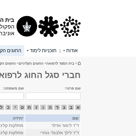
תוכן
תפריט
עליון
ראשי
בית הס
הפקולט
אוניבר
אודות
תוכניות לימוד
החוגים הקל
|
הינך נמצא כאן
>
בית הספר לרפואה
>
החוגים הקליניים
>
החוגים הקל
חברי סגל החוג לרפו
שם פרטי:
שם משפחה:
א
ב
ג
ד
ה
ו
ז
ח
ט
י
כ
ל
שם
יחידה
ד"ר לימור אדלר
מחלקות קליני
ד"ר לילך אלבגלי גוהרי
מחלקות קליני