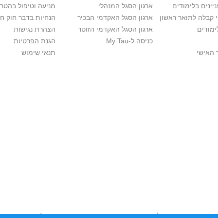
יינים בלימודים
ארגון הסגל המנהלי
מניעה וטיפול בהטר
י קבלה לתואר ראשון
ארגון הסגל האקדמי הבכיר
הנחיות בדבר חוק ח
ימודים
ארגון הסגל האקדמי הזוטר
הצהרת נגישות
כניסה ל-My Tau
הגנת הפרטיות
 האישי
תנאי שימוש
יות יוצרים. אם בבעלותך זכויות יוצרים בתכנים שנמצאים פה ו/או השימוש ש